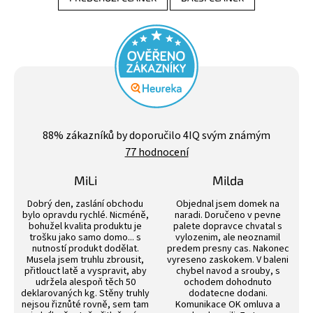
Průměrné
hodnocení
88
% zákazníků by doporučilo 4IQ svým známým
obchodu
77 hodnocení
je
4,4
z
MiLi
Milda
5
Hodnocení obchodu je 3 z 5 hvězdiček.
Hodnocení obchodu j
hvězdiček.
Dobrý den, zaslání obchodu
Objednal jsem domek na
bylo opravdu rychlé. Nicméně,
naradi. Doručeno v pevne
bohužel kvalita produktu je
palete dopravce chvatal s
trošku jako samo domo... s
vylozenim, ale neoznamil
nutností produkt dodělat.
predem presny cas. Nakonec
Musela jsem truhlu zbrousit,
vyreseno zaskokem. V baleni
přitlouct latě a vyspravit, aby
chybel navod a srouby, s
udržela alespoň těch 50
ochodem dohodnuto
deklarovaných kg. Stěny truhly
dodatecne dodani.
nejsou řiznůté rovně, sem tam
Komunikace OK omluva a