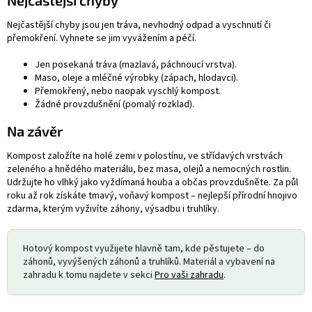
Nejčastější chyby jsou jen tráva, nevhodný odpad a vyschnutí či
přemokření. Vyhnete se jim vyvážením a péčí.
Jen posekaná tráva (mazlavá, páchnoucí vrstva).
Maso, oleje a mléčné výrobky (zápach, hlodavci).
Přemokřený, nebo naopak vyschlý kompost.
Žádné provzdušnění (pomalý rozklad).
Na závěr
Kompost založíte na holé zemi v polostínu, ve střídavých vrstvách
zeleného a hnědého materiálu, bez masa, olejů a nemocných rostlin.
Udržujte ho vlhký jako vyždímaná houba a občas provzdušněte. Za půl
roku až rok získáte tmavý, voňavý kompost – nejlepší přírodní hnojivo
zdarma, kterým vyživíte záhony, výsadbu i truhlíky.
Hotový kompost využijete hlavně tam, kde pěstujete – do
záhonů, vyvýšených záhonů a truhlíků. Materiál a vybavení na
zahradu k tomu najdete v sekci
Pro vaši zahradu
.