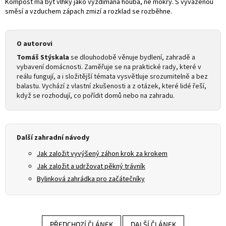
Kompost má být vlhký jako vyždímaná houba, ne mokrý. S vyváženou
směsí a vzduchem zápach zmizí a rozklad se rozběhne.
O autorovi
Tomáš Stýskala
se dlouhodobě věnuje bydlení, zahradě a
vybavení domácnosti. Zaměřuje se na praktické rady, které v
reálu fungují, a i složitější témata vysvětluje srozumitelně a bez
balastu. Vychází z vlastní zkušenosti a z otázek, které lidé řeší,
když se rozhodují, co pořídit domů nebo na zahradu.
Další zahradní návody
Jak založit vyvýšený záhon krok za krokem
Jak založit a udržovat pěkný trávník
Bylinková zahrádka pro začátečníky
PŘEDCHOZÍ ČLÁNEK
DALŠÍ ČLÁNEK