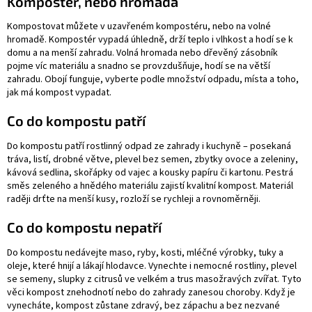
Kompostér, nebo hromada
Kompostovat můžete v uzavřeném kompostéru, nebo na volné
hromadě. Kompostér vypadá úhledně, drží teplo i vlhkost a hodí se k
domu a na menší zahradu. Volná hromada nebo dřevěný zásobník
pojme víc materiálu a snadno se provzdušňuje, hodí se na větší
zahradu. Obojí funguje, vyberte podle množství odpadu, místa a toho,
jak má kompost vypadat.
Co do kompostu patří
Do kompostu patří rostlinný odpad ze zahrady i kuchyně – posekaná
tráva, listí, drobné větve, plevel bez semen, zbytky ovoce a zeleniny,
kávová sedlina, skořápky od vajec a kousky papíru či kartonu. Pestrá
směs zeleného a hnědého materiálu zajistí kvalitní kompost. Materiál
raději drťte na menší kusy, rozloží se rychleji a rovnoměrněji.
Co do kompostu nepatří
Do kompostu nedávejte maso, ryby, kosti, mléčné výrobky, tuky a
oleje, které hnijí a lákají hlodavce. Vynechte i nemocné rostliny, plevel
se semeny, slupky z citrusů ve velkém a trus masožravých zvířat. Tyto
věci kompost znehodnotí nebo do zahrady zanesou choroby. Když je
vynecháte, kompost zůstane zdravý, bez zápachu a bez nezvané