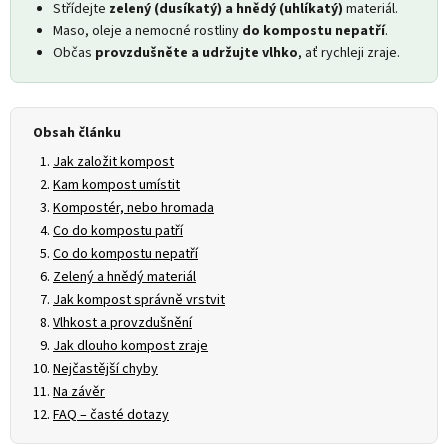
Střídejte
zelený (dusíkatý) a hnědý (uhlíkatý)
materiál.
Maso, oleje a nemocné rostliny
do kompostu nepatří
.
Občas
provzdušněte a udržujte vlhko
, ať rychleji zraje.
Obsah článku
Jak založit kompost
Kam kompost umístit
Kompostér, nebo hromada
Co do kompostu patří
Co do kompostu nepatří
Zelený a hnědý materiál
Jak kompost správně vrstvit
Vlhkost a provzdušnění
Jak dlouho kompost zraje
Nejčastější chyby
Na závěr
FAQ – časté dotazy