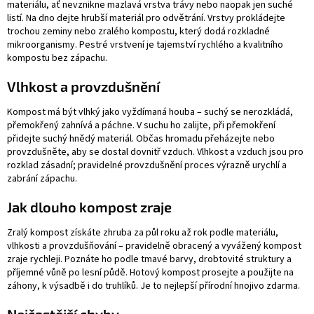
materiálu, ať nevznikne mazlavá vrstva trávy nebo naopak jen suché
listí. Na dno dejte hrubší materiál pro odvětrání. Vrstvy prokládejte
trochou zeminy nebo zralého kompostu, který dodá rozkladné
mikroorganismy. Pestré vrstvení je tajemství rychlého a kvalitního
kompostu bez zápachu.
Vlhkost a provzdušnění
Kompost má být vlhký jako vyždímaná houba – suchý se nerozkládá,
přemokřený zahnívá a páchne. V suchu ho zalijte, při přemokření
přidejte suchý hnědý materiál. Občas hromadu přeházejte nebo
provzdušněte, aby se dostal dovnitř vzduch. Vlhkost a vzduch jsou pro
rozklad zásadní; pravidelné provzdušnění proces výrazně urychlí a
zabrání zápachu.
Jak dlouho kompost zraje
Zralý kompost získáte zhruba za půl roku až rok podle materiálu,
vlhkosti a provzdušňování – pravidelně obracený a vyvážený kompost
zraje rychleji. Poznáte ho podle tmavé barvy, drobtovité struktury a
příjemné vůně po lesní půdě. Hotový kompost prosejte a použijte na
záhony, k výsadbě i do truhlíků. Je to nejlepší přírodní hnojivo zdarma.
Nejčastější chyby