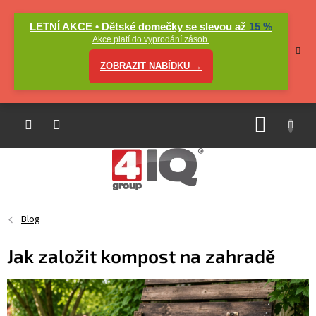
Přejít
na
LETNÍ AKCE • Dětské domečky se slevou až
15 %
obsah
Akce platí do vyprodání zásob.
ZOBRAZIT NABÍDKU →
NÁKUP
KOŠÍK
Blog
Jak založit kompost na zahradě