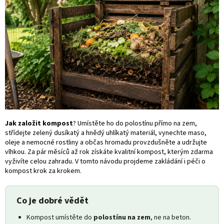
Jak založit kompost
? Umístěte ho do polostínu přímo na zem,
střídejte zelený dusíkatý a hnědý uhlíkatý materiál, vynechte maso,
oleje a nemocné rostliny a občas hromadu provzdušněte a udržujte
vlhkou. Za pár měsíců až rok získáte kvalitní kompost, kterým zdarma
vyživíte celou zahradu. V tomto návodu projdeme zakládání i péči o
kompost krok za krokem.
Co je dobré vědět
Kompost umístěte do
polostínu na zem
, ne na beton.