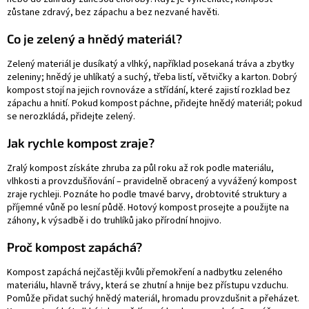
zůstane zdravý, bez zápachu a bez nezvané havěti.
Co je zelený a hnědý materiál?
Zelený materiál je dusíkatý a vlhký, například posekaná tráva a zbytky
zeleniny; hnědý je uhlíkatý a suchý, třeba listí, větvičky a karton. Dobrý
kompost stojí na jejich rovnováze a střídání, které zajistí rozklad bez
zápachu a hnití. Pokud kompost páchne, přidejte hnědý materiál; pokud
se nerozkládá, přidejte zelený.
Jak rychle kompost zraje?
Zralý kompost získáte zhruba za půl roku až rok podle materiálu,
vlhkosti a provzdušňování – pravidelně obracený a vyvážený kompost
zraje rychleji. Poznáte ho podle tmavé barvy, drobtovité struktury a
příjemné vůně po lesní půdě. Hotový kompost prosejte a použijte na
záhony, k výsadbě i do truhlíků jako přírodní hnojivo.
Proč kompost zapáchá?
Kompost zapáchá nejčastěji kvůli přemokření a nadbytku zeleného
materiálu, hlavně trávy, která se zhutní a hnije bez přístupu vzduchu.
Pomůže přidat suchý hnědý materiál, hromadu provzdušnit a přeházet.