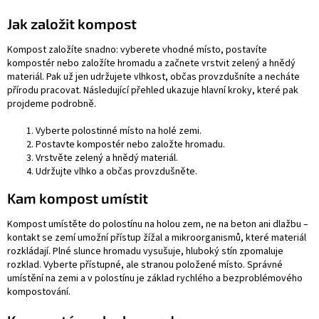
Jak založit kompost
Kompost založíte snadno: vyberete vhodné místo, postavíte
kompostér nebo založíte hromadu a začnete vrstvit zelený a hnědý
materiál. Pak už jen udržujete vlhkost, občas provzdušníte a necháte
přírodu pracovat. Následující přehled ukazuje hlavní kroky, které pak
projdeme podrobně.
Vyberte polostinné místo na holé zemi.
Postavte kompostér nebo založte hromadu.
Vrstvěte zelený a hnědý materiál.
Udržujte vlhko a občas provzdušněte.
Kam kompost umístit
Kompost umístěte do polostínu na holou zem, ne na beton ani dlažbu –
kontakt se zemí umožní přístup žížal a mikroorganismů, které materiál
rozkládají. Plné slunce hromadu vysušuje, hluboký stín zpomaluje
rozklad. Vyberte přístupné, ale stranou položené místo. Správné
umístění na zemi a v polostínu je základ rychlého a bezproblémového
kompostování.