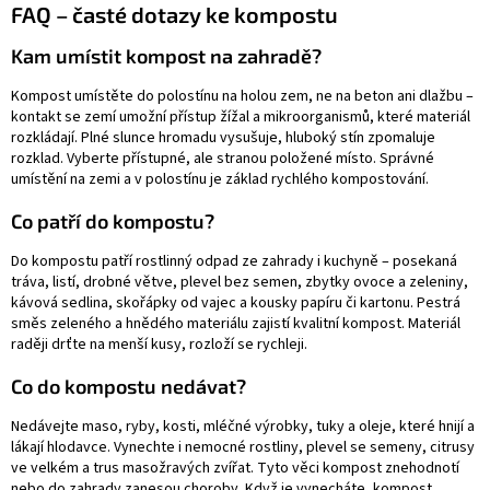
FAQ – časté dotazy ke kompostu
Kam umístit kompost na zahradě?
Kompost umístěte do polostínu na holou zem, ne na beton ani dlažbu –
kontakt se zemí umožní přístup žížal a mikroorganismů, které materiál
rozkládají. Plné slunce hromadu vysušuje, hluboký stín zpomaluje
rozklad. Vyberte přístupné, ale stranou položené místo. Správné
umístění na zemi a v polostínu je základ rychlého kompostování.
Co patří do kompostu?
Do kompostu patří rostlinný odpad ze zahrady i kuchyně – posekaná
tráva, listí, drobné větve, plevel bez semen, zbytky ovoce a zeleniny,
kávová sedlina, skořápky od vajec a kousky papíru či kartonu. Pestrá
směs zeleného a hnědého materiálu zajistí kvalitní kompost. Materiál
raději drťte na menší kusy, rozloží se rychleji.
Co do kompostu nedávat?
Nedávejte maso, ryby, kosti, mléčné výrobky, tuky a oleje, které hnijí a
lákají hlodavce. Vynechte i nemocné rostliny, plevel se semeny, citrusy
ve velkém a trus masožravých zvířat. Tyto věci kompost znehodnotí
nebo do zahrady zanesou choroby. Když je vynecháte, kompost