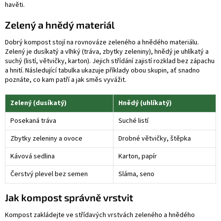
havěti.
Zelený a hnědý materiál
Dobrý kompost stojí na rovnováze zeleného a hnědého materiálu.
Zelený je dusíkatý a vlhký (tráva, zbytky zeleniny), hnědý je uhlíkatý a
suchý (listí, větvičky, karton). Jejich střídání zajistí rozklad bez zápachu
a hnití. Následující tabulka ukazuje příklady obou skupin, ať snadno
poznáte, co kam patří a jak směs vyvážit.
Zelený (dusíkatý)
Hnědý (uhlíkatý)
Posekaná tráva
Suché listí
Zbytky zeleniny a ovoce
Drobné větvičky, štěpka
Kávová sedlina
Karton, papír
Čerstvý plevel bez semen
Sláma, seno
Jak kompost správně vrstvit
Kompost zakládejte ve střídavých vrstvách zeleného a hnědého