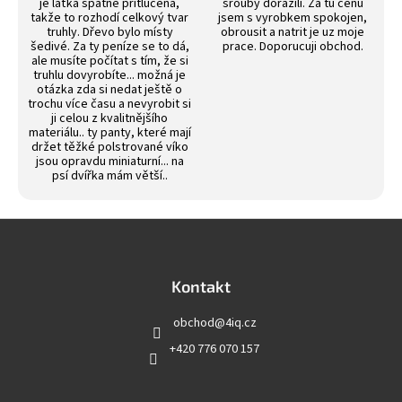
je laťka špatně přitlučená,
srouby dorazili. Za tu cenu
takže to rozhodí celkový tvar
jsem s vyrobkem spokojen,
truhly. Dřevo bylo místy
obrousit a natrit je uz moje
šedivé. Za ty peníze se to dá,
prace. Doporucuji obchod.
ale musíte počítat s tím, že si
truhlu dovyrobíte... možná je
otázka zda si nedat ještě o
trochu více času a nevyrobit si
ji celou z kvalitnějšího
materiálu.. ty panty, které mají
držet těžké polstrované víko
jsou opravdu miniaturní... na
psí dvířka mám větší..
Z
á
p
a
Kontakt
t
obchod
@
4iq.cz
í
+420 776 070 157