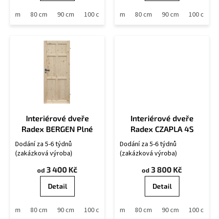
70 cm
80 cm
90 cm
60 cm
100 cm
70 cm
80 cm
90 cm
100 cm
Interiérové dveře
Interiérové dveře
Radex BERGEN Plné
Radex CZAPLA 4S
Dodání za 5-6 týdnů
Dodání za 5-6 týdnů
(zakázková výroba)
(zakázková výroba)
3 400 Kč
3 800 Kč
od
od
Detail
Detail
70 cm
80 cm
90 cm
60 cm
100 cm
70 cm
80 cm
90 cm
100 cm