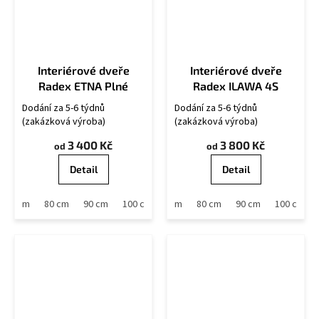
Interiérové dveře
Interiérové dveře
Radex ETNA Plné
Radex ILAWA 4S
Dodání za 5-6 týdnů
Dodání za 5-6 týdnů
(zakázková výroba)
(zakázková výroba)
3 400 Kč
3 800 Kč
od
od
Detail
Detail
70 cm
80 cm
90 cm
60 cm
100 cm
70 cm
80 cm
90 cm
100 cm