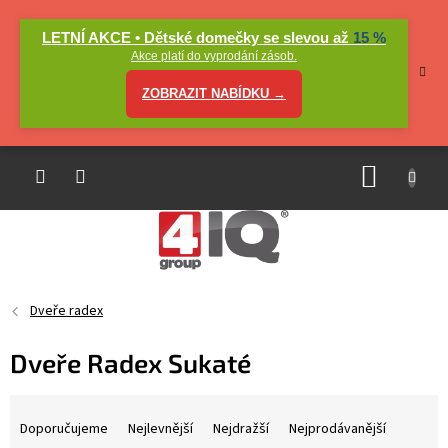
Přejít
na
LETNÍ AKCE • Dětské domečky se slevou až
15 %
obsah
Akce platí do vyprodání zásob.
ZOBRAZIT NABÍDKU →
NÁKUP
KOŠÍK
Dveře radex
Dveře Radex Sukaté
Ř
a
Doporučujeme
Nejlevnější
Nejdražší
Nejprodávanější