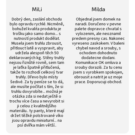
p
4,4
z
i
MiLi
Milda
5
s
Hodnocení obchodu je 3 z 5 hvězdiček.
Hodnocení obchodu j
hvězdiček.
u
Dobrý den, zaslání obchodu
Objednal jsem domek na
bylo opravdu rychlé. Nicméně,
naradi. Doručeno v pevne
bohužel kvalita produktu je
palete dopravce chvatal s
trošku jako samo domo... s
vylozenim, ale neoznamil
nutností produkt dodělat.
predem presny cas. Nakonec
Musela jsem truhlu zbrousit,
vyreseno zaskokem. V baleni
přitlouct latě a vyspravit, aby
chybel navod a srouby, s
udržela alespoň těch 50
ochodem dohodnuto
deklarovaných kg. Stěny truhly
dodatecne dodani.
nejsou řiznůté rovně, sem tam
Komunikace OK omluva a
je laťka špatně přitlučená,
srouby dorazili. Za tu cenu
takže to rozhodí celkový tvar
jsem s vyrobkem spokojen,
truhly. Dřevo bylo místy
obrousit a natrit je uz moje
šedivé. Za ty peníze se to dá,
prace. Doporucuji obchod.
ale musíte počítat s tím, že si
truhlu dovyrobíte... možná je
otázka zda si nedat ještě o
trochu více času a nevyrobit si
ji celou z kvalitnějšího
materiálu.. ty panty, které mají
držet těžké polstrované víko
jsou opravdu miniaturní... na
psí dvířka mám větší..