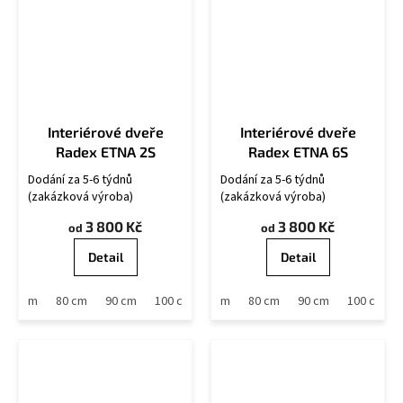
Interiérové dveře
Interiérové dveře
Radex ETNA 2S
Radex ETNA 6S
Dodání za 5-6 týdnů
Dodání za 5-6 týdnů
(zakázková výroba)
(zakázková výroba)
3 800 Kč
3 800 Kč
od
od
Detail
Detail
70 cm
80 cm
90 cm
60 cm
100 cm
70 cm
80 cm
90 cm
100 cm