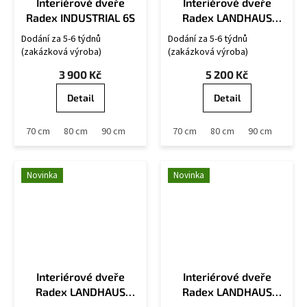
Interiérové dveře
Interiérové dveře
Radex INDUSTRIAL 6S
Radex LANDHAUS
6002/01-LA
Dodání za 5-6 týdnů
Dodání za 5-6 týdnů
(zakázková výroba)
(zakázková výroba)
3 900 Kč
5 200 Kč
Detail
Detail
 cm
70 cm
80 cm
90 cm
60 cm
70 cm
80 cm
90 cm
Novinka
Novinka
Interiérové dveře
Interiérové dveře
Radex LANDHAUS
Radex LANDHAUS
6002/02B
6002/03-LA