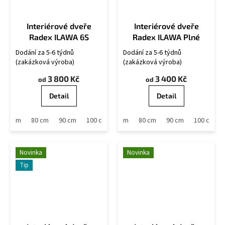
Interiérové dveře
Interiérové dveře
Radex ILAWA 6S
Radex ILAWA Plné
Dodání za 5-6 týdnů
Dodání za 5-6 týdnů
(zakázková výroba)
(zakázková výroba)
3 800 Kč
3 400 Kč
od
od
Detail
Detail
70 cm
80 cm
90 cm
60 cm
100 cm
70 cm
80 cm
90 cm
100 cm
Novinka
Novinka
Tip