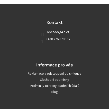
Z
á
p
a
Kontakt
t
obchod
@
4iq.cz
í
+420 776 070 157
Informace pro vás
Reklamace a odstoupení od smlouvy
Obchodní podmínky
Podmínky ochrany osobních údajů
Blog