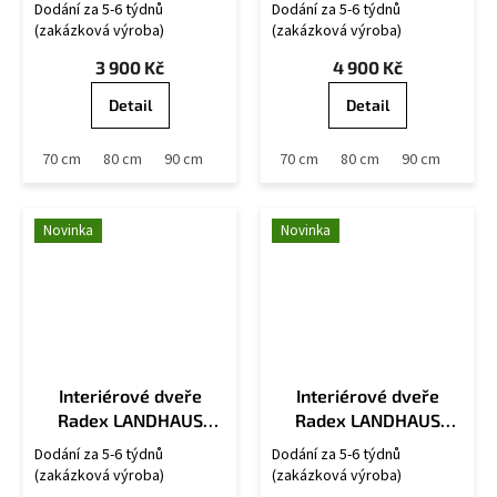
Dodání za 5-6 týdnů
Dodání za 5-6 týdnů
(zakázková výroba)
(zakázková výroba)
3 900 Kč
4 900 Kč
Detail
Detail
 cm
70 cm
80 cm
90 cm
60 cm
70 cm
80 cm
90 cm
Novinka
Novinka
Interiérové dveře
Interiérové dveře
Radex LANDHAUS
Radex LANDHAUS
6002/04
6002/04-LA2
Dodání za 5-6 týdnů
Dodání za 5-6 týdnů
(zakázková výroba)
(zakázková výroba)