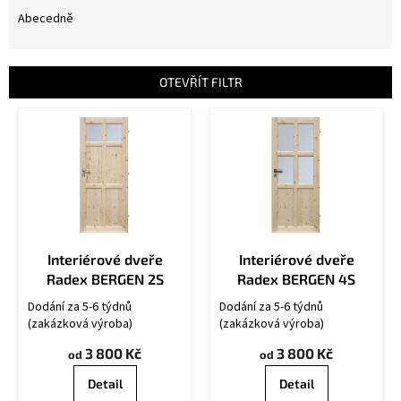
z
e
Abecedně
n
í
p
OTEVŘÍT FILTR
r
V
o
ý
d
p
u
i
k
s
t
p
ů
r
o
Interiérové dveře
Interiérové dveře
d
Radex BERGEN 2S
Radex BERGEN 4S
u
k
Dodání za 5-6 týdnů
Dodání za 5-6 týdnů
t
(zakázková výroba)
(zakázková výroba)
ů
3 800 Kč
3 800 Kč
od
od
Detail
Detail