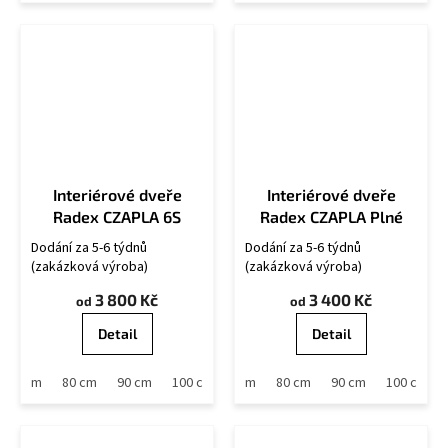
Interiérové dveře
Interiérové dveře
Radex CZAPLA 6S
Radex CZAPLA Plné
Dodání za 5-6 týdnů
Dodání za 5-6 týdnů
(zakázková výroba)
(zakázková výroba)
3 800 Kč
3 400 Kč
od
od
Detail
Detail
70 cm
80 cm
90 cm
60 cm
100 cm
70 cm
80 cm
90 cm
100 cm