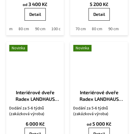
3 400 Kč
5 200 Kč
od
Detail
Detail
70 cm
80 cm
90 cm
100 cm
60 cm
70 cm
80 cm
90 cm
Novinka
Novinka
Interiérové dveře
Interiérové dveře
Radex LANDHAUS
Radex LANDHAUS
6002/04-SF9
6002/LA
Dodání za 5-6 týdnů
Dodání za 5-6 týdnů
(zakázková výroba)
(zakázková výroba)
6 000 Kč
5 000 Kč
od
Detail
Detail