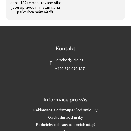
držet těžké polstrované víko
jsou opravdu miniaturní... na
psí dvířka mám větší..
Z
á
p
a
Kontakt
t
obchod
@
4iq.cz
í
+420 776 070 157
Informace pro vás
Reklamace a odstoupení od smlouvy
Obchodní podmínky
Podmínky ochrany osobních údajů