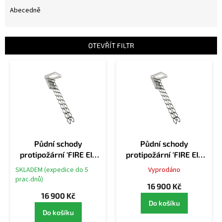
z
e
Abecedně
n
í
p
OTEVŘÍT FILTR
r
V
o
ý
d
p
u
i
k
s
t
p
ů
r
o
Půdní schody
Půdní schody
d
protipožární 'FIRE EI2
protipožární 'FIRE EI2
u
60' - 60x120cm
60' - 70x120cm
k
SKLADEM (expedice do 5
Vyprodáno
t
prac.dnů)
16 900 Kč
ů
16 900 Kč
Do košíku
Do košíku