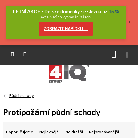
Přejít
na
LETNÍ AKCE • Dětské domečky se slevou až
15 %
obsah
Akce platí do vyprodání zásob.
ZOBRAZIT NABÍDKU →
NÁKUP
KOŠÍK
Půdní schody
Protipožární půdní schody
Ř
a
Doporučujeme
Nejlevnější
Nejdražší
Nejprodávanější