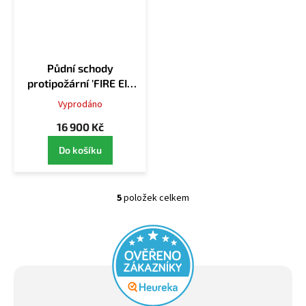
Půdní schody
protipožární 'FIRE EI2
60' - 90x70cm
Vyprodáno
16 900 Kč
Do košíku
5
položek celkem
O
v
l
á
d
a
c
í