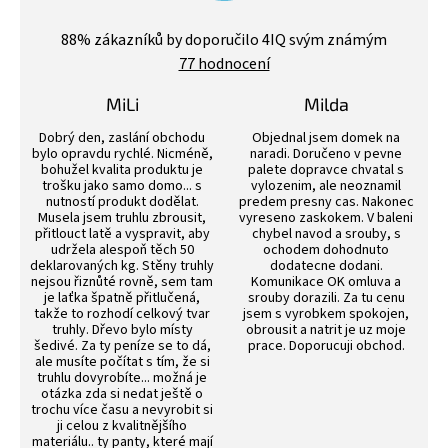
p
Průměrné
r
hodnocení
88
% zákazníků by doporučilo 4IQ svým známým
v
obchodu
k
77 hodnocení
je
y
4,4
v
z
MiLi
Milda
5
ý
Hodnocení obchodu je 3 z 5 hvězdiček.
Hodnocení obchodu j
hvězdiček.
p
Dobrý den, zaslání obchodu
Objednal jsem domek na
i
bylo opravdu rychlé. Nicméně,
naradi. Doručeno v pevne
bohužel kvalita produktu je
palete dopravce chvatal s
s
trošku jako samo domo... s
vylozenim, ale neoznamil
u
nutností produkt dodělat.
predem presny cas. Nakonec
Musela jsem truhlu zbrousit,
vyreseno zaskokem. V baleni
přitlouct latě a vyspravit, aby
chybel navod a srouby, s
udržela alespoň těch 50
ochodem dohodnuto
deklarovaných kg. Stěny truhly
dodatecne dodani.
nejsou řiznůté rovně, sem tam
Komunikace OK omluva a
je laťka špatně přitlučená,
srouby dorazili. Za tu cenu
takže to rozhodí celkový tvar
jsem s vyrobkem spokojen,
truhly. Dřevo bylo místy
obrousit a natrit je uz moje
šedivé. Za ty peníze se to dá,
prace. Doporucuji obchod.
ale musíte počítat s tím, že si
truhlu dovyrobíte... možná je
otázka zda si nedat ještě o
trochu více času a nevyrobit si
ji celou z kvalitnějšího
materiálu.. ty panty, které mají