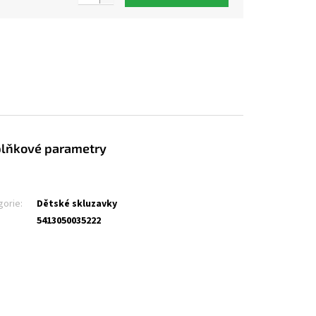
lňkové parametry
gorie
:
Dětské skluzavky
5413050035222