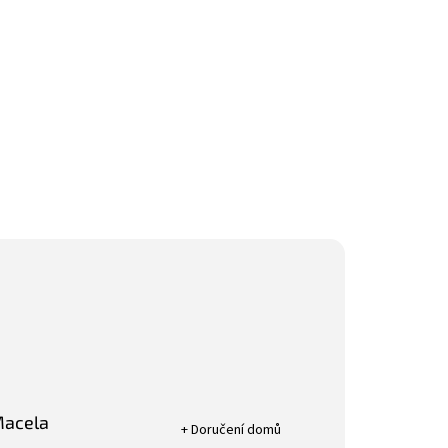
Hodnocení obchodu je 5 z 5 hvězdič
Macela
+ Doručení domů
k.
Hodnocení obchodu je 4 z 5 hvězdiček.