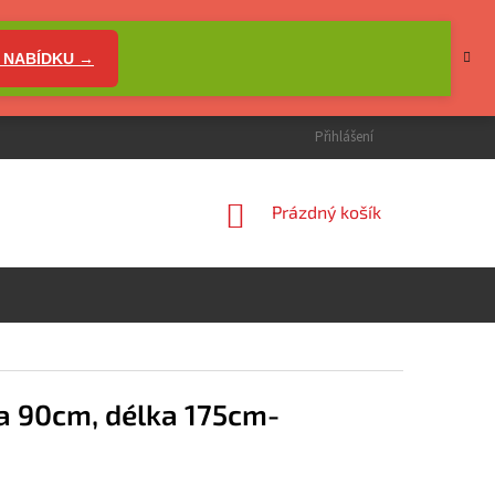
 NABÍDKU →
Přihlášení
NÁKUPNÍ
Prázdný košík
KOŠÍK
a 90cm, délka 175cm-