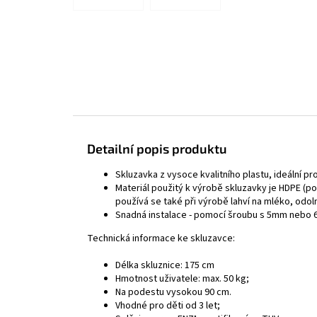
Detailní popis produktu
Skluzavka z vysoce kvalitního plastu, ideální p
Materiál použitý k výrobě skluzavky je HDPE (po
používá se také při výrobě lahví na mléko, odol
Snadná instalace - pomocí šroubu s 5mm nebo 6
Technická informace ke skluzavce:
Délka skluznice: 175 cm
Hmotnost uživatele: max. 50 kg;
Na podestu vysokou 90 cm.
Vhodné pro děti od 3 let;