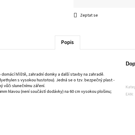
Měrná
cena:
Zeptat se
Popis
Dop
ro domácí hřiště, zahradní domky a další stavby na zahradě.
lyethylen s vysokou hustotou). Jedná se o tzv. bezpečný plast -
ný vůči slunečnímu záření.
Kate
mm hlavou (není součástí dodávky) na 60 cm vysokou plošinu;
EAN
: