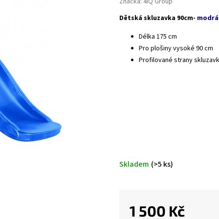
Značka:
4iQ Group
Dětská skluzavka 90cm-
modrá
Délka 175 cm
Pro plošiny vysoké 90 cm
Profilované strany skluzav
Skladem
(>5 ks)
1 500 Kč