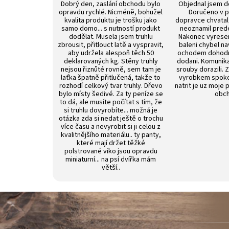
Dobrý den, zaslání obchodu bylo
Objednal jsem d
opravdu rychlé. Nicméně, bohužel
Doručeno v p
kvalita produktu je trošku jako
dopravce chvatal 
samo domo... s nutností produkt
neoznamil pred
dodělat. Musela jsem truhlu
Nakonec vyrese
zbrousit, přitlouct latě a vyspravit,
baleni chybel na
aby udržela alespoň těch 50
ochodem dohod
deklarovaných kg. Stěny truhly
dodani. Komunik
nejsou řiznůté rovně, sem tam je
srouby dorazili. 
laťka špatně přitlučená, takže to
vyrobkem spokoj
rozhodí celkový tvar truhly. Dřevo
natrit je uz moje 
bylo místy šedivé. Za ty peníze se
obch
to dá, ale musíte počítat s tím, že
si truhlu dovyrobíte... možná je
otázka zda si nedat ještě o trochu
více času a nevyrobit si ji celou z
kvalitnějšího materiálu.. ty panty,
které mají držet těžké
polstrované víko jsou opravdu
miniaturní... na psí dvířka mám
větší..
Z
á
p