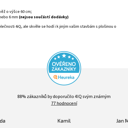
věž o výšce 60 cm;
 nebo 6 mm
(nejsou součástí dodávky)
čnosti 4iQ, ale skvěle se hodí i k jiným vašim stavbám s plošinou o
Průměrné
hodnocení
88
% zákazníků by doporučilo 4IQ svým známým
obchodu
77 hodnocení
je
4,4
z
5
lda
Kamil
Jan 
hvězdiček.
Hodnocení obchodu je 5 z 5 hvězdiček.
Hodnocení obchodu je 5 z 5 hvězdiče