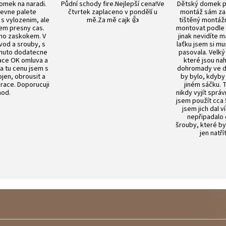
omek na naradi.
Půdní schody fire.Nejlepší cena!Ve
Dětský domek p
evne palete
čtvrtek zaplaceno v pondělí u
montáž sám za 
s vylozenim, ale
mě.Za mě cajk 👍
tištěný montážn
em presny cas.
montovat podle
no zaskokem. V
jinak nevidíte m
vod a srouby, s
laťku jsem si mu
nuto dodatecne
pasovala. Velký
ace OK omluva a
které jsou n
Za tu cenu jsem s
dohromady ve dv
en, obrousit a
by bylo, kdyby
prace. Doporucuji
jiném sáčku.
od.
nikdy vyjít sprá
jsem použít cca 
jsem jich dal v
nepřipadalo
šrouby, které by
jen natří