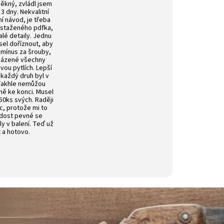
ěkný, zvládl jsem
3 dny. Nekvalitní
í návod, je třeba
 staženého pdfka,
alé detaily. Jednu
sel doříznout, aby
 mínus za šrouby,
aházené všechny
ou pytlích. Lepší
 každý druh byl v
 Takhle nemůžou
vně ke konci. Musel
50ks svých. Raději
íc, protože mi to
 dost pevné se
ly v balení. Teď už
t a hotovo.