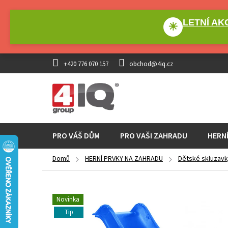
Přejít
na
LETNÍ AKC
obsah
☀
+420 776 070 157
obchod@4iq.cz
PRO VÁŠ DŮM
PRO VAŠI ZAHRADU
HERN
Domů
HERNÍ PRVKY NA ZAHRADU
Dětské skluzav
Novinka
Tip