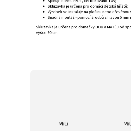
Splňuje normu EN71, certifikováno TUV;
Skluzavka je určena pro domácí dětská hřiště;
Výrobek se instaluje na plošinu nebo dřevěnou 
Snadná montáž - pomocí šroubů s hlavou 5 mm
Skluzavka je určena pro domečky BOB a MATĚJ od spole
výšce 90 cm.
MiLi
Mi
Hodnocení obchodu je 3 z 5 hvězdiček.