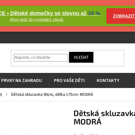
E • Dětské domečky se slevou až
15 %
ZOBRAZIT
Akce platí do vyprodání zásob.
HLEDAT
Í PRVKY NA ZAHRADU
PRO VAŠE DĚTI
KONTAKTY
ky
Dětská skluzavka 90cm, délka 175cm- MODRÁ
Dětská skluzavk
MODRÁ