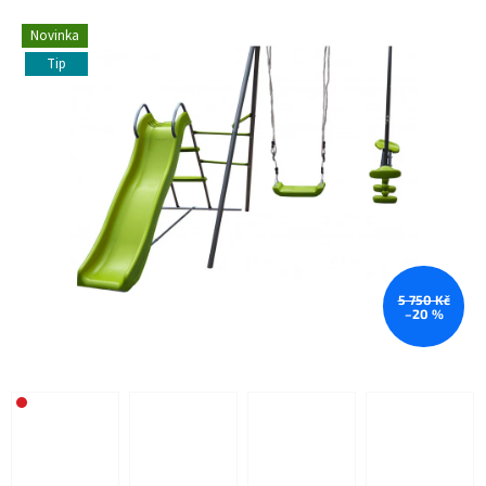
Novinka
Tip
5 750 Kč
–20 %