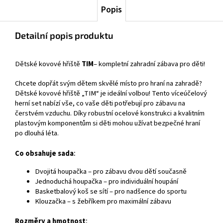
Popis
Detailní popis produktu
Dětské kovové hřiště
TIM
– kompletní zahradní zábava pro děti!
Chcete dopřát svým dětem skvělé místo pro hraní na zahradě?
Dětské kovové hřiště „TIM“ je ideální volbou! Tento víceúčelový
herní set nabízí vše, co vaše děti potřebují pro zábavu na
čerstvém vzduchu. Díky robustní ocelové konstrukci a kvalitním
plastovým komponentům si děti mohou užívat bezpečné hraní
po dlouhá léta.
Co obsahuje sada
:
Dvojitá houpačka – pro zábavu dvou dětí současně
Jednoduchá houpačka – pro individuální houpání
Basketbalový koš se sítí – pro nadšence do sportu
Klouzačka – s žebříkem pro maximální zábavu
Rozměry a hmotnost
: