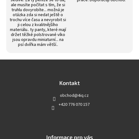
šedivé. Za ty peníze se to dá,
prace. Doporucuji obchod.
ale musíte počítat s tím, že si
truhlu dovyrobíte... možná je
otázka zda si nedat ještě o
trochu více času a nevyrobit si
ji celou z kvalitnějšího
materiálu.. ty panty, které mají
držet těžké polstrované víko
jsou opravdu miniaturní... na
psí dvířka mám větší..
Z
á
p
a
Kontakt
t
obchod
@
4iq.cz
í
+420 776 070 157
Informace pro vás