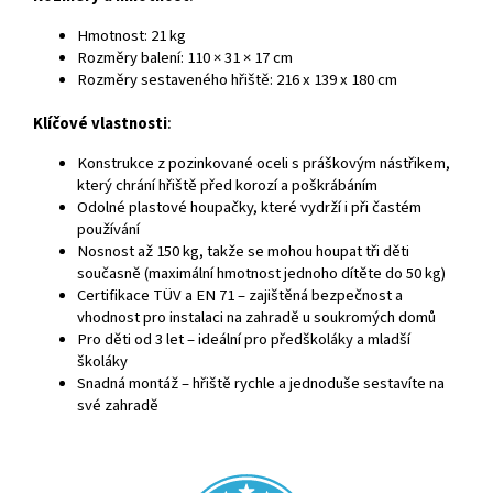
Hmotnost: 21 kg
Rozměry balení: 110 × 31 × 17 cm
Rozměry sestaveného hřiště: 216 x 139 x 180 cm
Klíčové vlastnosti
:
Konstrukce z pozinkované oceli s práškovým nástřikem,
který chrání hřiště před korozí a poškrábáním
Odolné plastové houpačky, které vydrží i při častém
používání
Nosnost až 150 kg, takže se mohou houpat tři děti
současně (maximální hmotnost jednoho dítěte do 50 kg)
Certifikace TÜV a EN 71 – zajištěná bezpečnost a
vhodnost pro instalaci na zahradě u soukromých domů
Pro děti od 3 let – ideální pro předškoláky a mladší
školáky
Snadná montáž – hřiště rychle a jednoduše sestavíte na
své zahradě