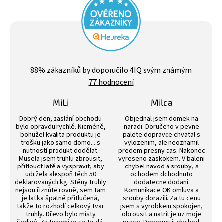
Průměrné
hodnocení
88
% zákazníků by doporučilo 4IQ svým známým
obchodu
77 hodnocení
je
4,4
z
MiLi
Milda
5
Hodnocení obchodu je 3 z 5 hvězdiček.
Hodnocení obchodu j
hvězdiček.
Dobrý den, zaslání obchodu
Objednal jsem domek na
bylo opravdu rychlé. Nicméně,
naradi. Doručeno v pevne
bohužel kvalita produktu je
palete dopravce chvatal s
trošku jako samo domo... s
vylozenim, ale neoznamil
nutností produkt dodělat.
predem presny cas. Nakonec
Musela jsem truhlu zbrousit,
vyreseno zaskokem. V baleni
přitlouct latě a vyspravit, aby
chybel navod a srouby, s
udržela alespoň těch 50
ochodem dohodnuto
deklarovaných kg. Stěny truhly
dodatecne dodani.
nejsou řiznůté rovně, sem tam
Komunikace OK omluva a
je laťka špatně přitlučená,
srouby dorazili. Za tu cenu
takže to rozhodí celkový tvar
jsem s vyrobkem spokojen,
truhly. Dřevo bylo místy
obrousit a natrit je uz moje