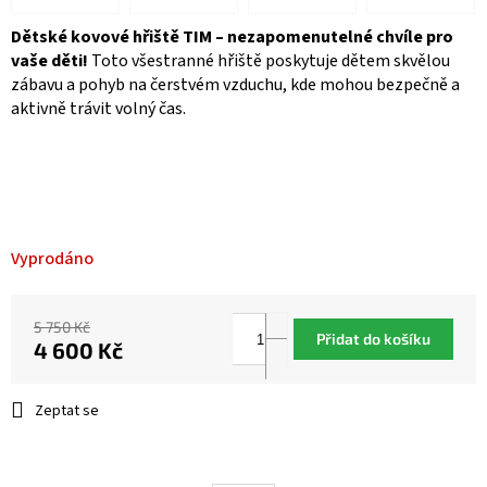
Dětské kovové hřiště TIM – nezapomenutelné chvíle pro
vaše děti!
Toto všestranné hřiště poskytuje dětem skvělou
zábavu a pohyb na čerstvém vzduchu, kde mohou bezpečně a
aktivně trávit volný čas.
Vyprodáno
5 750 Kč
Přidat do košíku
4 600 Kč
Měrná
cena:
Zeptat se