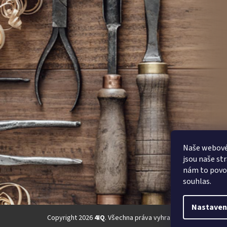
Naše webové 
jsou naše st
nám to povol
souhlas.
Nastaven
Copyright 2026
4IQ
. Všechna práva vyhrazena.