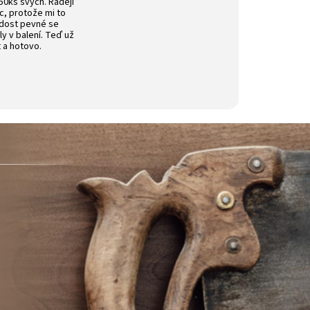
50ks svých. Raději
íc, protože mi to
 dost pevné se
ly v balení. Teď už
t a hotovo.