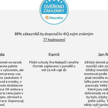
Průměrné
hodnocení
88
% zákazníků by doporučilo 4IQ svým známým
obchodu
77 hodnocení
je
4,4
z
5
lda
Kamil
Jan 
hvězdiček.
Hodnocení obchodu je 5 z 5 hvězdiček.
Hodnocení obchodu je 5 z 5 hvězdiče
omek na naradi.
Půdní schody fire.Nejlepší cena!Ve
Dětský domek p
evne palete
čtvrtek zaplaceno v pondělí u
montáž sám za 
s vylozenim, ale
mě.Za mě cajk 👍
tištěný montážn
em presny cas.
montovat podle
no zaskokem. V
jinak nevidíte m
vod a srouby, s
laťku jsem si mu
nuto dodatecne
pasovala. Velký
ace OK omluva a
které jsou n
Za tu cenu jsem s
dohromady ve dv
en, obrousit a
by bylo, kdyby
prace. Doporucuji
jiném sáčku.
od.
nikdy vyjít sprá