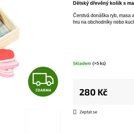
Dětský dřevěný košík s m
Čerstvá donáška ryb, masa a
hru na obchodníky nebo kuc
Skladem
(>5 ks)
Z
280 Kč
ZDARMA
D
Měrná
cena:
Zeptat se
A