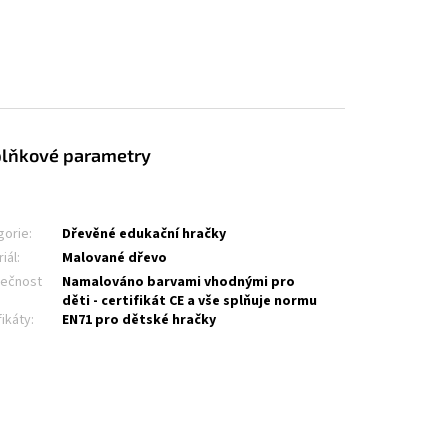
lňkové parametry
gorie
:
Dřevěné edukační hračky
iál
:
Malované dřevo
ečnost
Namalováno barvami vhodnými pro
děti - certifikát CE a vše splňuje normu
fikáty
:
EN71 pro dětské hračky