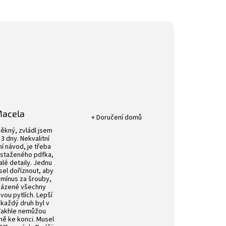
Hodnocení obchodu je 5 z 5 hvězdič
Macela
+ Doručení domů
k.
Hodnocení obchodu je 4 z 5 hvězdiček.
ěkný, zvládl jsem
3 dny. Nekvalitní
í návod, je třeba
 staženého pdfka,
alé detaily. Jednu
sel doříznout, aby
 mínus za šrouby,
aházené všechny
ou pytlích. Lepší
 každý druh byl v
 Takhle nemůžou
vně ke konci. Musel