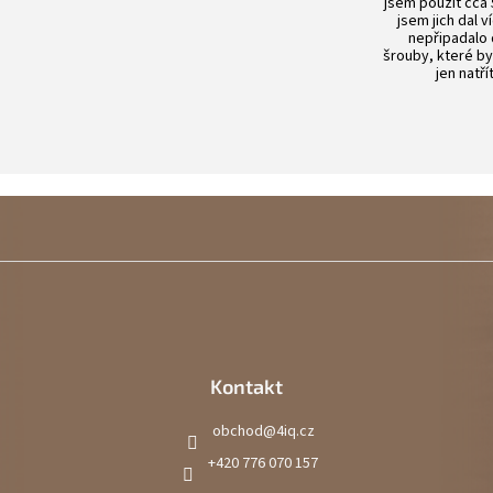
jsem použít cca 
jsem jich dal v
nepřipadalo
šrouby, které by
jen natří
Kontakt
obchod
@
4iq.cz
+420 776 070 157