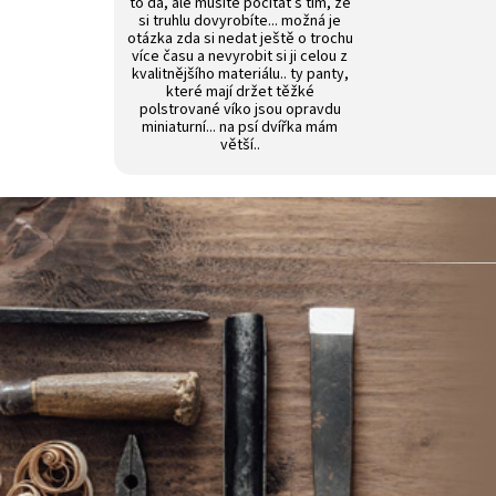
to dá, ale musíte počítat s tím, že
si truhlu dovyrobíte... možná je
otázka zda si nedat ještě o trochu
více času a nevyrobit si ji celou z
kvalitnějšího materiálu.. ty panty,
které mají držet těžké
polstrované víko jsou opravdu
miniaturní... na psí dvířka mám
větší..
Z
á
p
a
t
í