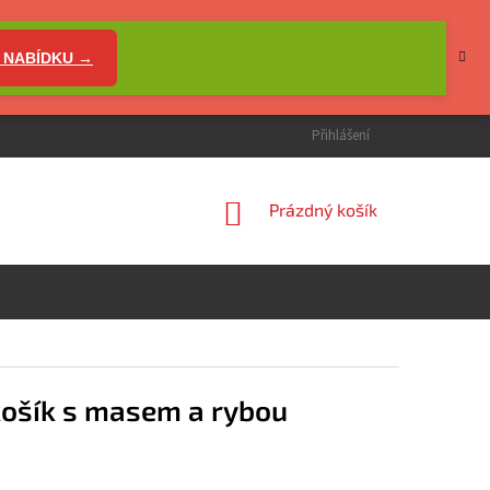
 NABÍDKU →
Přihlášení
NÁKUPNÍ
Prázdný košík
KOŠÍK
košík s masem a rybou