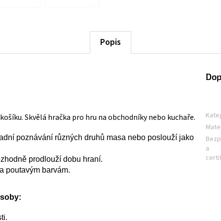
R
M
Popis
A
Dop
Kate
košíku. Skvělá hračka pro hru na obchodníky nebo kuchaře.
Mater
adní poznávání různých druhů masa nebo poslouží jako
Bezp
a
certi
ozhodně prodlouží dobu hraní.
m a poutavým barvám.
ůsoby:
ti.