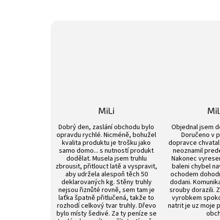
MiLi
Mi
Hodnocení obchodu je 3 z 5 hvězdiček.
Dobrý den, zaslání obchodu bylo
Objednal jsem d
opravdu rychlé. Nicméně, bohužel
Doručeno v p
kvalita produktu je trošku jako
dopravce chvatal 
samo domo... s nutností produkt
neoznamil pred
dodělat. Musela jsem truhlu
Nakonec vyrese
zbrousit, přitlouct latě a vyspravit,
baleni chybel na
aby udržela alespoň těch 50
ochodem dohod
deklarovaných kg. Stěny truhly
dodani. Komunik
nejsou řiznůté rovně, sem tam je
srouby dorazili. 
laťka špatně přitlučená, takže to
vyrobkem spokoj
rozhodí celkový tvar truhly. Dřevo
natrit je uz moje 
bylo místy šedivé. Za ty peníze se
obch