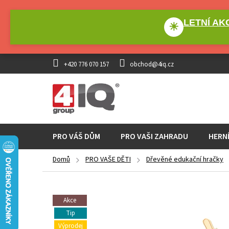
Přejít
na
LETNÍ AKC
obsah
☀
+420 776 070 157
obchod@4iq.cz
PRO VÁŠ DŮM
PRO VAŠI ZAHRADU
HERN
Domů
PRO VAŠE DĚTI
Dřevěné edukační hračky
Akce
Tip
Výprodej