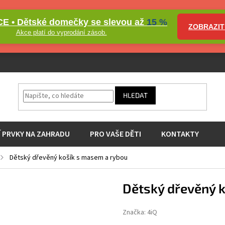
E • Dětské domečky se slevou až
15 %
ZOBRAZIT
Akce platí do vyprodání zásob.
HLEDAT
Í PRVKY NA ZAHRADU
PRO VAŠE DĚTI
KONTAKTY
Dětský dřevěný košík s masem a rybou
Dětský dřevěný 
Značka:
4iQ