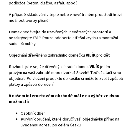
podložce (beton, dlažba, asfalt, apod.)
V případě skladování v teple nebo v nevětraném prostředí hrozí
možnost tvorby plísně!!
Domek nedávejte do uzavřených, nevětraných prostorů a
nezakrývejte fólií!! Pouze odeberte střešní krytinu a montážní
sadu – šroubky.
Objednání dřevěného zahradního domečku
VILÍK
pro děti:
Rozhodli jste se, že dřevěný zahradní domek
VILÍK
je tím
pravým na vaší zahradě nebo dvorku? Skvělé! Teď už stačí si ho
objednat. Po vložení produktu do košíku si můžete zvolit způsob
platby a způsob doručení.
V našem internetovém obchodě máte na výběr ze dvou
možností:
Osobní odběr
Kurýrní doručení, které doručí vaši objednávku přímo na
uvedenou adresu po celém Česku.