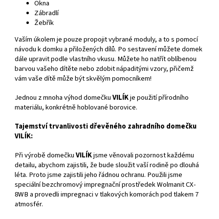
Okna
Zábradlí
Žebřík
Vaším úkolem je pouze propojit vybrané moduly, a to s pomocí
návodu k domku a přiložených dílů. Po sestavení můžete domek
dále upravit podle vlastního vkusu. Můžete ho natřít oblíbenou
barvou vašeho dítěte nebo zdobit nápaditými vzory, přičemž
vám vaše dítě může být skvělým pomocníkem!
Jednou z mnoha výhod domečku
VILÍK
je použití přírodního
materiálu, konkrétně hoblované borovice.
Tajemství trvanlivosti dřevěného zahradního domečku
VILÍK:
Při výrobě domečku
VILÍK
jsme věnovali pozornost každému
detailu, abychom zajistili, že bude sloužit vaší rodině po dlouhá
léta. Proto jsme zajistili jeho řádnou ochranu. Použili jsme
speciální bezchromový impregnační prostředek Wolmanit CX-
8WB a provedli impregnaci v tlakových komorách pod tlakem 7
atmosfér.