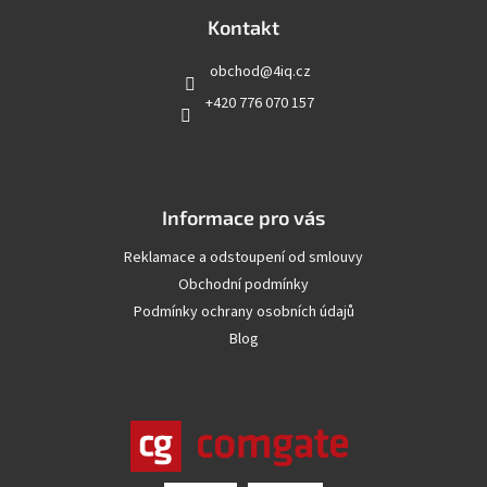
p
a
Kontakt
t
obchod
@
4iq.cz
í
+420 776 070 157
Informace pro vás
Reklamace a odstoupení od smlouvy
Obchodní podmínky
Podmínky ochrany osobních údajů
Blog