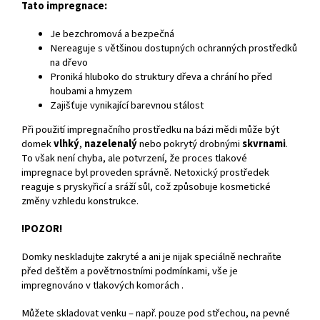
Tato impregnace:
Je bezchromová a bezpečná
Nereaguje s většinou dostupných ochranných prostředků
na dřevo
Proniká hluboko do struktury dřeva a chrání ho před
houbami a hmyzem
Zajišťuje vynikající barevnou stálost
Při použití impregnačního prostředku na bázi mědi může být
domek
vlhký
,
nazelenalý
nebo pokrytý drobnými
skvrnami
.
To však není chyba, ale potvrzení, že proces tlakové
impregnace byl proveden správně. Netoxický prostředek
reaguje s pryskyřicí a sráží sůl, což způsobuje kosmetické
změny vzhledu konstrukce.
!POZOR!
Domky neskladujte zakryté a ani je nijak speciálně nechraňte
před deštěm a povětrnostními podmínkami, vše je
impregnováno v tlakových komorách .
Můžete skladovat venku – např. pouze pod střechou, na pevné