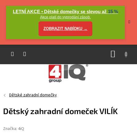
Přejít
na
LETNÍ AKCE • Dětské domečky se slevou až
15 %
obsah
Akce platí do vyprodání zásob.
ZOBRAZIT NABÍDKU →
NÁKUP
KOŠÍK
Dětské zahradní domečky
Dětský zahradní domeček VILÍK
Značka:
4iQ