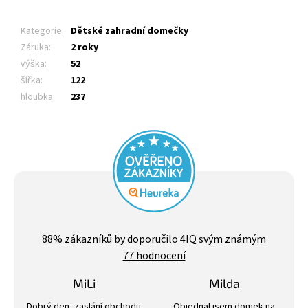
Kategorie
:
Dětské zahradní domečky
Záruka
:
2 roky
výška
:
52
šířka
:
122
hloubka
:
237
Průměrné
hodnocení
88
% zákazníků by doporučilo 4IQ svým známým
obchodu
77 hodnocení
je
4,4
z
MiLi
Milda
5
Hodnocení obchodu je 3 z 5 hvězdiček.
Hodnocení obchodu j
hvězdiček.
Dobrý den, zaslání obchodu
Objednal jsem domek na