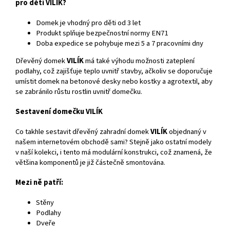
pro děti VILÍK?
Domek je vhodný pro děti od 3 let
Produkt splňuje bezpečnostní normy EN71
Doba expedice se pohybuje mezi 5 a 7 pracovními dny
Dřevěný domek
VILÍK
má také výhodu možnosti zateplení
podlahy, což zajišťuje teplo uvnitř stavby, ačkoliv se doporučuje
umístit domek na betonové desky nebo kostky a agrotextil, aby
se zabránilo růstu rostlin uvnitř domečku.
Sestavení domečku VILÍK
Co takhle sestavit dřevěný zahradní domek
VILÍK
objednaný v
našem internetovém obchodě sami? Stejně jako ostatní modely
v naší kolekci, i tento má modulární konstrukci, což znamená, že
většina komponentů je již částečně smontována.
Mezi ně patří:
Stěny
Podlahy
Dveře