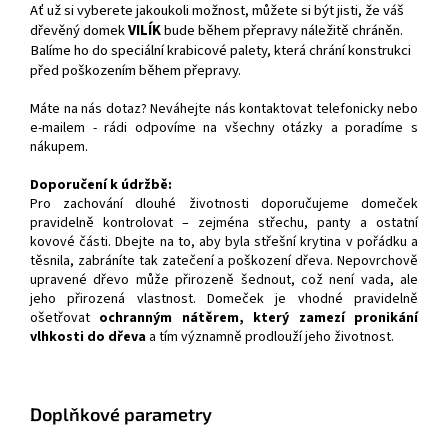
Ať už si vyberete jakoukoli možnost, můžete si být jisti, že váš
dřevěný domek
VILÍK
bude během přepravy náležitě chráněn.
Balíme ho do speciální krabicové palety, která chrání konstrukci
před poškozením během přepravy.
Máte na nás dotaz? Neváhejte nás kontaktovat telefonicky nebo
e-mailem - rádi odpovíme na všechny otázky a poradíme s
nákupem.
Doporučení k údržbě:
Pro zachování dlouhé životnosti doporučujeme domeček
pravidelně kontrolovat – zejména střechu, panty a ostatní
kovové části. Dbejte na to, aby byla střešní krytina v pořádku a
těsnila, zabráníte tak zatečení a poškození dřeva. Nepovrchově
upravené dřevo může přirozeně šednout, což není vada, ale
jeho přirozená vlastnost. Domeček je vhodné pravidelně
ošetřovat
ochranným nátěrem, který zamezí pronikání
vlhkosti do dřeva
a tím významně prodlouží jeho životnost.
Doplňkové parametry