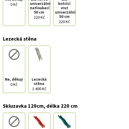
univerzální
kotvící
0 Kč
natloukací
vrut
50 cm
univerzální
50 cm
220 Kč
220 Kč
Lezecká stěna
Ne, děkuji
Lezecká
stěna
0 Kč
1 400 Kč
Skluzavka 120cm, délka 220 cm