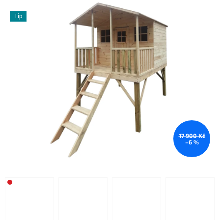
Tip
17 900 Kč
–6 %