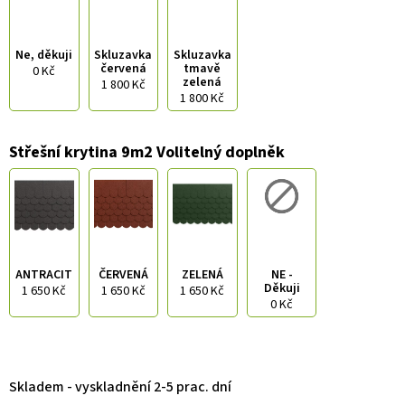
Ne, děkuji
Skluzavka
Skluzavka
červená
tmavě
0 Kč
zelená
1 800 Kč
1 800 Kč
Střešní krytina 9m2 Volitelný doplněk
ANTRACIT
ČERVENÁ
ZELENÁ
NE -
Děkuji
1 650 Kč
1 650 Kč
1 650 Kč
0 Kč
Skladem - vyskladnění 2-5 prac. dní