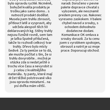
bylo opravdu rychlé. Nicméně,
naradi. Doručeno v pevne
bohužel kvalita produktu je
palete dopravce chvatal s
trošku jako samo domo... s
vylozenim, ale neoznamil
nutností produkt dodělat.
predem presny cas. Nakonec
Musela jsem truhlu zbrousit,
vyreseno zaskokem. V baleni
přitlouct latě a vyspravit, aby
chybel navod a srouby, s
udržela alespoň těch 50
ochodem dohodnuto
deklarovaných kg. Stěny truhly
dodatecne dodani.
nejsou řiznůté rovně, sem tam
Komunikace OK omluva a
je laťka špatně přitlučená,
srouby dorazili. Za tu cenu
takže to rozhodí celkový tvar
jsem s vyrobkem spokojen,
truhly. Dřevo bylo místy
obrousit a natrit je uz moje
šedivé. Za ty peníze se to dá,
prace. Doporucuji obchod.
ale musíte počítat s tím, že si
truhlu dovyrobíte... možná je
otázka zda si nedat ještě o
trochu více času a nevyrobit si
ji celou z kvalitnějšího
materiálu.. ty panty, které mají
držet těžké polstrované víko
jsou opravdu miniaturní... na
psí dvířka mám větší..
Z
á