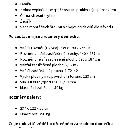
Dveře
2 okna vyplněné bezpečnostním průhledným plexisklem
Černá střešní krytina
Žebřík
Sada montážních šroubů a spojovacích dílů dle návodu
Po sestavení jsou rozměry domečku:
Vnější rozměr (DxŠxV): 239 x 190 x 256 cm
Rozměr vnitřní zastřešené plochy: 140 x 187 cm
Rozměr vnější zastřešené plochy 920 x 187 cm
Vnitřní zastřešená plocha: 2,62 m2
Vnější zastřešená plocha: 1,72 m2
Výška plošiny nad povrchem terénu: 120 cm
Síla latí stěny/podlaha: 12/19 mm
Maximální zatížení: 150 kg
Rozměry palety:
237 x 122 x 52 cm
Hmotnost: 350 kg
Co je důležité vědět o dřevěném zahradním domečku