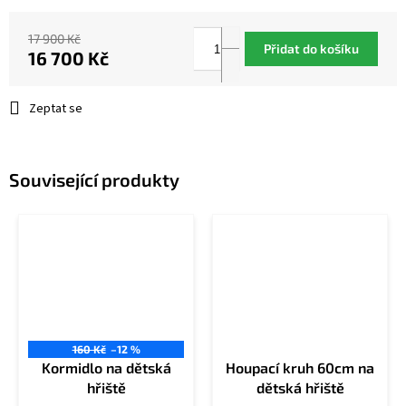
17 900 Kč
Přidat do košíku
16 700 Kč
Měrná
cena:
Zeptat se
Související produkty
160 Kč
–12 %
Kormidlo na dětská
Houpací kruh 60cm na
hřiště
dětská hřiště