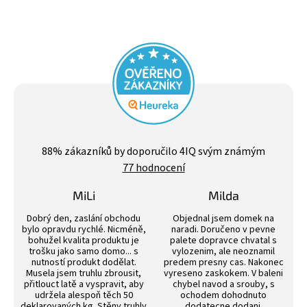
Průměrné
hodnocení
88
% zákazníků by doporučilo 4IQ svým známým
obchodu
77 hodnocení
je
4,4
z
MiLi
Milda
5
Hodnocení obchodu je 3 z 5 hvězdiček.
Hodnocení obchodu j
hvězdiček.
Dobrý den, zaslání obchodu
Objednal jsem domek na
bylo opravdu rychlé. Nicméně,
naradi. Doručeno v pevne
bohužel kvalita produktu je
palete dopravce chvatal s
trošku jako samo domo... s
vylozenim, ale neoznamil
nutností produkt dodělat.
predem presny cas. Nakonec
Musela jsem truhlu zbrousit,
vyreseno zaskokem. V baleni
přitlouct latě a vyspravit, aby
chybel navod a srouby, s
udržela alespoň těch 50
ochodem dohodnuto
deklarovaných kg. Stěny truhly
dodatecne dodani.