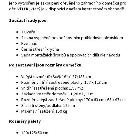
jeho vytvoření je zakoupení dřevěného zahradního domečku pro
děti
VÍTEK
, který je k dispozici v našem internetovém obchodě.
Součástí sady jsou:
1 Dveře
2 okna vyplněné bezpečnostním průhledným plexisklem
Květináč
Černá střešní krytina
Sada montážních šroubů a spojovacích dílů dle návodu
Po sestavení jsou rozměry domečku:
Vnější rozměr (DxŠxV): 161x127x158 cm
Rozměr vnitřní zastřešené plochy: 157 x 123 cm
Vnitřní zastřešená plocha: 1,93 m2
Základní rozměr domečku: 1,26 x 1,12 m
Rozměr vnější zastřešené plochy: 170 x 63 cm i 63 x 97 cm
Síla latí stěny/podlaha: 12 mm
Maximální zatížení: 150 kg
Rozměry palety
:
180x125x50 cm