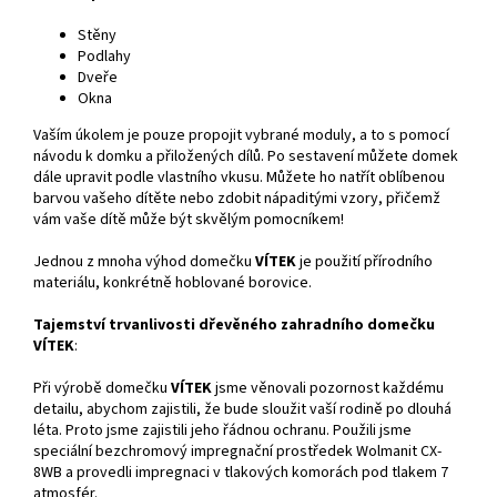
Stěny
Podlahy
Dveře
Okna
Vaším úkolem je pouze propojit vybrané moduly, a to s pomocí
návodu k domku a přiložených dílů. Po sestavení můžete domek
dále upravit podle vlastního vkusu. Můžete ho natřít oblíbenou
barvou vašeho dítěte nebo zdobit nápaditými vzory, přičemž
vám vaše dítě může být skvělým pomocníkem!
Jednou z mnoha výhod domečku
VÍTEK
je použití přírodního
materiálu, konkrétně hoblované borovice.
Tajemství trvanlivosti dřevěného zahradního domečku
VÍTEK
:
Při výrobě domečku
VÍTEK
jsme věnovali pozornost každému
detailu, abychom zajistili, že bude sloužit vaší rodině po dlouhá
léta. Proto jsme zajistili jeho řádnou ochranu. Použili jsme
speciální bezchromový impregnační prostředek Wolmanit CX-
8WB a provedli impregnaci v tlakových komorách pod tlakem 7
atmosfér.