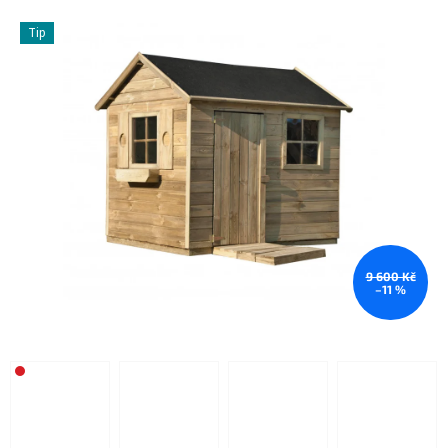
Tip
9 600 Kč
–11 %