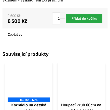
Skladem - vyskladnění 2-5 prac. dní
9 600 Kč
Přidat do košíku
8 500 Kč
Měrná
cena:
Zeptat se
Související produkty
160 Kč
–12 %
Kormidlo na dětská
Houpací kruh 60cm na