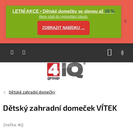
Přejít
na
LETNÍ AKCE • Dětské domečky se slevou až
15 %
obsah
Akce platí do vyprodání zásob.
ZOBRAZIT NABÍDKU →
NÁKUP
KOŠÍK
Dětské zahradní domečky
Dětský zahradní domeček VÍTEK
Značka:
4iQ