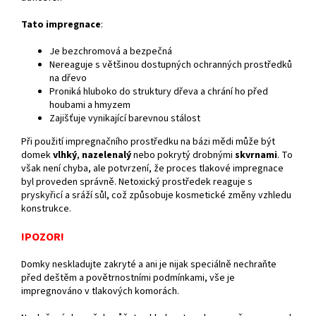
Tato impregnace
:
Je bezchromová a bezpečná
Nereaguje s většinou dostupných ochranných prostředků
na dřevo
Proniká hluboko do struktury dřeva a chrání ho před
houbami a hmyzem
Zajišťuje vynikající barevnou stálost
Při použití impregnačního prostředku na bázi mědi může být
domek
vlhký
,
nazelenalý
nebo pokrytý drobnými
skvrnami
. To
však není chyba, ale potvrzení, že proces tlakové impregnace
byl proveden správně. Netoxický prostředek reaguje s
pryskyřicí a sráží sůl, což způsobuje kosmetické změny vzhledu
konstrukce.
!POZOR!
Domky neskladujte zakryté a ani je nijak speciálně nechraňte
před deštěm a povětrnostními podmínkami, vše je
impregnováno v tlakových komorách.