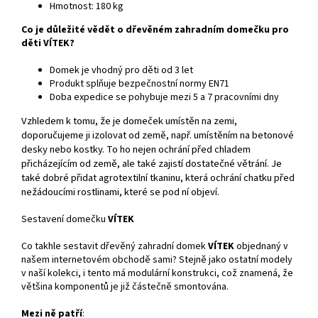
Hmotnost: 180 kg
Co je důležité vědět o dřevěném zahradním domečku pro
děti VÍTEK?
Domek je vhodný pro děti od 3 let
Produkt splňuje bezpečnostní normy EN71
Doba expedice se pohybuje mezi 5 a 7 pracovními dny
Vzhledem k tomu, že je domeček umístěn na zemi,
doporučujeme ji izolovat od země, např. umístěním na betonové
desky nebo kostky. To ho nejen ochrání před chladem
přicházejícím od země, ale také zajistí dostatečné větrání. Je
také dobré přidat agrotextilní tkaninu, která ochrání chatku před
nežádoucími rostlinami, které se pod ní objeví.
Sestavení domečku
VÍTEK
Co takhle sestavit dřevěný zahradní domek
VÍTEK
objednaný v
našem internetovém obchodě sami? Stejně jako ostatní modely
v naší kolekci, i tento má modulární konstrukci, což znamená, že
většina komponentů je již částečně smontována.
Mezi ně patří
: