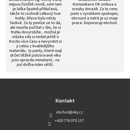
nejsou řiznůté rovně, sem tam
Komunikace OK omluva a
je laťka špatně přitlučená,
srouby dorazili. Za tu cenu
takže to rozhodí celkový tvar
jsem s vyrobkem spokojen,
truhly. Dřevo bylo místy
obrousit a natrit je uz moje
šedivé. Za ty peníze se to dá,
prace. Doporucuji obchod.
ale musíte počítat s tím, že si
truhlu dovyrobíte... možná je
otázka zda si nedat ještě o
trochu více času a nevyrobit si
ji celou z kvalitnějšího
materiálu.. ty panty, které mají
držet těžké polstrované víko
jsou opravdu miniaturní... na
psí dvířka mám větší..
Z
á
p
a
Kontakt
t
obchod
@
4iq.cz
í
+420 776 070 157