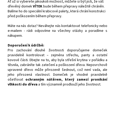
Ať už si vyberete jakoukoli možnost, můžete si být jisti, že váš
dřevěný domek
VÍTEK
bude během přepravy náležitě chráněn.
Balíme ho do speciální krabicové palety, která chrání konstrukci
před poškozením během přepravy.
Máte na nás dotaz? Neváhejte nás kontaktovat telefonicky nebo
e-mailem - rádi odpovíme na všechny otázky a poradíme s
nákupem.
Doporučení k údržbě:
Pro zachování dlouhé životnosti doporučujeme domeček
pravidelně kontrolovat – zejména střechu, panty a ostatní
kovové části. Dbejte na to, aby byla střešní krytina v pořádku a
těsnila, zabráníte tak zatečení a poškození dřeva. Nepovrchově
upravené dřevo může přirozeně šednout, což není vada, ale
jeho přirozená vlastnost. Domeček je vhodné pravidelně
ošetřovat
ochranným nátěrem, který zamezí pronikání
vlhkosti do dřeva
a tím významně prodlouží jeho životnost.