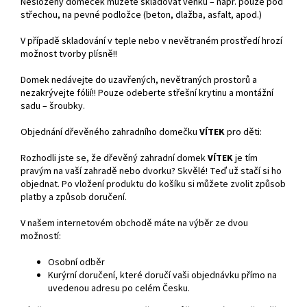
Nesložený domeček můžete skladovat venku – např. pouze pod
střechou, na pevné podložce (beton, dlažba, asfalt, apod.)
V případě skladování v teple nebo v nevětraném prostředí hrozí
možnost tvorby plísně!!
Domek nedávejte do uzavřených, nevětraných prostorů a
nezakrývejte fólií!! Pouze odeberte střešní krytinu a montážní
sadu – šroubky.
Objednání dřevěného zahradního domečku
VÍTEK
pro děti:
Rozhodli jste se, že dřevěný zahradní domek
VÍTEK
je tím
pravým na vaší zahradě nebo dvorku? Skvělé! Teď už stačí si ho
objednat. Po vložení produktu do košíku si můžete zvolit způsob
platby a způsob doručení.
V našem internetovém obchodě máte na výběr ze dvou
možností:
Osobní odběr
Kurýrní doručení, které doručí vaši objednávku přímo na
uvedenou adresu po celém Česku.