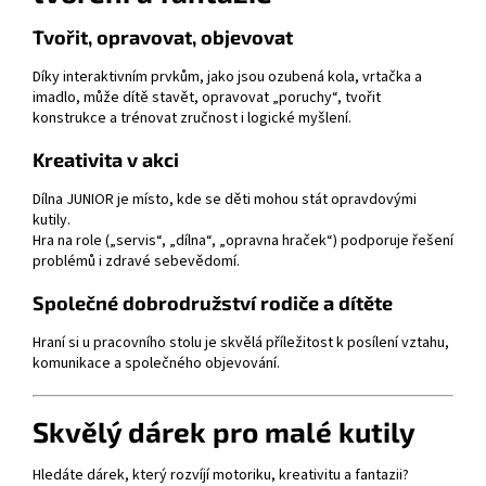
Tvořit, opravovat, objevovat
Díky interaktivním prvkům, jako jsou ozubená kola, vrtačka a
imadlo, může dítě stavět, opravovat „poruchy“, tvořit
konstrukce a trénovat zručnost i logické myšlení.
Kreativita v akci
Dílna JUNIOR je místo, kde se děti mohou stát opravdovými
kutily.
Hra na role („servis“, „dílna“, „opravna hraček“) podporuje řešení
problémů i zdravé sebevědomí.
Společné dobrodružství rodiče a dítěte
Hraní si u pracovního stolu je skvělá příležitost k posílení vztahu,
komunikace a společného objevování.
Skvělý dárek pro malé kutily
Hledáte dárek, který rozvíjí motoriku, kreativitu a fantazii?