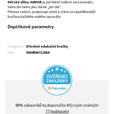
Dětská dílna JUNIOR
je perfektní volba k narozeninám,
Vánocům nebo jako dárek „jen tak“.
Přinese radost, podporuje učení a stává se nejoblíbenější
hračkou každého malého opraváře.
Doplňkové parametry
Kategorie
:
Dřevěné edukační hračky
EAN
:
5904506711864
Průměrné
hodnocení
88
% zákazníků by doporučilo 4IQ svým známým
obchodu
77 hodnocení
je