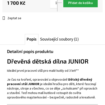
1 700 Kč
Přidat do košíku
Měrná
cena:
Zeptat se
Popis
Související soubory (1)
Detailní popis produktu
Dřevěná dětská dílna JUNIOR
Ideální první pracovní stůl pro malé kutily od 3 let!**
Je čas na tvoření, opravování a objevování!
Dětský dřevěný
pracovní stůl JUNIOR
je ideální hračka pro děti, které fascinují
nástroje, stroje a všechno, co se děje „za kulisami“ při opravách
a stavění. Teď mohou malí kutilové vstoupit do světa
opravdového majsterkování – bezpečně, radostně a kreativně.