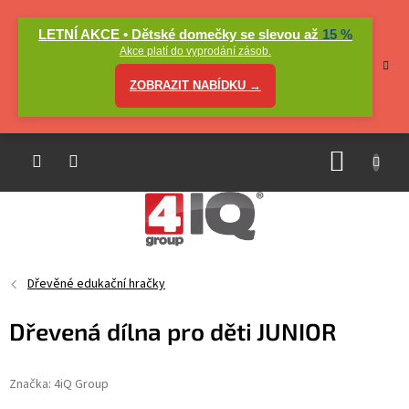
Přejít
na
LETNÍ AKCE • Dětské domečky se slevou až
15 %
obsah
Akce platí do vyprodání zásob.
ZOBRAZIT NABÍDKU →
NÁKUP
KOŠÍK
Dřevěné edukační hračky
Dřevená dílna pro děti JUNIOR
Značka:
4iQ Group