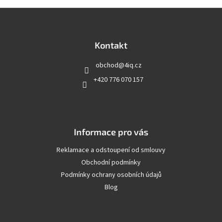
Z
á
p
a
Kontakt
t
obchod
@
4iq.cz
í
+420 776 070 157
Informace pro vás
Reklamace a odstoupení od smlouvy
Obchodní podmínky
Podmínky ochrany osobních údajů
Blog