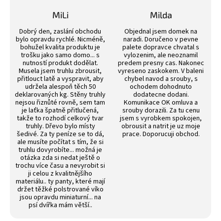
4,4
z
MiLi
Milda
5
Hodnocení obchodu je 3 z 5 hvězdiček.
Hodnocení obchodu j
hvězdiček.
Dobrý den, zaslání obchodu
Objednal jsem domek na
bylo opravdu rychlé. Nicméně,
naradi. Doručeno v pevne
bohužel kvalita produktu je
palete dopravce chvatal s
trošku jako samo domo... s
vylozenim, ale neoznamil
nutností produkt dodělat.
predem presny cas. Nakonec
Musela jsem truhlu zbrousit,
vyreseno zaskokem. V baleni
přitlouct latě a vyspravit, aby
chybel navod a srouby, s
udržela alespoň těch 50
ochodem dohodnuto
deklarovaných kg. Stěny truhly
dodatecne dodani.
nejsou řiznůté rovně, sem tam
Komunikace OK omluva a
je laťka špatně přitlučená,
srouby dorazili. Za tu cenu
takže to rozhodí celkový tvar
jsem s vyrobkem spokojen,
truhly. Dřevo bylo místy
obrousit a natrit je uz moje
šedivé. Za ty peníze se to dá,
prace. Doporucuji obchod.
ale musíte počítat s tím, že si
truhlu dovyrobíte... možná je
otázka zda si nedat ještě o
trochu více času a nevyrobit si
ji celou z kvalitnějšího
materiálu.. ty panty, které mají
držet těžké polstrované víko
jsou opravdu miniaturní... na
psí dvířka mám větší..