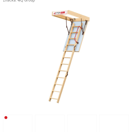
Značka:
4iQ Group