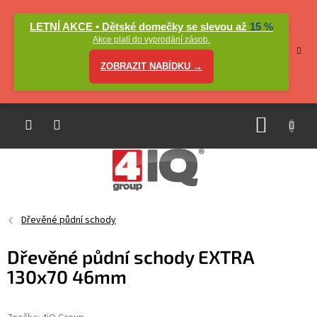
Přejít
na
LETNÍ AKCE • Dětské domečky se slevou až
15 %
obsah
Akce platí do vyprodání zásob.
ZOBRAZIT NABÍDKU →
NÁKUP
KOŠÍK
Dřevěné půdní schody
Dřevěné půdní schody EXTRA
130x70 46mm