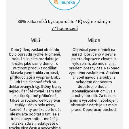
Průměrné
hodnocení
88
% zákazníků by doporučilo 4IQ svým známým
obchodu
77 hodnocení
je
4,4
z
MiLi
Milda
5
Hodnocení obchodu je 3 z 5 hvězdiček.
Hodnocení obchodu j
hvězdiček.
Dobrý den, zaslání obchodu
Objednal jsem domek na
bylo opravdu rychlé. Nicméně,
naradi. Doručeno v pevne
bohužel kvalita produktu je
palete dopravce chvatal s
trošku jako samo domo... s
vylozenim, ale neoznamil
nutností produkt dodělat.
predem presny cas. Nakonec
Musela jsem truhlu zbrousit,
vyreseno zaskokem. V baleni
přitlouct latě a vyspravit, aby
chybel navod a srouby, s
udržela alespoň těch 50
ochodem dohodnuto
deklarovaných kg. Stěny truhly
dodatecne dodani.
nejsou řiznůté rovně, sem tam
Komunikace OK omluva a
je laťka špatně přitlučená,
srouby dorazili. Za tu cenu
takže to rozhodí celkový tvar
jsem s vyrobkem spokojen,
truhly. Dřevo bylo místy
obrousit a natrit je uz moje
šedivé. Za ty peníze se to dá,
prace. Doporucuji obchod.
ale musíte počítat s tím, že si
truhlu dovyrobíte... možná je
otázka zda si nedat ještě o
trochu více času a nevyrobit si