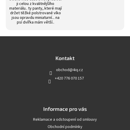
ji celou z kvalitnějšího
materiálu.. ty panty, které mají
držet těžké polstrované víko
jsou opravdu miniaturní... na
psí dvířka mám větší..
Z
á
p
a
Kontakt
t
obchod
@
4iq.cz
í
+420 776 070 157
Informace pro vás
Reklamace a odstoupení od smlouvy
Obchodní podmínky