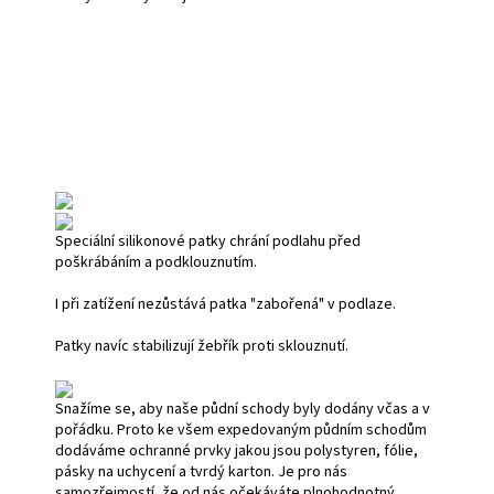
Speciální silikonové patky chrání podlahu před
poškrábáním a podklouznutím.
I při zatížení nezůstává patka "zabořená" v podlaze.
Patky navíc stabilizují žebřík proti sklouznutí.
Snažíme se, aby naše půdní schody byly dodány včas a v
pořádku. Proto ke všem expedovaným půdním schodům
dodáváme ochranné prvky jakou jsou polystyren, fólie,
pásky na uchycení a tvrdý karton. Je pro nás
samozřejmostí, že od nás očekáváte plnohodnotný