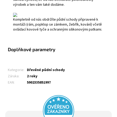
výrobek a ten vám také dodáme.
Kompletně od nás obdržíte půdní schody připravené k
montáži (rám, popklop se zámkem, žebřík, kování) včetě
ovládací kovové tyče a ochrannými silikonovými patkami.
Doplňkové parametry
Kategorie
:
Dřevěné půdní schody
Záruka
:
2 roky
EAN
:
5902335851997