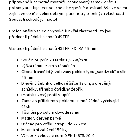
připravené k samotné montáži. Zabudovaný zámek v rámu
potom garantuje jednoduché a bezpečné otevírání. Vše ve velmi
zajímavé ceně s velmi dobrými parametry tepelných vlastností.
Součástí schodů je madlo!!
Profesionální vzhled a vysoké funkční vlastnosti - to jsou
předností půdních schodů 4STEP.
Vlastnosti půdních schodů 4STEP: EXTRA 46 mm
Součinitel průniku tepla: 0,86 W/m2K
Výška rámu 16 cm s těsněním
Oboustranně bílý izolovaný poklop typu „sandwich“ o síle
46 mm
Dřevěný žebřík o celkové šířce 37 cm, s dřevěnými
schůdky, tří nebo čtyřdílný žebřík
Protiskluzový profil stupňů
Zámek s přítlakem v poklopu - nemá žádné vyčnívající
části
Těsnění po celém obvodu rámu
Madlo v červen barvě
Určeno pro výšku stropu do 275 cm
Maximální zatížení 150 kg
Výrobek vyhovuje normě EN 14975: 2010