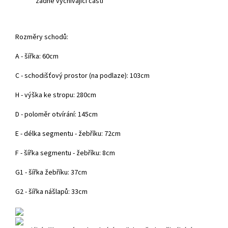
žádné vyčnívající části
Rozměry schodů:
A - šířka: 60cm
C - schodišťový prostor (na podlaze): 103cm
H - výška ke stropu: 280cm
D - poloměr otvírání: 145cm
E - délka segmentu - žebříku: 72cm
F - šířka segmentu - žebříku: 8cm
G1 - šířka žebříku: 37cm
G2 - šířka nášlapů: 33cm