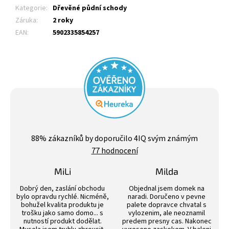
Kategorie
:
Dřevěné půdní schody
Záruka
:
2 roky
EAN
:
5902335854257
Průměrné
hodnocení
88
% zákazníků by doporučilo 4IQ svým známým
obchodu
77 hodnocení
je
4,4
z
MiLi
Milda
5
Hodnocení obchodu je 3 z 5 hvězdiček.
Hodnocení obchodu j
hvězdiček.
Dobrý den, zaslání obchodu
Objednal jsem domek na
bylo opravdu rychlé. Nicméně,
naradi. Doručeno v pevne
bohužel kvalita produktu je
palete dopravce chvatal s
trošku jako samo domo... s
vylozenim, ale neoznamil
nutností produkt dodělat.
predem presny cas. Nakonec