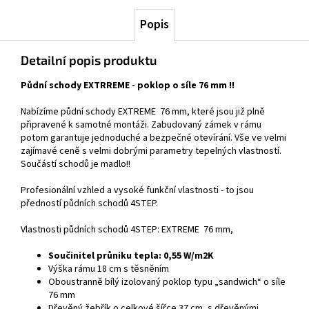
Popis
Detailní popis produktu
Půdní schody EXTRREME - poklop o síle 76 mm !!
Nabízíme půdní schody EXTREME 76 mm, které jsou již plně
připravené k samotné montáži. Zabudovaný zámek v rámu
potom garantuje jednoduché a bezpečné otevírání. Vše ve velmi
zajímavé ceně s velmi dobrými parametry tepelných vlastností.
Součástí schodů je madlo!!
Profesionální vzhled a vysoké funkční vlastnosti - to jsou
předností půdních schodů 4STEP.
Vlastnosti půdních schodů 4STEP: EXTREME 76 mm,
Součinitel průniku tepla: 0,55 W/m2K
Výška rámu 18 cm s těsněním
Oboustranně bílý izolovaný poklop typu „sandwich“ o síle
76 mm
Dřevěný žebřík o celkové šířce 37 cm, s dřevěnými