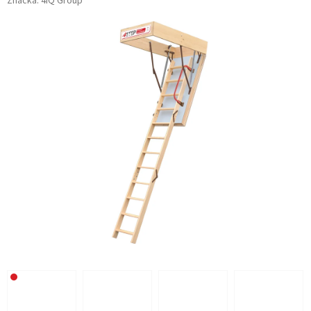
Značka:
4iQ Group