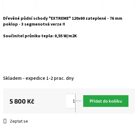
Dřevěné půdní schody "EXTREME" 120x60 zateplené - 76 mm
poklop - 3 segmenotvá verze !!
Součinitel průniku tepla: 0,55 W/m2K
Skladem - expedice 1-2 prac. dny
5 800 Kč
Přidat do košíku
Měrná
cena:
Zeptat se