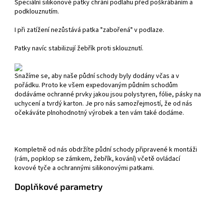
Speciální silikonové patky chrání podlahu před poškrábáním a
podklouznutím.
I při zatížení nezůstává patka "zabořená" v podlaze.
Patky navíc stabilizují žebřík proti sklouznutí.
Snažíme se, aby naše půdní schody byly dodány včas a v
pořádku. Proto ke všem expedovaným půdním schodům
dodáváme ochranné prvky jakou jsou polystyren, fólie, pásky na
uchycení a tvrdý karton. Je pro nás samozřejmostí, že od nás
očekáváte plnohodnotný výrobek a ten vám také dodáme.
Kompletně od nás obdržíte půdní schody připravené k montáži
(rám, popklop se zámkem, žebřík, kování) včetě ovládací
kovové tyče a ochrannými silikonovými patkami.
Doplňkové parametry