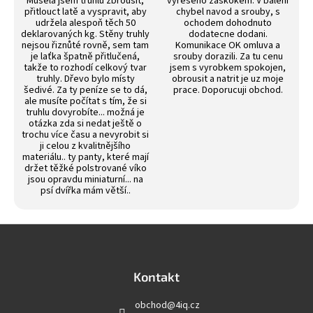
Musela jsem truhlu zbrousit,
vyreseno zaskokem. V baleni
přitlouct latě a vyspravit, aby
chybel navod a srouby, s
udržela alespoň těch 50
ochodem dohodnuto
deklarovaných kg. Stěny truhly
dodatecne dodani.
nejsou řiznůté rovně, sem tam
Komunikace OK omluva a
je laťka špatně přitlučená,
srouby dorazili. Za tu cenu
takže to rozhodí celkový tvar
jsem s vyrobkem spokojen,
truhly. Dřevo bylo místy
obrousit a natrit je uz moje
šedivé. Za ty peníze se to dá,
prace. Doporucuji obchod.
ale musíte počítat s tím, že si
truhlu dovyrobíte... možná je
otázka zda si nedat ještě o
trochu více času a nevyrobit si
ji celou z kvalitnějšího
materiálu.. ty panty, které mají
držet těžké polstrované víko
jsou opravdu miniaturní... na
psí dvířka mám větší..
Z
á
p
a
Kontakt
t
obchod
@
4iq.cz
í