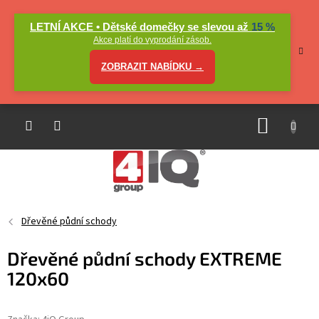
Přejít
na
LETNÍ AKCE • Dětské domečky se slevou až
15 %
obsah
Akce platí do vyprodání zásob.
ZOBRAZIT NABÍDKU →
NÁKUP
KOŠÍK
Dřevěné půdní schody
Dřevěné půdní schody EXTREME
120x60