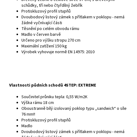
schůdky, tří nebo čtyřdílný žebřík
Protiskluzový profil stupňů
Dvoubodový listový zámek s přítlakem v poklopu - nemá
žádné vyčnívající části
Těsnění po celém obvodu rámu
Madlo v červen barvě
Určeno pro výšku stropu 270 cm
Maximální zatížení 150 kg
Výrobek vyhovuje normě EN 14975: 2010
Vlastnosti půdních schodů 4STEP: EXTREME
Součinitel průniku tepla: 0,55 W/m2K
Výška rámu 18 cm
Oboustranně bílý izolovaný poklop typu „sandwich“ o síle
76 mm!!
Protiskluzový profil stupňů
Madlo
Dvoubodový listový zámek s přítlakem v poklopu - nemá