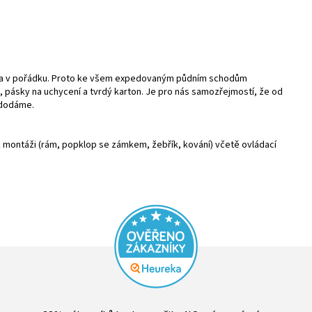
s a v pořádku. Proto ke všem expedovaným půdním schodům
, pásky na uchycení a tvrdý karton. Je pro nás samozřejmostí, že od
 dodáme.
 montáži (rám, popklop se zámkem, žebřík, kování) včetě ovládací
Průměrné
hodnocení