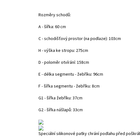
Rozměry schodů:
A - šířka: 60 cm
C - schodišťový prostor (na podlaze): 103cm
H - výška ke stropu: 275cm
D - poloměr otvírání: 158cm
E - délka segmentu - žebříku: 96cm
F - šířka segmentu - žebříku: 8cm
G1 - šířka žebříku: 37cm
G2 - šířka nášlapů: 33cm
Speciální silikonové patky chrání podlahu před poškr