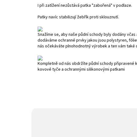
I při zatížení nezůstává patka "zabořená" v podlaze.
Patky navíc stabilizují žebřík proti sklouznutí.
Snažíme se, aby naše půdní schody byly dodány vča
dodáváme ochranné prvky jakou jsou polystyren, fólie
nás očekáváte plnohodnotný výrobek a ten vám také
Kompletně od nás obdržíte půdní schody připravené k
kovové tyče a ochrannými silikonovými patkami