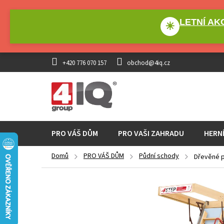
Přejít
na
LETNÍ AKC
obsah
☀
+420 776 070 157
obchod@4iq.cz
PRO VÁŠ DŮM
PRO VAŠI ZAHRADU
HERN
Domů
PRO VÁŠ DŮM
Půdní schody
Dřevěné 