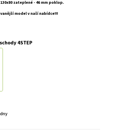
130x80 zateplené - 46 mm poklop.
anější model v naší nabídce!!!
 schody 4STEP
 dny