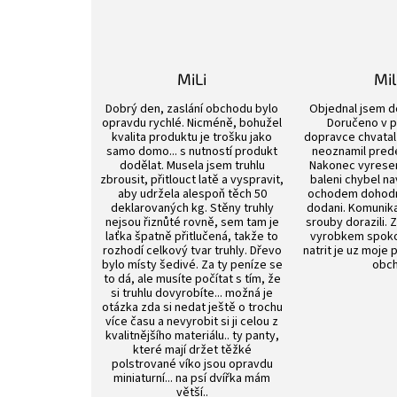
MiLi
Mi
Hodnocení obchodu je 3 z 5 hvězdiček.
Dobrý den, zaslání obchodu bylo
Objednal jsem d
opravdu rychlé. Nicméně, bohužel
Doručeno v p
kvalita produktu je trošku jako
dopravce chvatal 
samo domo... s nutností produkt
neoznamil pred
dodělat. Musela jsem truhlu
Nakonec vyrese
zbrousit, přitlouct latě a vyspravit,
baleni chybel na
aby udržela alespoň těch 50
ochodem dohod
deklarovaných kg. Stěny truhly
dodani. Komunik
nejsou řiznůté rovně, sem tam je
srouby dorazili. 
laťka špatně přitlučená, takže to
vyrobkem spokoj
rozhodí celkový tvar truhly. Dřevo
natrit je uz moje 
bylo místy šedivé. Za ty peníze se
obch
to dá, ale musíte počítat s tím, že
si truhlu dovyrobíte... možná je
otázka zda si nedat ještě o trochu
více času a nevyrobit si ji celou z
kvalitnějšího materiálu.. ty panty,
které mají držet těžké
polstrované víko jsou opravdu
miniaturní... na psí dvířka mám
větší..