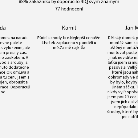
88
% zákazníků by doporučilo 4IQ svým známým
obchodu
77 hodnocení
je
4,4
z
5
lda
Kamil
Jan 
hvězdiček.
Hodnocení obchodu je 5 z 5 hvězdiček.
Hodnocení obchodu je 5 z 5 hvězdiče
omek na naradi.
Půdní schody fire.Nejlepší cena!Ve
Dětský domek p
evne palete
čtvrtek zaplaceno v pondělí u
montáž sám za 
s vylozenim, ale
mě.Za mě cajk 👍
tištěný montážn
em presny cas.
montovat podle
no zaskokem. V
jinak nevidíte m
vod a srouby, s
laťku jsem si mu
nuto dodatecne
pasovala. Velký
ace OK omluva a
které jsou n
Za tu cenu jsem s
dohromady ve dv
en, obrousit a
by bylo, kdyby
prace. Doporucuji
jiném sáčku.
od.
nikdy vyjít sprá
jsem použít cca 
jsem jich dal v
nepřipadalo
šrouby, které by
jen natří