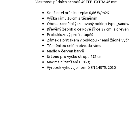
Vlastnosti půdních schodů 4STEP: EXTRA 46 mm
Součinitel průniku tepla: 0,86 W/m2K
Výška rámu 16 cm s těsněním
Oboustranně bílý izolovaný poklop typu „sandw
Dřevěný žebřík o celkové šířce 37 cm, s dřevěný
Protiskluzový profil stupňů
Zámek s přítlakem v poklopu - nemá žádné vyční
Těsnění po celém obvodu rámu
Madlo v červen barvě
Určeno pro výšku stropu 275 cm
Maximální zatížení 150 kg
Výrobek vyhovuje normě EN 14975: 2010