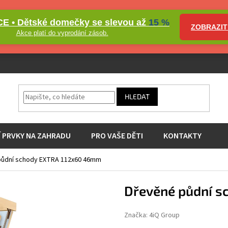
E • Dětské domečky se slevou až
15 %
ZOBRAZIT
Akce platí do vyprodání zásob.
HLEDAT
Í PRVKY NA ZAHRADU
PRO VAŠE DĚTI
KONTAKTY
půdní schody EXTRA 112x60 46mm
Dřevěné půdní 
Značka:
4iQ Group