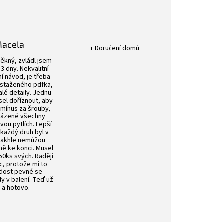
Hodnocení obchodu je 5 z 5 hvězdič
Macela
+ Doručení domů
k.
Hodnocení obchodu je 4 z 5 hvězdiček.
ěkný, zvládl jsem
3 dny. Nekvalitní
í návod, je třeba
 staženého pdfka,
alé detaily. Jednu
sel doříznout, aby
 mínus za šrouby,
aházené všechny
ou pytlích. Lepší
 každý druh byl v
 Takhle nemůžou
vně ke konci. Musel
50ks svých. Raději
íc, protože mi to
 dost pevné se
ly v balení. Teď už
t a hotovo.