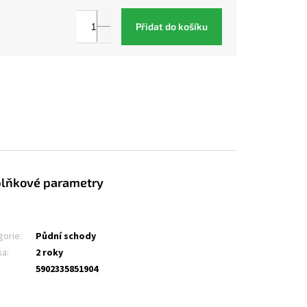
Přidat do košíku
lňkové parametry
gorie
:
Půdní schody
ka
:
2 roky
5902335851904