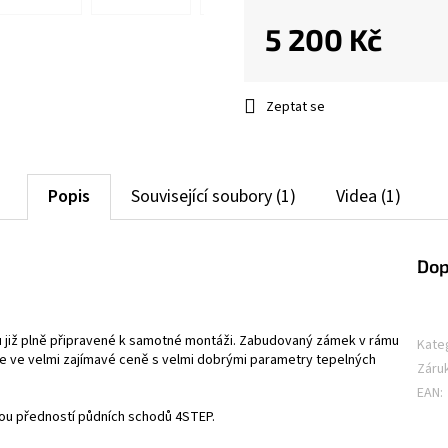
5 200 Kč
Měrná
cena:
Zeptat se
Popis
Související soubory (1)
Videa (1)
Dop
 již plně připravené k samotné montáži. Zabudovaný zámek v rámu
Kate
e ve velmi zajímavé ceně s velmi dobrými parametry tepelných
Záru
EAN
:
jsou předností půdních schodů 4STEP.