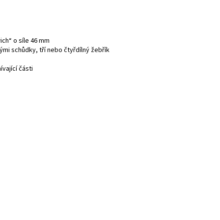
ich“ o síle 46 mm
mi schůdky, tří nebo čtyřdílný žebřík
vající části