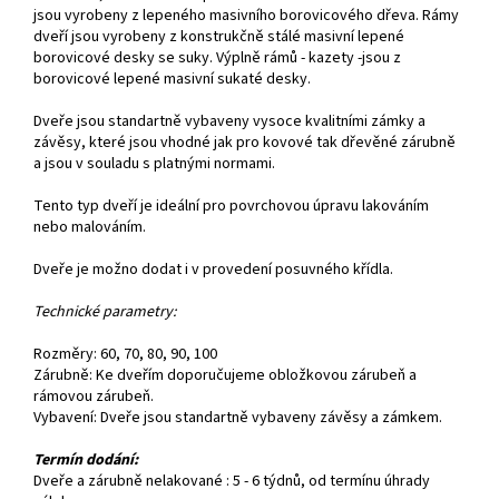
jsou vyrobeny z lepeného masivního borovicového dřeva. Rámy
dveří jsou vyrobeny z konstrukčně stálé masivní lepené
borovicové desky se suky. Výplně rámů - kazety -jsou z
borovicové lepené masivní sukaté desky.
Dveře jsou standartně vybaveny vysoce kvalitními zámky a
závěsy, které jsou vhodné jak pro kovové tak dřevěné zárubně
a jsou v souladu s platnými normami.
Tento typ dveří je ideální pro povrchovou úpravu lakováním
nebo malováním.
Dveře je možno dodat i v provedení posuvného křídla.
Technické parametry:
Rozměry: 60, 70, 80, 90, 100
Zárubně: Ke dveřím doporučujeme obložkovou zárubeň a
rámovou zárubeň.
Vybavení: Dveře jsou standartně vybaveny závěsy a zámkem.
Termín dodání:
Dveře a zárubně nelakované : 5 - 6 týdnů, od termínu úhrady