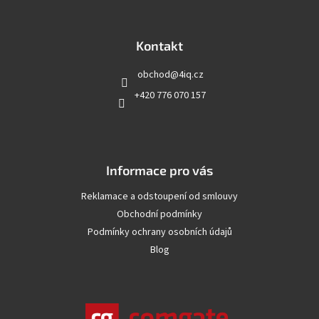
á
p
a
Kontakt
t
obchod
@
4iq.cz
í
+420 776 070 157
Informace pro vás
Reklamace a odstoupení od smlouvy
Obchodní podmínky
Podmínky ochrany osobních údajů
Blog