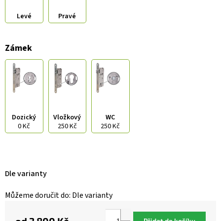
Levé
Pravé
Zámek
Dozický
Vložkový
WC
0 Kč
250 Kč
250 Kč
Dle varianty
Můžeme doručit do:
Dle varianty
Přidat do košíku