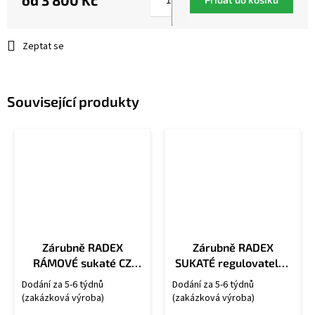
od
3 800 Kč
Měrná
cena:
Zeptat se
Související produkty
Zárubně RADEX
Zárubně RADEX
RÁMOVÉ sukaté CZ
SUKATÉ regulovatelné
OS/U
CZ OSU/R
Dodání za 5-6 týdnů
Dodání za 5-6 týdnů
(zakázková výroba)
(zakázková výroba)