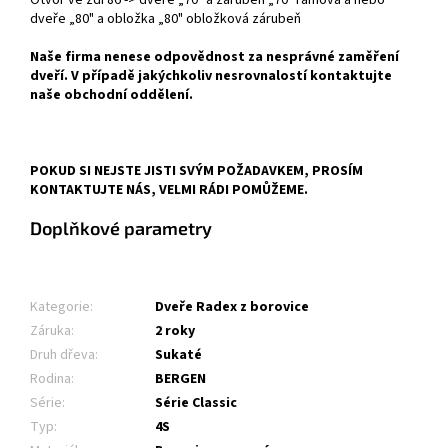
Otvor ve zdi 86 -> dveře „70" a zárubeň „70" rámová a nebo
dveře „80" a obložka „80" obložková zárubeň
Naše firma nenese odpovědnost za nesprávné zaměření
dveří. V případě jakýchkoliv nesrovnalostí kontaktujte
naše obchodní oddělení.
POKUD SI NEJSTE JISTI SVÝM POŽADAVKEM, PROSÍM
KONTAKTUJTE NÁS, VELMI RÁDI POMŮŽEME.
Doplňkové parametry
Kategorie
:
Dveře Radex z borovice
Záruka
:
2 roky
Druh dřeva
:
Sukaté
Rodina
:
BERGEN
Série
:
Série Classic
Typ
:
4S