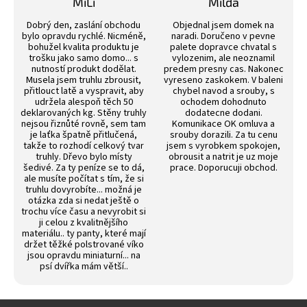
MiLi
Milda
5
Hodnocení obchodu je 3 z 5 hvězdiček.
Hodnocení obchodu j
hvězdiček.
Dobrý den, zaslání obchodu
Objednal jsem domek na
bylo opravdu rychlé. Nicméně,
naradi. Doručeno v pevne
bohužel kvalita produktu je
palete dopravce chvatal s
trošku jako samo domo... s
vylozenim, ale neoznamil
nutností produkt dodělat.
predem presny cas. Nakonec
Musela jsem truhlu zbrousit,
vyreseno zaskokem. V baleni
přitlouct latě a vyspravit, aby
chybel navod a srouby, s
udržela alespoň těch 50
ochodem dohodnuto
deklarovaných kg. Stěny truhly
dodatecne dodani.
nejsou řiznůté rovně, sem tam
Komunikace OK omluva a
je laťka špatně přitlučená,
srouby dorazili. Za tu cenu
takže to rozhodí celkový tvar
jsem s vyrobkem spokojen,
truhly. Dřevo bylo místy
obrousit a natrit je uz moje
šedivé. Za ty peníze se to dá,
prace. Doporucuji obchod.
ale musíte počítat s tím, že si
truhlu dovyrobíte... možná je
otázka zda si nedat ještě o
trochu více času a nevyrobit si
ji celou z kvalitnějšího
materiálu.. ty panty, které mají
držet těžké polstrované víko
jsou opravdu miniaturní... na
psí dvířka mám větší..
Z