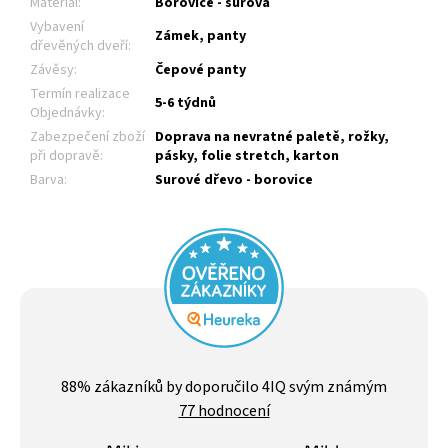
Materiál
:
Borovice - surová
Vybavení
Zámek, panty
dřevěných dveří
:
Závěsy
:
Čepové panty
Termín realizace
5-6 týdnů
Objednávky
:
Zabezpečení zboží
Doprava na nevratné paletě, rožky,
při dopravě
:
pásky, folie stretch, karton
Barva
:
Surové dřevo - borovice
Průměrné
hodnocení
88
% zákazníků by doporučilo 4IQ svým známým
obchodu
77 hodnocení
je
4,4
z