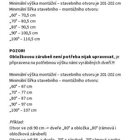
Minimální výška montážní – stavebního otvoru je 201-202 cm
Minimální šířka stavebního – montážního otvoru:
„60" – 70,5 cm
„70" – 80,5 cm
„80" – 90,5 cm
„90" – 100,5 cm
„100" – 110,5 cm
POZOR!
Obložkovou zárubeň není potřeba nijak upravovat
, je
připravena na potřebnou výšku námi vyráběných dveří.!!!
Minimální výška montážní – stavebního otvoru je 201-202 cm
Minimální šířka stavebního – montážního otvoru:
„60" – 67 cm
„70" – 77 cm
„80" – 87 cm
„90" – 97 cm
„100" – 107 cm
Příklad:
Otvor ve zdi 90 cm -> dveře „80" a obložka „80" (rámová i
obložková zárubeň)