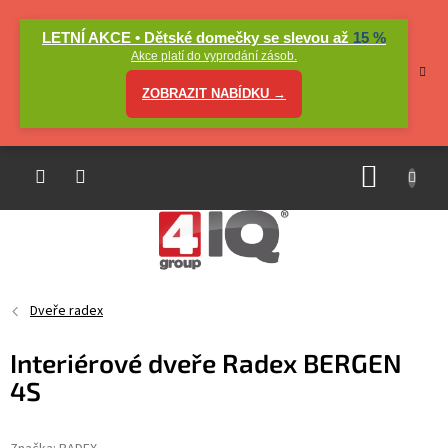
Přejít
na
LETNÍ AKCE • Dětské domečky se slevou až
15 %
obsah
Akce platí do vyprodání zásob.
ZOBRAZIT NABÍDKU →
NÁKUP
KOŠÍK
Dveře radex
Interiérové dveře Radex BERGEN
4S