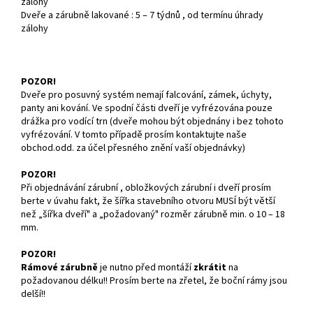
zálohy
Dveře a zárubně lakované : 5 – 7 týdnů , od termínu úhrady
zálohy
POZOR!
Dveře pro posuvný systém nemají falcování, zámek, úchyty,
panty ani kování. Ve spodní části dveří je vyfrézována pouze
drážka pro vodící trn (dveře mohou být objednány i bez tohoto
vyfrézování. V tomto případě prosím kontaktujte naše
obchod.odd. za účel přesného znění vaší objednávky)
POZOR!
Při objednávání zárubní , obložkových zárubní i dveří prosím
berte v úvahu fakt, že šířka stavebního otvoru MUSÍ být větší
než „šířka dveří" a „požadovaný" rozměr zárubně min. o 10 – 18
mm.
POZOR!
Rámové zárubně
je nutno před montáží
zkrátit
na
požadovanou délku!! Prosím berte na zřetel, že boční rámy jsou
delší!!