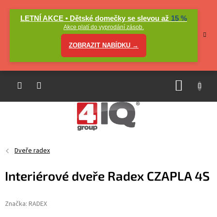
Přejít
na
LETNÍ AKCE • Dětské domečky se slevou až
15 %
obsah
Akce platí do vyprodání zásob.
ZOBRAZIT NABÍDKU →
NÁKUP
KOŠÍK
Dveře radex
Interiérové dveře Radex CZAPLA 4S
Značka:
RADEX