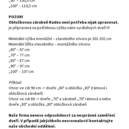
„90" – 100,5 cm
„100" – 110,5 cm
POZOR!
Obložkovou zárubeň Radex není potřeba nijak upravovat
,
je připravena na potřebnou výšku námi vyráběných dveří.!!!
Minimální výška montážní – stavebního otvoru je 201-202 cm
Minimální šířka stavebního – montážního otvoru:
„60" – 67 cm
„70" – 77 cm
„80" – 87 cm
„90" – 97 cm
„100" – 107 cm
Příklad:
Otvor ve zdi 90 cm -> dveře „80" a obložka „80" (rámová i
obložková zárubeň)
Otvor ve zdi 86 -> dveře „70" a zárubeň „70" rámová a nebo
dveře „80" a obložka „80" obložková zárubeň
Naše firma nenese odpovědnost za nesprávné zaměření
dveří. V případě jakýchkoliv nesrovnalostí kontaktujte
naše obchodní oddělení.