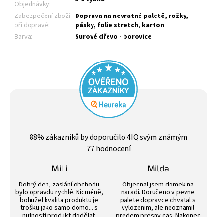
Objednávky
:
Zabezpečení zboží
Doprava na nevratné paletě, rožky,
při dopravě
:
pásky, folie stretch, karton
Barva
:
Surové dřevo - borovice
Průměrné
hodnocení
88
% zákazníků by doporučilo 4IQ svým známým
obchodu
77 hodnocení
je
4,4
z
MiLi
Milda
5
Hodnocení obchodu je 3 z 5 hvězdiček.
Hodnocení obchodu j
hvězdiček.
Dobrý den, zaslání obchodu
Objednal jsem domek na
bylo opravdu rychlé. Nicméně,
naradi. Doručeno v pevne
bohužel kvalita produktu je
palete dopravce chvatal s
trošku jako samo domo... s
vylozenim, ale neoznamil
nutností produkt dodělat.
predem presny cas. Nakonec