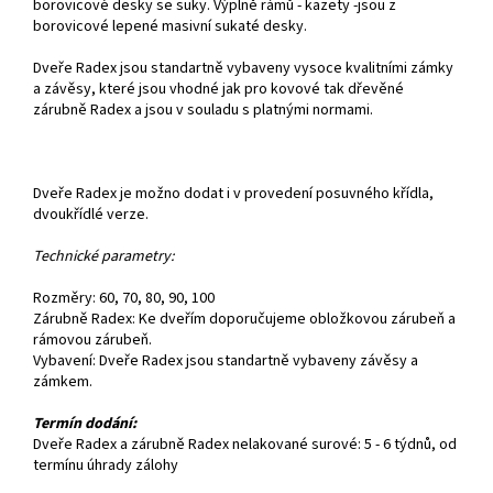
borovicové desky se suky. Výplně rámů - kazety -jsou z
borovicové lepené masivní sukaté desky.
Dveře Radex jsou standartně vybaveny vysoce kvalitními zámky
a závěsy, které jsou vhodné jak pro kovové tak dřevěné
zárubně Radex a jsou v souladu s platnými normami.
Dveře Radex je možno dodat i v provedení posuvného křídla,
dvoukřídlé verze.
Technické parametry:
Rozměry: 60, 70, 80, 90, 100
Zárubně Radex: Ke dveřím doporučujeme obložkovou zárubeň a
rámovou zárubeň.
Vybavení: Dveře Radex jsou standartně vybaveny závěsy a
zámkem.
Termín dodání:
Dveře Radex a zárubně Radex nelakované surové: 5 - 6 týdnů, od
termínu úhrady zálohy