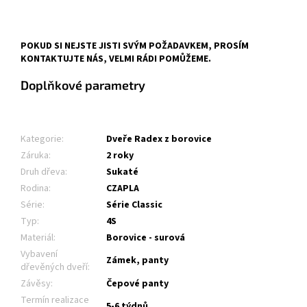
POKUD SI NEJSTE JISTI SVÝM POŽADAVKEM, PROSÍM
KONTAKTUJTE NÁS, VELMI RÁDI POMŮŽEME.
Doplňkové parametry
Kategorie
:
Dveře Radex z borovice
Záruka
:
2 roky
Druh dřeva
:
Sukaté
Rodina
:
CZAPLA
Série
:
Série Classic
Typ
:
4S
Materiál
:
Borovice - surová
Vybavení
Zámek, panty
dřevěných dveří
:
Závěsy
:
Čepové panty
Termín realizace
5-6 týdnů