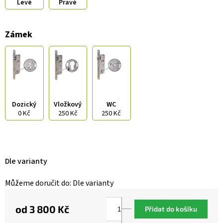
Levé
Pravé
Zámek
Dozický
Vložkový
WC
0 Kč
250 Kč
250 Kč
Dle varianty
Můžeme doručit do:
Dle varianty
od
3 800 Kč
Přidat do košíku
Měrná