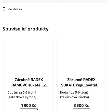
cena:
Zeptat se
Související produkty
Zárubně RADEX
Zárubně RADEX
RÁMOVÉ sukaté CZ
SUKATÉ regulovatelné
OS/U
CZ OSU/R
Dodání za 5-6 týdnů
Dodání za 5-6 týdnů
(zakázková výroba)
(zakázková výroba)
1 900 Kč
3 500 Kč