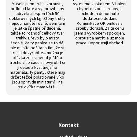
Musela jsem truhlu zbrousit,
vyreseno zaskokem. V baleni
přitlouct latě a vyspravit, aby
chybel navod a srouby, s
udržela alespoň těch 50
ochodem dohodnuto
deklarovaných kg. Stěny truhly
dodatecne dodani.
nejsou řiznůté rovně, sem tam
Komunikace OK omluva a
je laťka špatně přitlučená,
srouby dorazili. Za tu cenu
takže to rozhodí celkový tvar
jsem s vyrobkem spokojen,
truhly. Dřevo bylo místy
obrousit a natrit je uz moje
šedivé. Za ty peníze se to dá,
prace. Doporucuji obchod.
ale musíte počítat s tím, že si
truhlu dovyrobíte... možná je
otázka zda si nedat ještě o
trochu více času a nevyrobit si
ji celou z kvalitnějšího
materiálu.. ty panty, které mají
držet těžké polstrované víko
jsou opravdu miniaturní... na
psí dvířka mám větší..
Z
á
p
a
Kontakt
t