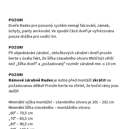
POZOR!
Dveře Radex pro posuvný systém nemají falcování, zámek,
úchyty, panty ani kování. Ve spodní části dveří je vyfrézována
pouze drážka pro vodící trn.
POZOR!
Při objednávání zárubní , obložkových zárubní i dveří prosím
berte v úvahu fakt, že šířka stavebního otvoru MUSÍ být větší
než „šířka dveří" a „požadovaný" rozměr zárubně min. o 10 cm
POZOR!
Rámové zárubně Radex
je nutno před montáží
zkrátit
na
požadovanou délku!! Prosím berte na zřetel, že boční rámy jsou
delší!!
Minimální výška montážní – stavebního otvoru je 201 – 202 cm
Minimální šířka stavebního – montážního otvoru:
„60" – 70,5 cm
„70" – 80,5 cm
„80" – 90,5 cm