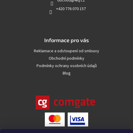
obchod
@
4iq.cz
í
+420 776 070 157
Informace pro vás
Reklamace a odstoupení od smlouvy
Obchodní podmínky
Podmínky ochrany osobních údajů
Blog