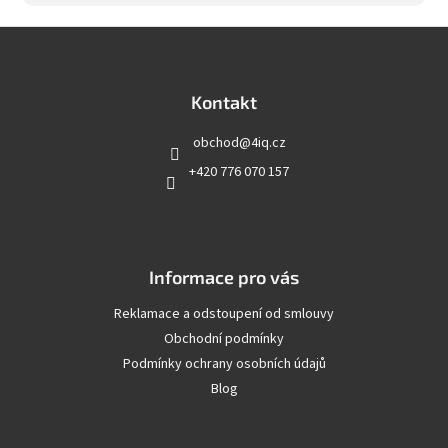
Z
á
p
a
Kontakt
t
obchod
@
4iq.cz
í
+420 776 070 157
Informace pro vás
Reklamace a odstoupení od smlouvy
Obchodní podmínky
Podmínky ochrany osobních údajů
Blog