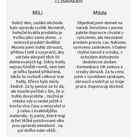
77 hodnocení
je
4,4
z
MiLi
Milda
5
Hodnocení obchodu je 3 z 5 hvězdiček.
Hodnocení obchodu j
hvězdiček.
Dobrý den, zaslání obchodu
Objednal jsem domek na
bylo opravdu rychlé. Nicméně,
naradi. Doručeno v pevne
bohužel kvalita produktu je
palete dopravce chvatal s
trošku jako samo domo... s
vylozenim, ale neoznamil
nutností produkt dodělat.
predem presny cas. Nakonec
Musela jsem truhlu zbrousit,
vyreseno zaskokem. V baleni
přitlouct latě a vyspravit, aby
chybel navod a srouby, s
udržela alespoň těch 50
ochodem dohodnuto
deklarovaných kg. Stěny truhly
dodatecne dodani.
nejsou řiznůté rovně, sem tam
Komunikace OK omluva a
je laťka špatně přitlučená,
srouby dorazili. Za tu cenu
takže to rozhodí celkový tvar
jsem s vyrobkem spokojen,
truhly. Dřevo bylo místy
obrousit a natrit je uz moje
šedivé. Za ty peníze se to dá,
prace. Doporucuji obchod.
ale musíte počítat s tím, že si
truhlu dovyrobíte... možná je
otázka zda si nedat ještě o
trochu více času a nevyrobit si
ji celou z kvalitnějšího
materiálu.. ty panty, které mají
držet těžké polstrované víko
jsou opravdu miniaturní... na
psí dvířka mám větší..