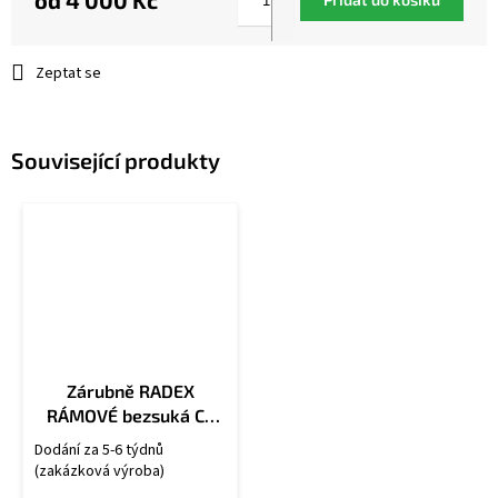
od
4 000 Kč
Měrná
cena:
Zeptat se
Související produkty
Zárubně RADEX
RÁMOVÉ bezsuká CZ
OB/U
Dodání za 5-6 týdnů
(zakázková výroba)