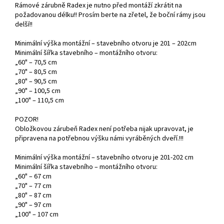
Rámové zárubně Radex je nutno před montáží zkrátit na
požadovanou délku!! Prosím berte na zřetel, že boční rámy jsou
delší!!
Minimální výška montážní – stavebního otvoru je 201 – 202cm
Minimální šířka stavebního – montážního otvoru:
„60" – 70,5 cm
„70" – 80,5 cm
„80" – 90,5 cm
„90" – 100,5 cm
„100" – 110,5 cm
POZOR!
Obložkovou zárubeň Radex není potřeba nijak upravovat, je
připravena na potřebnou výšku námi vyráběných dveří.!!!
Minimální výška montážní – stavebního otvoru je 201-202 cm
Minimální šířka stavebního – montážního otvoru:
„60" – 67 cm
„70" – 77 cm
„80" – 87 cm
„90" – 97 cm
„100" – 107 cm