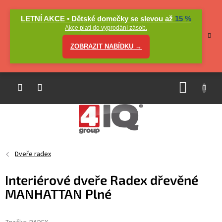
Přejít
na
LETNÍ AKCE • Dětské domečky se slevou až
15 %
obsah
Akce platí do vyprodání zásob.
ZOBRAZIT NABÍDKU →
NÁKUP
KOŠÍK
Dveře radex
Interiérové dveře Radex dřevěné
MANHATTAN Plné