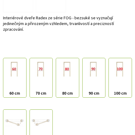
Interiérové dveře Radex ze série FOG - bezsuké se vyznačují
jedinečným a přirozeným vzhledem, trvanlivostí a precizností
zpracování.
60 cm
70 cm
80 cm
90 cm
100 cm