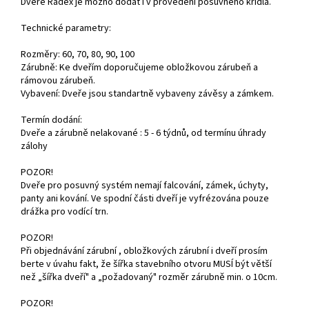
Dveře Radex je možno dodat i v provedení posuvného křídla.
Technické parametry:
Rozměry: 60, 70, 80, 90, 100
Zárubně: Ke dveřím doporučujeme obložkovou zárubeň a
rámovou zárubeň.
Vybavení: Dveře jsou standartně vybaveny závěsy a zámkem.
Termín dodání:
Dveře a zárubně nelakované : 5 - 6 týdnů, od termínu úhrady
zálohy
POZOR!
Dveře pro posuvný systém nemají falcování, zámek, úchyty,
panty ani kování. Ve spodní části dveří je vyfrézována pouze
drážka pro vodící trn.
POZOR!
Při objednávání zárubní , obložkových zárubní i dveří prosím
berte v úvahu fakt, že šířka stavebního otvoru MUSÍ být větší
než „šířka dveří" a „požadovaný" rozměr zárubně min. o 10cm.
POZOR!