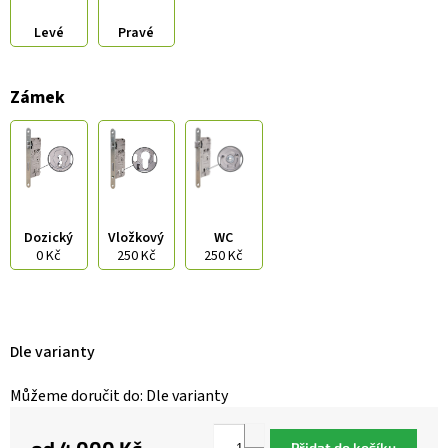
Levé
Pravé
Zámek
Dozický
Vložkový
WC
0 Kč
250 Kč
250 Kč
Dle varianty
Můžeme doručit do:
Dle varianty
Přidat do košíku