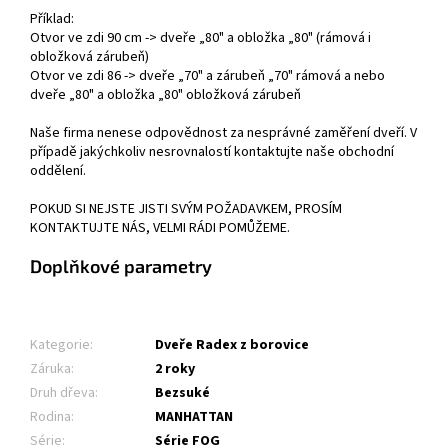
Příklad:
Otvor ve zdi 90 cm -> dveře „80" a obložka „80" (rámová i
obložková zárubeň)
Otvor ve zdi 86 -> dveře „70" a zárubeň „70" rámová a nebo
dveře „80" a obložka „80" obložková zárubeň
Naše firma nenese odpovědnost za nesprávné zaměření dveří. V
případě jakýchkoliv nesrovnalostí kontaktujte naše obchodní
oddělení.
POKUD SI NEJSTE JISTI SVÝM POŽADAVKEM, PROSÍM
KONTAKTUJTE NÁS, VELMI RÁDI POMŮŽEME.
Doplňkové parametry
Kategorie
:
Dveře Radex z borovice
Záruka
:
2 roky
Druh dřeva
:
Bezsuké
Rodina
:
MANHATTAN
Série
:
Série FOG