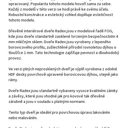
opracovaný. Popularita tohoto modelu hovoří sama za sebe.
Každý z modelů v této verzi se hodí právě ke svému účelu.
Robustní konstrukce a estetický vzhled doplňuje estetičnost
tohoto modelu.
Dřevěné interiérové dveře Radex jsou v modelové řadě FOG,
kde jsou dveře standartně zasklené tvrzeným bezpečnostním 4
mm mléčným sklem. Dveře Radex jsou vyrobeny z lepeného
borovicového profilu, zušlechtěné přírodní rovnoletou dýhou o
tloušťce 1 mm. Tato technologie zajišťuje pevnost a dlouhodobý
provoz.
Ve verzi plných neprosklených dveří je výplň vyrobena z odolné
HDF desky povrchově upravené borovicovou dýhou, stejně jako
rámy.
Dveře Radex jsou standartně vybaveny vysoce kvalitními zámky
a závěsy, které jsou vhodné jak pro kovové tak dřevěné
zárubně a jsou v souladu s platnými normami.
Tento typ dveří je ideální pro povrchovou úpravu lakováním
nebo malováním.