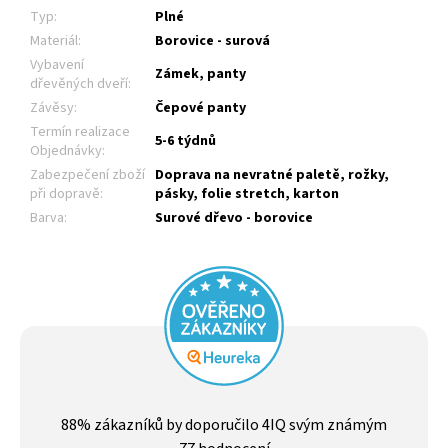
Typ
:
Plné
Materiál
:
Borovice - surová
Vybavení
Zámek, panty
dřevěných dveří
:
Závěsy
:
Čepové panty
Termín realizace
5-6 týdnů
Objednávky
:
Zabezpečení zboží
Doprava na nevratné paletě, rožky,
při dopravě
:
pásky, folie stretch, karton
Barva
:
Surové dřevo - borovice
Průměrné
hodnocení
88
% zákazníků by doporučilo 4IQ svým známým
obchodu