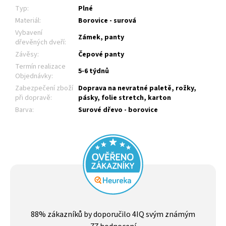
Typ
:
Plné
Materiál
:
Borovice - surová
Vybavení
Zámek, panty
dřevěných dveří
:
Závěsy
:
Čepové panty
Termín realizace
5-6 týdnů
Objednávky
:
Zabezpečení zboží
Doprava na nevratné paletě, rožky,
při dopravě
:
pásky, folie stretch, karton
Barva
:
Surové dřevo - borovice
Průměrné
hodnocení
88
% zákazníků by doporučilo 4IQ svým známým
obchodu