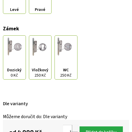
Levé
Pravé
Zámek
Dozický
Vložkový
WC
0 Kč
250 Kč
250 Kč
Dle varianty
Můžeme doručit do:
Dle varianty
Přidat do košíku