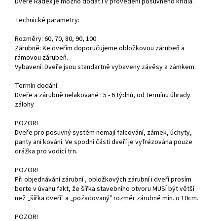
Dveře Radex je možno dodat i v provedení posuvného křídla.
Technické parametry:
Rozměry: 60, 70, 80, 90, 100
Zárubně: Ke dveřím doporučujeme obložkovou zárubeň a
rámovou zárubeň.
Vybavení: Dveře jsou standartně vybaveny závěsy a zámkem.
Termín dodání:
Dveře a zárubně nelakované : 5 - 6 týdnů, od termínu úhrady
zálohy
POZOR!
Dveře pro posuvný systém nemají falcování, zámek, úchyty,
panty ani kování. Ve spodní části dveří je vyfrézována pouze
drážka pro vodící trn.
POZOR!
Při objednávání zárubní , obložkových zárubní i dveří prosím
berte v úvahu fakt, že šířka stavebního otvoru MUSÍ být větší
než „šířka dveří" a „požadovaný" rozměr zárubně min. o 10cm.
POZOR!