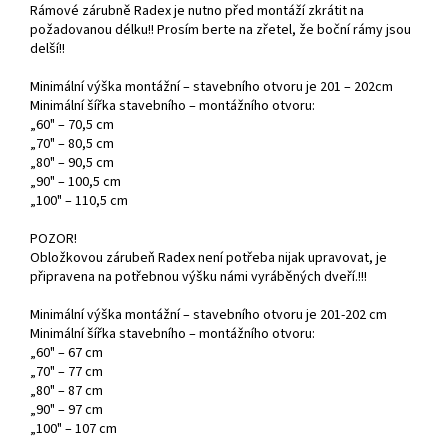
Rámové zárubně Radex je nutno před montáží zkrátit na
požadovanou délku!! Prosím berte na zřetel, že boční rámy jsou
delší!!
Minimální výška montážní – stavebního otvoru je 201 – 202cm
Minimální šířka stavebního – montážního otvoru:
„60" – 70,5 cm
„70" – 80,5 cm
„80" – 90,5 cm
„90" – 100,5 cm
„100" – 110,5 cm
POZOR!
Obložkovou zárubeň Radex není potřeba nijak upravovat, je
připravena na potřebnou výšku námi vyráběných dveří.!!!
Minimální výška montážní – stavebního otvoru je 201-202 cm
Minimální šířka stavebního – montážního otvoru:
„60" – 67 cm
„70" – 77 cm
„80" – 87 cm
„90" – 97 cm
„100" – 107 cm