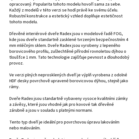
opracovaný. Popularita tohoto modelu hovoří sama za sebe.
Každý z modelů v této verzi se hodí právě ke svému účelu.
Robustní konstrukce a estetický vzhled doplňuje estetičnost
tohoto modelu.
Dřevěné interiérové dveře Radex jsou v modelové řadě FOG,
kde jsou dveře standartně zasklené tvrzeným bezpečnostním 4
mm mléčným sklem. Dveře Radex jsou vyrobeny z lepeného
borovicového profilu, zušlechtěné přírodní rovnoletou dýhou o
tloušťce 1 mm. Tato technologie zajišťuje pevnost a dlouhodobý
provoz.
Ve verzi plných neprosklených dveří je výplň vyrobena z odolné
HDF desky povrchově upravené borovicovou dýhou, stejně jako
rámy.
Dveře Radex jsou standartně vybaveny vysoce kvalitními zámky
a závěsy, které jsou vhodné jak pro kovové tak dřevěné
zárubně a jsou v souladu s platnými normami.
Tento typ dveří je ideální pro povrchovou úpravu lakováním
nebo malováním.