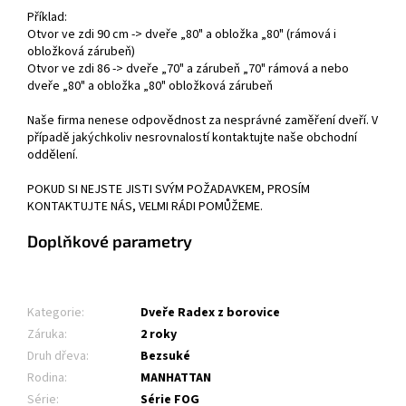
Příklad:
Otvor ve zdi 90 cm -> dveře „80" a obložka „80" (rámová i
obložková zárubeň)
Otvor ve zdi 86 -> dveře „70" a zárubeň „70" rámová a nebo
dveře „80" a obložka „80" obložková zárubeň
Naše firma nenese odpovědnost za nesprávné zaměření dveří. V
případě jakýchkoliv nesrovnalostí kontaktujte naše obchodní
oddělení.
POKUD SI NEJSTE JISTI SVÝM POŽADAVKEM, PROSÍM
KONTAKTUJTE NÁS, VELMI RÁDI POMŮŽEME.
Doplňkové parametry
Kategorie
:
Dveře Radex z borovice
Záruka
:
2 roky
Druh dřeva
:
Bezsuké
Rodina
:
MANHATTAN
Série
:
Série FOG