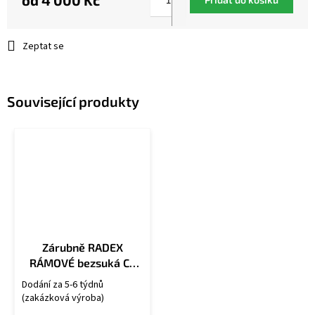
od
4 000 Kč
Měrná
cena:
Zeptat se
Související produkty
Zárubně RADEX
RÁMOVÉ bezsuká CZ
OB/U
Dodání za 5-6 týdnů
(zakázková výroba)