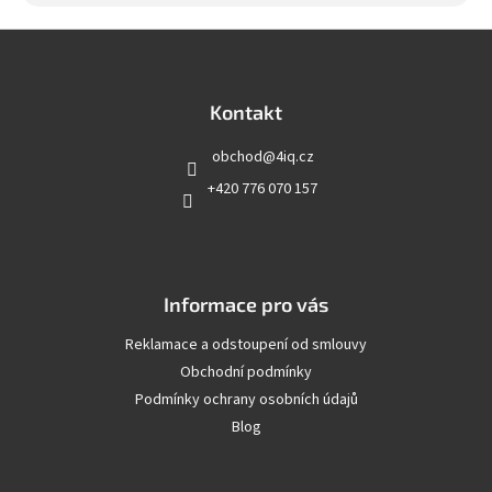
Z
á
p
a
Kontakt
t
obchod
@
4iq.cz
í
+420 776 070 157
Informace pro vás
Reklamace a odstoupení od smlouvy
Obchodní podmínky
Podmínky ochrany osobních údajů
Blog