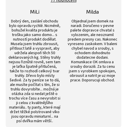
77 hodnocení
je
4,4
z
MiLi
Milda
5
Hodnocení obchodu je 3 z 5 hvězdiček.
Hodnocení obchodu j
hvězdiček.
Dobrý den, zaslání obchodu
Objednal jsem domek na
bylo opravdu rychlé. Nicméně,
naradi. Doručeno v pevne
bohužel kvalita produktu je
palete dopravce chvatal s
trošku jako samo domo... s
vylozenim, ale neoznamil
nutností produkt dodělat.
predem presny cas. Nakonec
Musela jsem truhlu zbrousit,
vyreseno zaskokem. V baleni
přitlouct latě a vyspravit, aby
chybel navod a srouby, s
udržela alespoň těch 50
ochodem dohodnuto
deklarovaných kg. Stěny truhly
dodatecne dodani.
nejsou řiznůté rovně, sem tam
Komunikace OK omluva a
je laťka špatně přitlučená,
srouby dorazili. Za tu cenu
takže to rozhodí celkový tvar
jsem s vyrobkem spokojen,
truhly. Dřevo bylo místy
obrousit a natrit je uz moje
šedivé. Za ty peníze se to dá,
prace. Doporucuji obchod.
ale musíte počítat s tím, že si
truhlu dovyrobíte... možná je
otázka zda si nedat ještě o
trochu více času a nevyrobit si
ji celou z kvalitnějšího
materiálu.. ty panty, které mají
držet těžké polstrované víko
jsou opravdu miniaturní... na
psí dvířka mám větší..