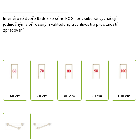
Interiérové dveře Radex ze série FOG - bezsuké se vyznačují
jedinečným a přirozeným vzhledem, trvanlivostí a precizností
zpracování.
60 cm
70 cm
80 cm
90 cm
100 cm