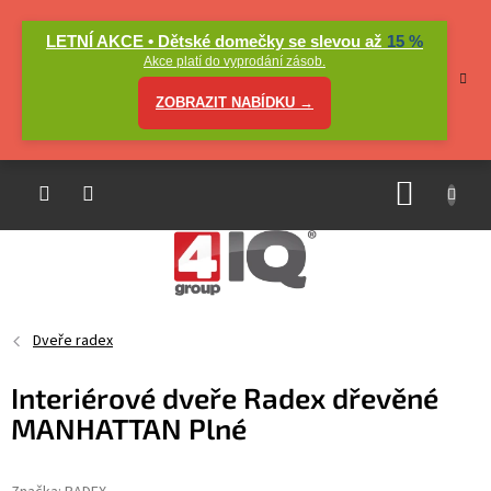
Přejít
na
LETNÍ AKCE • Dětské domečky se slevou až
15 %
obsah
Akce platí do vyprodání zásob.
ZOBRAZIT NABÍDKU →
NÁKUP
KOŠÍK
Dveře radex
Interiérové dveře Radex dřevěné
MANHATTAN Plné