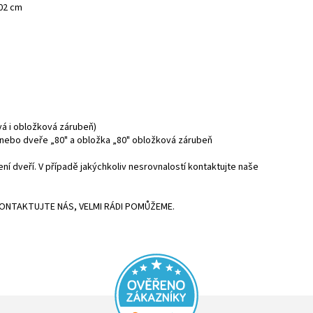
202 cm
vá i obložková zárubeň)
a nebo dveře „80" a obložka „80" obložková zárubeň
 dveří. V případě jakýchkoliv nesrovnalostí kontaktujte naše
KONTAKTUJTE NÁS, VELMI RÁDI POMŮŽEME.