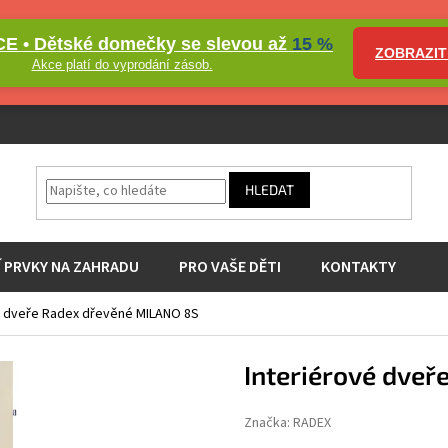
E • Dětské domečky se slevou až
15 %
ZOBRAZIT
Akce platí do vyprodání zásob.
HLEDAT
Í PRVKY NA ZAHRADU
PRO VAŠE DĚTI
KONTAKTY
é dveře Radex dřevěné MILANO 8S
Interiérové dve
Značka:
RADEX