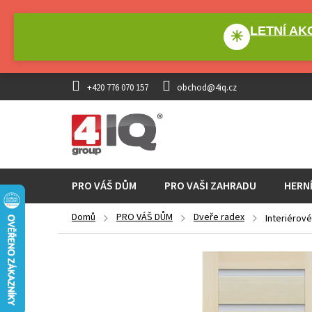
Přejít
na
LETNÍ AKC
obsah
☀
+420 776 070 157
obchod@4iq.cz
PRO VÁŠ DŮM
PRO VAŠI ZAHRADU
HERN
Domů
PRO VÁŠ DŮM
Dveře radex
Interiérov