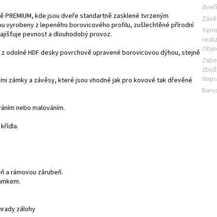
dveř
dě PREMIUM, kde jsou dveře standartně zasklené tvrzeným
Závě
 vyrobeny z lepeného borovicového profilu, zušlechtěné přírodní
Term
ajišťuje pevnost a dlouhodobý provoz.
reali
Obje
na z odolné HDF desky povrchově upravené borovicovou dýhou, stejně
Zabe
zboží
dopr
ími zámky a závěsy, které jsou vhodné jak pro kovové tak dřevěné
Barv
ováním nebo malováním.
křídla.
ň a rámovou zárubeň.
zámkem.
úhrady zálohy