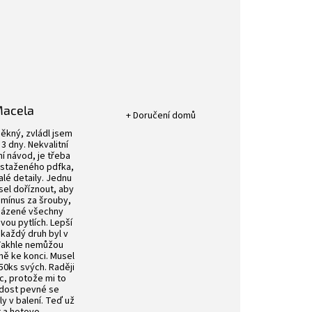
Hodnocení obchodu je 5 z 5 hvězdič
Macela
+ Doručení domů
k.
Hodnocení obchodu je 4 z 5 hvězdiček.
ěkný, zvládl jsem
3 dny. Nekvalitní
í návod, je třeba
 staženého pdfka,
alé detaily. Jednu
sel doříznout, aby
 mínus za šrouby,
aházené všechny
ou pytlích. Lepší
 každý druh byl v
 Takhle nemůžou
vně ke konci. Musel
50ks svých. Raději
íc, protože mi to
 dost pevné se
ly v balení. Teď už