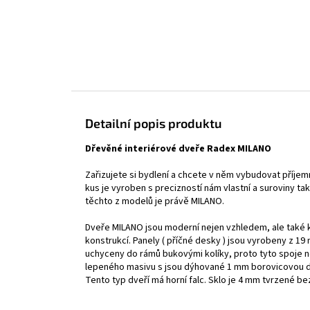
Detailní popis produktu
Dřevěné interiérové dveře Radex MILANO
Zařizujete si bydlení a chcete v něm vybudovat příj
kus je vyroben s precizností nám vlastní a suroviny 
těchto z modelů je právě MILANO.
Dveře MILANO jsou moderní nejen vzhledem, ale také 
konstrukcí. Panely ( příčné desky ) jsou vyrobeny z
uchyceny do rámů bukovými kolíky, proto tyto spoje 
lepeného masivu s jsou dýhované 1 mm borovicovou dýh
Tento typ dveří má horní falc. Sklo je 4 mm tvrzené b