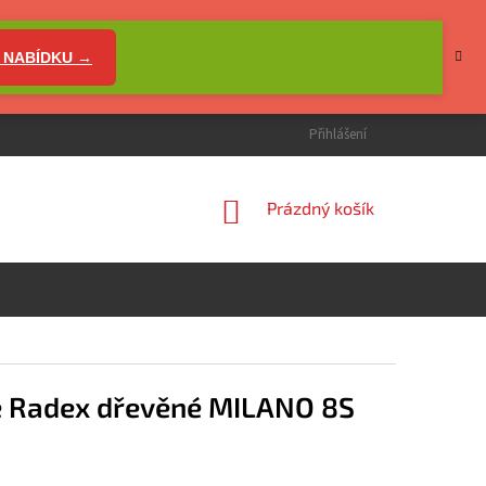
 NABÍDKU →
Přihlášení
NÁKUPNÍ
Prázdný košík
KOŠÍK
ře Radex dřevěné MILANO 8S