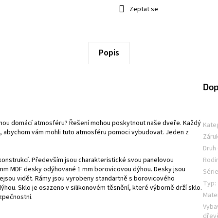
Zeptat se
Popis
Dop
emnou domácí atmosféru? Řešení mohou poskytnout naše dveře. Každý
Kate
tak, abychom vám mohli tuto atmosféru pomoci vybudovat. Jeden z
Záru
Druh
konstrukcí. Především jsou charakteristické svou panelovou
Rodi
 19 mm MDF desky odýhované 1 mm borovicovou dýhou. Desky jsou
Séri
nejsou vidět. Rámy jsou vyrobeny standartně s borovicového
Typ
:
ou. Sklo je osazeno v silikonovém těsnění, které výborně drží sklo.
Mater
ezpečnostní.
Vyba
dřev