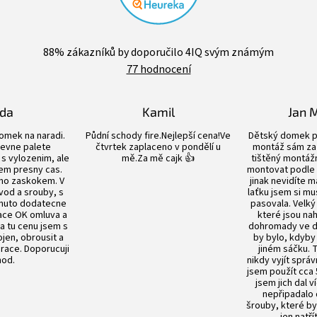
Průměrné
hodnocení
88
% zákazníků by doporučilo 4IQ svým známým
obchodu
77 hodnocení
je
4,4
z
5
lda
Kamil
Jan 
hvězdiček.
Hodnocení obchodu je 5 z 5 hvězdiček.
Hodnocení obchodu je 5 z 5 hvězdiče
omek na naradi.
Půdní schody fire.Nejlepší cena!Ve
Dětský domek p
evne palete
čtvrtek zaplaceno v pondělí u
montáž sám za 
s vylozenim, ale
mě.Za mě cajk 👍
tištěný montážn
em presny cas.
montovat podle
no zaskokem. V
jinak nevidíte m
vod a srouby, s
laťku jsem si mu
nuto dodatecne
pasovala. Velký
ace OK omluva a
které jsou n
Za tu cenu jsem s
dohromady ve dv
en, obrousit a
by bylo, kdyby
prace. Doporucuji
jiném sáčku.
od.
nikdy vyjít sprá
jsem použít cca 
jsem jich dal v
nepřipadalo
šrouby, které by