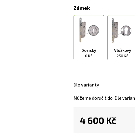
Zámek
Dozický
Vložkový
0 Kč
250 Kč
Dle varianty
Můžeme doručit do:
Dle varia
4 600 Kč
Měrná
cena: