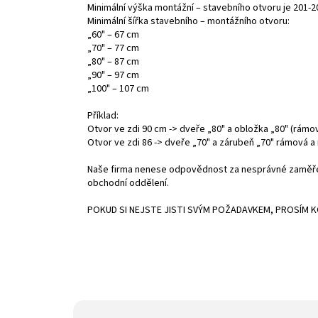
Minimální výška montážní – stavebního otvoru je 201-
Minimální šířka stavebního – montážního otvoru:
„60" – 67 cm
„70" – 77 cm
„80" – 87 cm
„90" – 97 cm
„100" – 107 cm
Příklad:
Otvor ve zdi 90 cm -> dveře „80" a obložka „80" (rámo
Otvor ve zdi 86 -> dveře „70" a zárubeň „70" rámová 
Naše firma nenese odpovědnost za nesprávné zaměření
obchodní oddělení.
POKUD SI NEJSTE JISTI SVÝM POŽADAVKEM, PROSÍM 