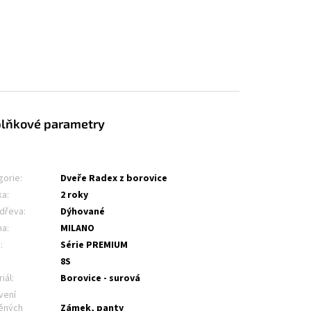
lňkové parametry
gorie
:
Dveře Radex z borovice
ka
:
2 roky
 dřeva
:
Dýhované
na
:
MILANO
e
:
Série PREMIUM
8S
iál
:
Borovice - surová
vení
ěných
Zámek, panty