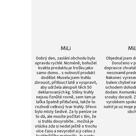
MiLi
Mi
Hodnocení obchodu je 3 z 5 hvězdiček.
Dobrý den, zaslání obchodu bylo
Objednal jsem d
opravdu rychlé. Nicméně, bohužel
Doručeno v p
kvalita produktu je trošku jako
dopravce chvatal 
samo domo... s nutností produkt
neoznamil pred
dodělat. Musela jsem truhlu
Nakonec vyrese
zbrousit, přitlouct latě a vyspravit,
baleni chybel na
aby udržela alespoň těch 50
ochodem dohod
deklarovaných kg. Stěny truhly
dodani. Komunik
nejsou řiznůté rovně, sem tam je
srouby dorazili. 
laťka špatně přitlučená, takže to
vyrobkem spokoj
rozhodí celkový tvar truhly. Dřevo
natrit je uz moje 
bylo místy šedivé. Za ty peníze se
obch
to dá, ale musíte počítat s tím, že
si truhlu dovyrobíte... možná je
otázka zda si nedat ještě o trochu
více času a nevyrobit si ji celou z