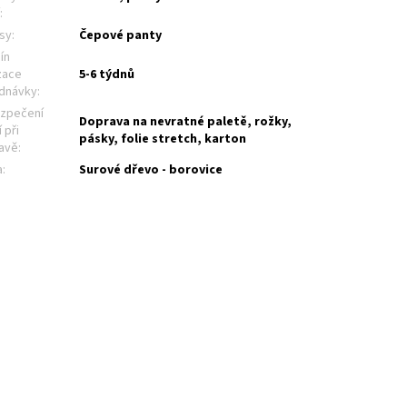
í
:
sy
:
Čepové panty
ín
zace
5-6 týdnů
dnávky
:
zpečení
Doprava na nevratné paletě, rožky,
 při
pásky, folie stretch, karton
avě
:
a
:
Surové dřevo - borovice