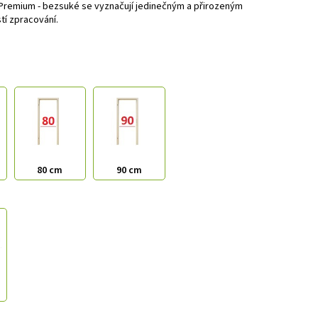
 Premium - bezsuké se vyznačují jedinečným a přirozeným
tí zpracování.
80 cm
90 cm