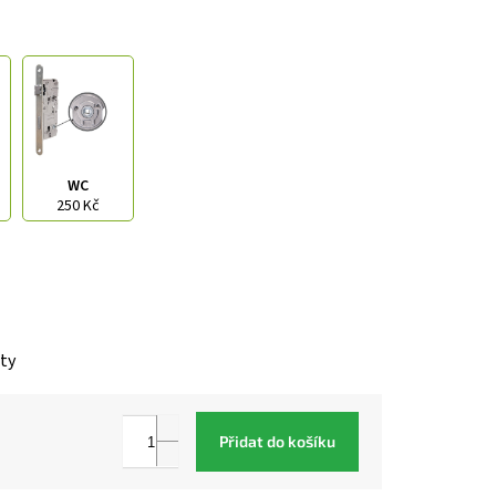
WC
250 Kč
nty
Přidat do košíku