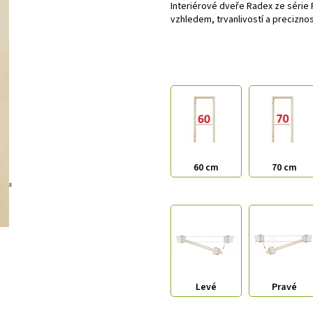
Interiérové dveře Radex ze série
vzhledem, trvanlivostí a preciznos
60 cm
70 cm
Levé
Pravé