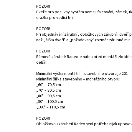
POZOR!
Dveře pro posuvný systém nemají falcování, zámek, úch
drážka pro vodící trn.
POZOR!
Při objednávání zárubní , obložkových zárubní i dveří 
než „šířka dveří" a „požadovaný" rozměr zárubně min.
POZOR!
Rámové zárubně Radex je nutno před montáží zkrátit n
delší!!
Minimální výška montážní – stavebního otvoru je 201 
Minimální šířka stavebního – montážního otvoru:
„60" – 70,5 cm
„70" – 80,5 cm
„80" – 90,5 cm
„90" – 100,5 cm
„100" – 110,5 cm
POZOR!
Obložkovou zárubeň Radex není potřeba nijak upravova