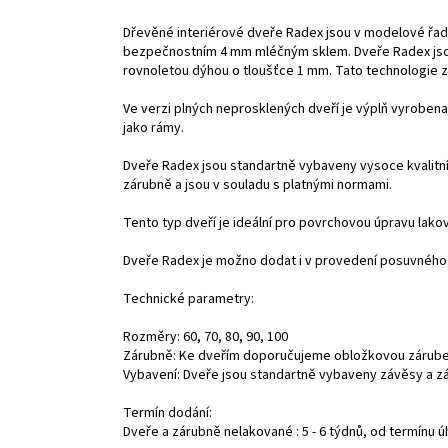
Dřevěné interiérové dveře Radex jsou v modelové řa
bezpečnostním 4 mm mléčným sklem. Dveře Radex jsou
rovnoletou dýhou o tloušťce 1 mm. Tato technologie z
Ve verzi plných neprosklených dveří je výplň vyrobe
jako rámy.
Dveře Radex jsou standartně vybaveny vysoce kvalitn
zárubně a jsou v souladu s platnými normami.
Tento typ dveří je ideální pro povrchovou úpravu lak
Dveře Radex je možno dodat i v provedení posuvného 
Technické parametry:
Rozměry: 60, 70, 80, 90, 100
Zárubně: Ke dveřím doporučujeme obložkovou zárube
Vybavení: Dveře jsou standartně vybaveny závěsy a 
Termín dodání:
Dveře a zárubně nelakované : 5 - 6 týdnů, od termínu 