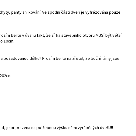
yty, panty ani kování. Ve spodní části dveří je vyfrézována pouze
prosím berte v úvahu fakt, že šířka stavebního otvoru MUSÍ být větší
 o 10cm.
a požadovanou délku!! Prosím berte na zřetel, že boční rámy jsou
– 202cm
t, je připravena na potřebnou výšku námi vyráběných dveří.!!!