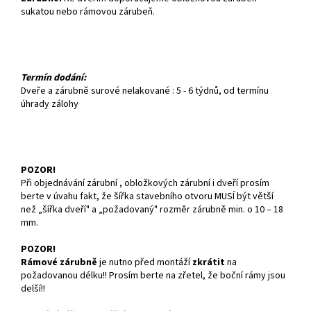
sukatou nebo rámovou zárubeň.
Termín dodání:
Dveře a zárubně surové nelakované : 5 - 6 týdnů, od termínu
úhrady zálohy
POZOR!
Při objednávání zárubní , obložkových zárubní i dveří prosím
berte v úvahu fakt, že šířka stavebního otvoru MUSÍ být větší
než „šířka dveří" a „požadovaný" rozměr zárubně min. o 10 – 18
mm.
POZOR!
Rámové zárubně
je nutno před montáží
zkrátit
na
požadovanou délku!! Prosím berte na zřetel, že boční rámy jsou
delší!!