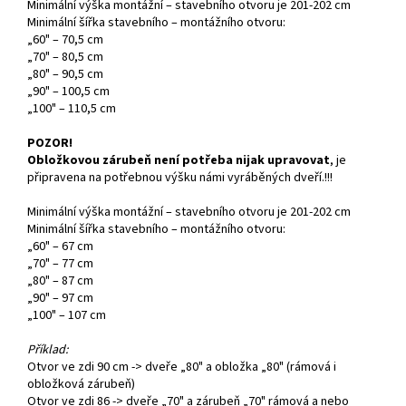
Minimální výška montážní – stavebního otvoru je 201-202 cm
Minimální šířka stavebního – montážního otvoru:
„60" – 70,5 cm
„70" – 80,5 cm
„80" – 90,5 cm
„90" – 100,5 cm
„100" – 110,5 cm
POZOR!
Obložkovou zárubeň není potřeba nijak upravovat
, je
připravena na potřebnou výšku námi vyráběných dveří.!!!
Minimální výška montážní – stavebního otvoru je 201-202 cm
Minimální šířka stavebního – montážního otvoru:
„60" – 67 cm
„70" – 77 cm
„80" – 87 cm
„90" – 97 cm
„100" – 107 cm
Příklad:
Otvor ve zdi 90 cm -> dveře „80" a obložka „80" (rámová i
obložková zárubeň)
Otvor ve zdi 86 -> dveře „70" a zárubeň „70" rámová a nebo