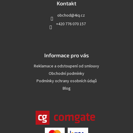
a
Kontakt
t
obchod
@
4iq.cz
í
+420 776 070 157
Informace pro vás
Reklamace a odstoupení od smlouvy
Obchodní podmínky
Podmínky ochrany osobních údajů
Blog