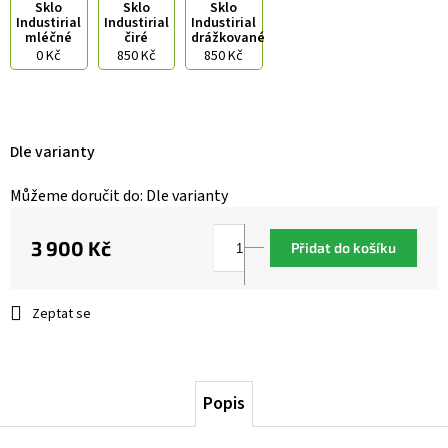
Sklo
Sklo
Sklo
Industirial
Industirial
Industirial
mléčné
čiré
drážkované
0 Kč
850 Kč
850 Kč
Dle varianty
Můžeme doručit do:
Dle varianty
3 900 Kč
Přidat do košíku
Měrná
cena:
Zeptat se
Popis