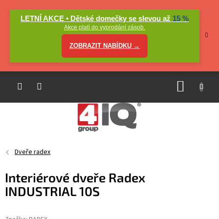
Přejít
na
LETNÍ AKCE • Dětské domečky se slevou až
15 %
obsah
Akce platí do vyprodání zásob.
ZOBRAZIT NABÍDKU →
NÁKUP
KOŠÍK
Dveře radex
Interiérové dveře Radex
INDUSTRIAL 10S