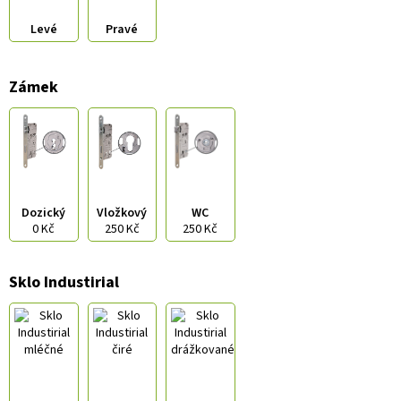
Levé
Pravé
Zámek
Dozický
Vložkový
WC
0 Kč
250 Kč
250 Kč
Sklo Industirial