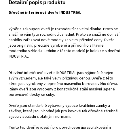
Detailní popis produktu
Dřevěné interiérové dveře INDUSTRIAL
Výběr a zakoupení dveří je rozhodnutí na velmi dlouho. Proto se
snažíme vám tyto rozhodnutí usnadnit. Proto se snažíme do naší
nabídky zařazovat nové modely za velmi příznivé ceny. Dveře
jsou originální, precizně vyrobené a přírodního a hlavně
moderního vzhledu. Jedním z těchto modelů je kolekce s dveřmi
INDUSTRIAL.
Dřevěné interiérové dveře INDUSTRIAL jsou výjimečné nejen
svým vzhledem, ale také velmi příznivou cenou. Dveře z této
série jsou vyrobeny z lepeného masivního borovicového dřeva.
Rámy dveří jsou vyrobeny z konstrukčně stálé masivní lepené
borovicové desky se suky.
Dveře jsou standartně vybaveny vysoce kvalitními zámky a
závěsy, které jsou vhodné jak pro kovové tak dřevěné zárubně
a jsou v souladu s platnými normami.
Tento typ dveří je ideální pro povrchovou úpravu lakováním