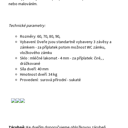
nebo malováním.
Technické parametry:
Rozměry: 60, 70, 80, 90,
Vybavení: Dveře jsou standartně vybaveny 3 závěsy a
zámkem - za příplatek potom možnost WC zámku,
vložkového zámku
Sklo : mléčné lakomat - 4 mm - za příplatek: čiré, ,
drážkované
Síla dveří: 40 mm
Hmotnost dveří: 34 kg
Provedení: surová přírodní - sukaté
Zárubně:
Ke dveřím doporučujeme obložkovou zárubeň