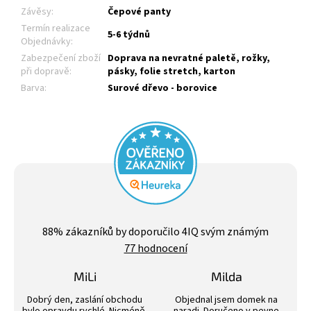
Závěsy
:
Čepové panty
Termín realizace
5-6 týdnů
Objednávky
:
Zabezpečení zboží
Doprava na nevratné paletě, rožky,
při dopravě
:
pásky, folie stretch, karton
Barva
:
Surové dřevo - borovice
Průměrné
hodnocení
88
% zákazníků by doporučilo 4IQ svým známým
obchodu
77 hodnocení
je
4,4
z
MiLi
Milda
5
Hodnocení obchodu je 3 z 5 hvězdiček.
Hodnocení obchodu j
hvězdiček.
Dobrý den, zaslání obchodu
Objednal jsem domek na