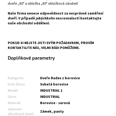
dveře „80" a obložka „80" obložková zárubeň
Naše firma nenese odpovědnost za nesprávné zaměření
dveří. V případě jakýchkoliv nesrovnalostí kontaktujte
naše obchodní oddělení.
POKUD SI NEJSTE JISTI SVÝM POŽADAVKEM, PROSÍM
KONTAKTUJTE NÁS, VELMI RÁDI POMŮŽEME.
Doplňkové parametry
Kategorie
:
Dveře Radex z borovice
Druh dřeva
:
Sukatá borovice
Model
:
INDUSTRIAL 1
Série
:
INDUSTRIAL
Materiál
:
Borovice - surová
Vybavení
Zámek, panty
dřevěných dveří
: