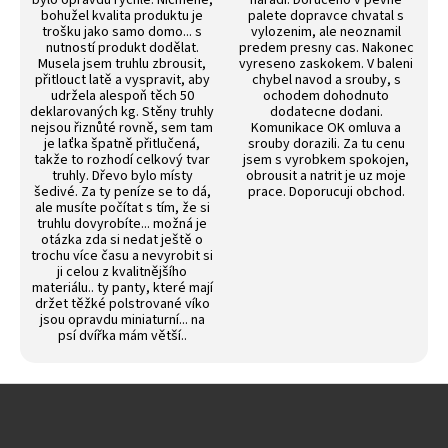
bylo opravdu rychlé. Nicméně,
naradi. Doručeno v pevne
bohužel kvalita produktu je
palete dopravce chvatal s
trošku jako samo domo... s
vylozenim, ale neoznamil
nutností produkt dodělat.
predem presny cas. Nakonec
Musela jsem truhlu zbrousit,
vyreseno zaskokem. V baleni
přitlouct latě a vyspravit, aby
chybel navod a srouby, s
udržela alespoň těch 50
ochodem dohodnuto
deklarovaných kg. Stěny truhly
dodatecne dodani.
nejsou řiznůté rovně, sem tam
Komunikace OK omluva a
je laťka špatně přitlučená,
srouby dorazili. Za tu cenu
takže to rozhodí celkový tvar
jsem s vyrobkem spokojen,
truhly. Dřevo bylo místy
obrousit a natrit je uz moje
šedivé. Za ty peníze se to dá,
prace. Doporucuji obchod.
ale musíte počítat s tím, že si
truhlu dovyrobíte... možná je
otázka zda si nedat ještě o
trochu více času a nevyrobit si
ji celou z kvalitnějšího
materiálu.. ty panty, které mají
držet těžké polstrované víko
jsou opravdu miniaturní... na
psí dvířka mám větší..
Z
á
p