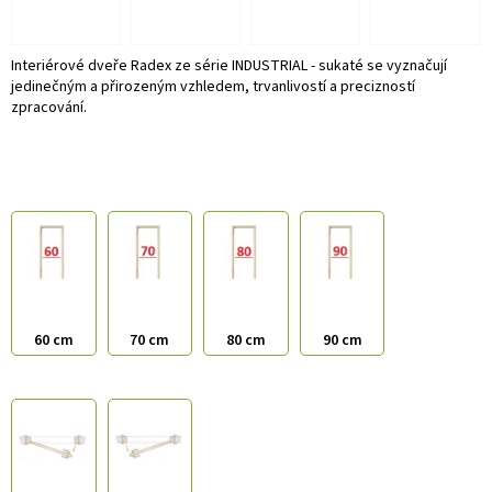
Interiérové dveře Radex ze série INDUSTRIAL - sukaté se vyznačují
jedinečným a přirozeným vzhledem, trvanlivostí a precizností
zpracování.
60 cm
70 cm
80 cm
90 cm