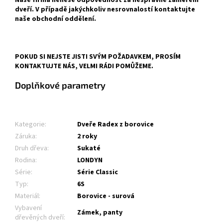
Naše firma nenese odpovědnost za nesprávné zaměření
dveří. V případě jakýchkoliv nesrovnalostí kontaktujte
naše obchodní oddělení.
POKUD SI NEJSTE JISTI SVÝM POŽADAVKEM, PROSÍM
KONTAKTUJTE NÁS, VELMI RÁDI POMŮŽEME.
Doplňkové parametry
Kategorie
:
Dveře Radex z borovice
Záruka
:
2 roky
Druh dřeva
:
Sukaté
Rodina
:
LONDYN
Série
:
Série Classic
Typ
:
6S
Materiál
:
Borovice - surová
Vybavení
Zámek, panty
dřevěných dveří
: