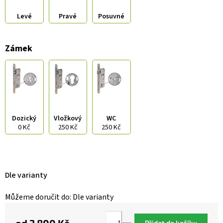
Levé
Pravé
Posuvné
Zámek
Dozický
Vložkový
WC
0 Kč
250 Kč
250 Kč
Dle varianty
Můžeme doručit do:
Dle varianty
Přidat do košíku