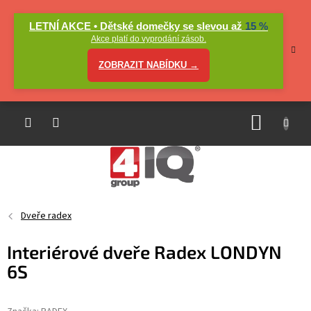
Přejít
na
LETNÍ AKCE • Dětské domečky se slevou až
15 %
obsah
Akce platí do vyprodání zásob.
ZOBRAZIT NABÍDKU →
NÁKUP
KOŠÍK
Dveře radex
Interiérové dveře Radex LONDYN
6S