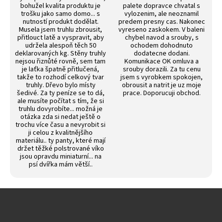
bohužel kvalita produktu je
palete dopravce chvatal s
trošku jako samo domo... s
vylozenim, ale neoznamil
nutností produkt dodělat.
predem presny cas. Nakonec
Musela jsem truhlu zbrousit,
vyreseno zaskokem. V baleni
přitlouct latě a vyspravit, aby
chybel navod a srouby, s
udržela alespoň těch 50
ochodem dohodnuto
deklarovaných kg. Stěny truhly
dodatecne dodani.
nejsou řiznůté rovně, sem tam
Komunikace OK omluva a
je laťka špatně přitlučená,
srouby dorazili. Za tu cenu
takže to rozhodí celkový tvar
jsem s vyrobkem spokojen,
truhly. Dřevo bylo místy
obrousit a natrit je uz moje
šedivé. Za ty peníze se to dá,
prace. Doporucuji obchod.
ale musíte počítat s tím, že si
truhlu dovyrobíte... možná je
otázka zda si nedat ještě o
trochu více času a nevyrobit si
ji celou z kvalitnějšího
materiálu.. ty panty, které mají
držet těžké polstrované víko
jsou opravdu miniaturní... na
psí dvířka mám větší..
Z
á
p