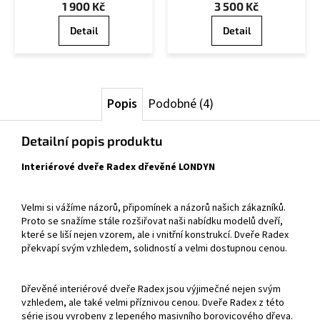
1 900 Kč
3 500 Kč
Detail
Detail
Popis
Podobné (4)
Detailní popis produktu
Interiérové dveře Radex dřevěné LONDYN
Velmi si vážíme názorů, připomínek a názorů našich zákazníků.
Proto se snažíme stále rozšiřovat naši nabídku modelů dveří,
které se liší nejen vzorem, ale i vnitřní konstrukcí. Dveře Radex
překvapí svým vzhledem, solidností a velmi dostupnou cenou.
Dřevěné interiérové dveře Radex jsou výjimečné nejen svým
vzhledem, ale také velmi příznivou cenou. Dveře Radex z této
série jsou vyrobeny z lepeného masivního borovicového dřeva.