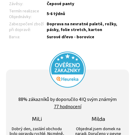
Závěsy
:
Čepové panty
Termín realizace
5-6 týdnů
Objednávky
:
Zabezpečení zboží
Doprava na nevratné paletě, rožky,
při dopravě
:
pásky, folie stretch, karton
Barva
:
Surové dřevo - borovice
Průměrné
hodnocení
88
% zákazníků by doporučilo 4IQ svým známým
obchodu
77 hodnocení
je
4,4
z
MiLi
Milda
5
Hodnocení obchodu je 3 z 5 hvězdiček.
Hodnocení obchodu j
hvězdiček.
Dobrý den, zaslání obchodu
Objednal jsem domek na
bylo opravdu rychlé. Nicméně,
naradi. Doručeno v pevne