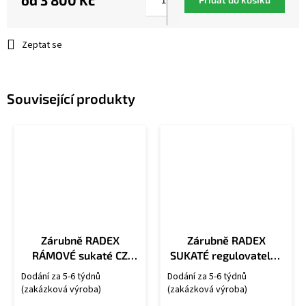
od
3 800 Kč
Měrná
cena:
Zeptat se
Související produkty
Zárubně RADEX
Zárubně RADEX
RÁMOVÉ sukaté CZ
SUKATÉ regulovatelné
OS/U
CZ OSU/R
Dodání za 5-6 týdnů
Dodání za 5-6 týdnů
(zakázková výroba)
(zakázková výroba)