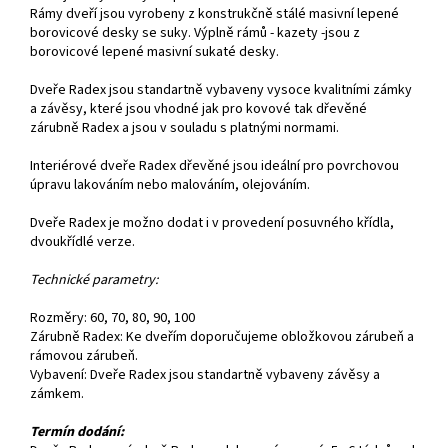
Rámy dveří jsou vyrobeny z konstrukčně stálé masivní lepené
borovicové desky se suky. Výplně rámů - kazety -jsou z
borovicové lepené masivní sukaté desky.
Dveře Radex jsou standartně vybaveny vysoce kvalitními zámky
a závěsy, které jsou vhodné jak pro kovové tak dřevěné
zárubně Radex a jsou v souladu s platnými normami.
Interiérové dveře Radex dřevěné jsou ideální pro povrchovou
úpravu lakováním nebo malováním, olejováním.
Dveře Radex je možno dodat i v provedení posuvného křídla,
dvoukřídlé verze.
Technické parametry:
Rozměry: 60, 70, 80, 90, 100
Zárubně Radex: Ke dveřím doporučujeme obložkovou zárubeň a
rámovou zárubeň.
Vybavení: Dveře Radex jsou standartně vybaveny závěsy a
zámkem.
Termín dodání: