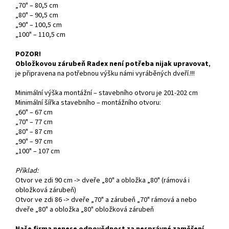
„70" – 80,5 cm
„80" – 90,5 cm
„90" – 100,5 cm
„100" – 110,5 cm
POZOR!
Obložkovou zárubeň Radex není potřeba nijak upravovat
,
je připravena na potřebnou výšku námi vyráběných dveří.!!!
Minimální výška montážní – stavebního otvoru je 201-202 cm
Minimální šířka stavebního – montážního otvoru:
„60" – 67 cm
„70" – 77 cm
„80" – 87 cm
„90" – 97 cm
„100" – 107 cm
Příklad:
Otvor ve zdi 90 cm -> dveře „80" a obložka „80" (rámová i
obložková zárubeň)
Otvor ve zdi 86 -> dveře „70" a zárubeň „70" rámová a nebo
dveře „80" a obložka „80" obložková zárubeň