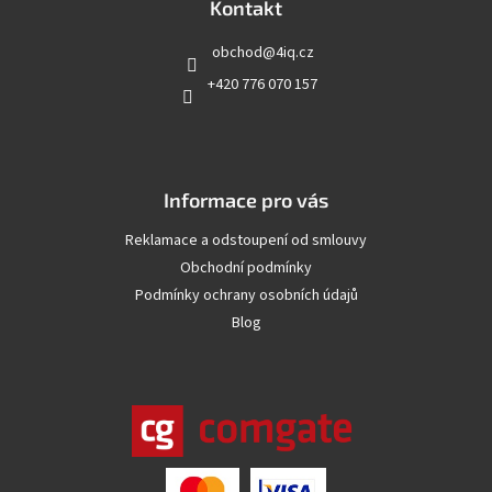
a
Kontakt
t
obchod
@
4iq.cz
í
+420 776 070 157
Informace pro vás
Reklamace a odstoupení od smlouvy
Obchodní podmínky
Podmínky ochrany osobních údajů
Blog