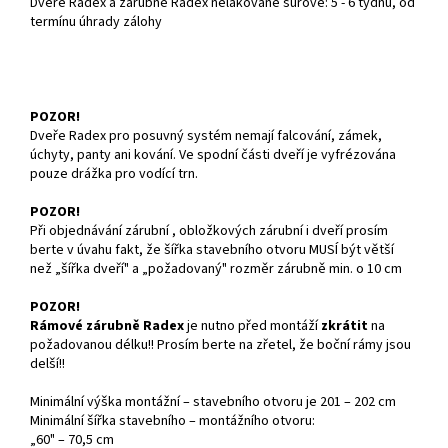
Dveře Radex a zárubně Radex nelakované surové: 5 - 6 týdnů, od
termínu úhrady zálohy
POZOR!
Dveře Radex pro posuvný systém nemají falcování, zámek,
úchyty, panty ani kování. Ve spodní části dveří je vyfrézována
pouze drážka pro vodící trn.
POZOR!
Při objednávání zárubní , obložkových zárubní i dveří prosím
berte v úvahu fakt, že šířka stavebního otvoru MUSÍ být větší
než „šířka dveří" a „požadovaný" rozměr zárubně min. o 10 cm
POZOR!
Rámové zárubně Radex
je nutno před montáží
zkrátit
na
požadovanou délku!! Prosím berte na zřetel, že boční rámy jsou
delší!!
Minimální výška montážní – stavebního otvoru je 201 – 202 cm
Minimální šířka stavebního – montážního otvoru:
„60" – 70,5 cm