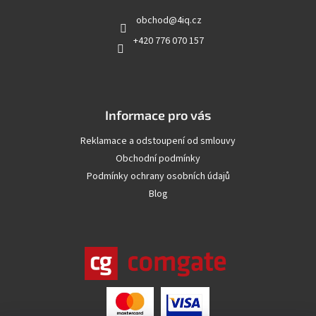
t
obchod
@
4iq.cz
í
+420 776 070 157
Informace pro vás
Reklamace a odstoupení od smlouvy
Obchodní podmínky
Podmínky ochrany osobních údajů
Blog