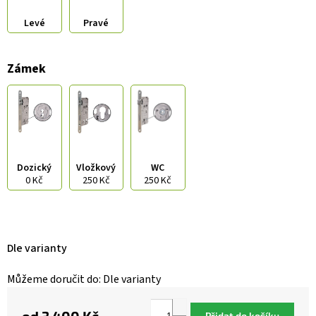
Levé
Pravé
Zámek
Dozický
Vložkový
WC
0 Kč
250 Kč
250 Kč
Dle varianty
Můžeme doručit do:
Dle varianty
Přidat do košíku