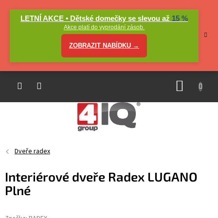
Přejít
na
LETNÍ AKCE • Dětské domečky se slevou až
15 %
obsah
Akce platí do vyprodání zásob.
ZOBRAZIT NABÍDKU →
NÁKUP
KOŠÍK
Dveře radex
Interiérové dveře Radex LUGANO
Plné