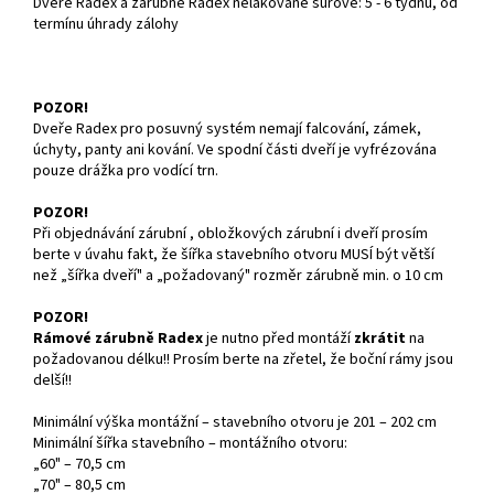
Dveře Radex a zárubně Radex nelakované surové: 5 - 6 týdnů, od
termínu úhrady zálohy
POZOR!
Dveře Radex pro posuvný systém nemají falcování, zámek,
úchyty, panty ani kování. Ve spodní části dveří je vyfrézována
pouze drážka pro vodící trn.
POZOR!
Při objednávání zárubní , obložkových zárubní i dveří prosím
berte v úvahu fakt, že šířka stavebního otvoru MUSÍ být větší
než „šířka dveří" a „požadovaný" rozměr zárubně min. o 10 cm
POZOR!
Rámové zárubně Radex
je nutno před montáží
zkrátit
na
požadovanou délku!! Prosím berte na zřetel, že boční rámy jsou
delší!!
Minimální výška montážní – stavebního otvoru je 201 – 202 cm
Minimální šířka stavebního – montážního otvoru:
„60" – 70,5 cm
„70" – 80,5 cm