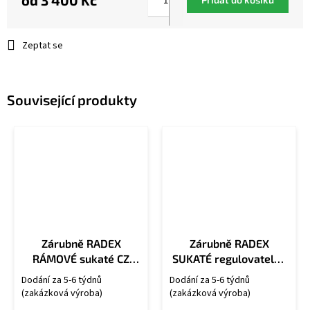
od
3 400 Kč
Měrná
cena:
Zeptat se
Související produkty
Zárubně RADEX
Zárubně RADEX
RÁMOVÉ sukaté CZ
SUKATÉ regulovatelné
OS/U
CZ OSU/R
Dodání za 5-6 týdnů
Dodání za 5-6 týdnů
(zakázková výroba)
(zakázková výroba)