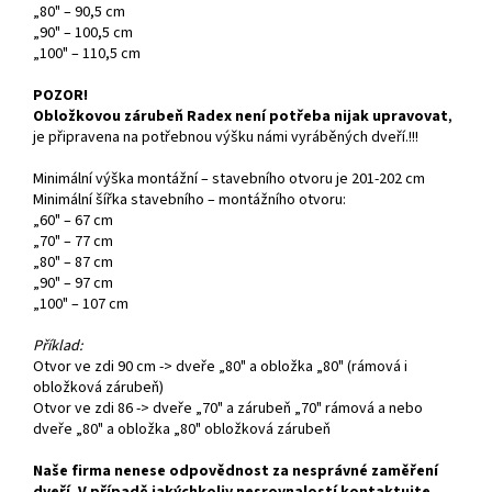
„80" – 90,5 cm
„90" – 100,5 cm
„100" – 110,5 cm
POZOR!
Obložkovou zárubeň Radex není potřeba nijak upravovat
,
je připravena na potřebnou výšku námi vyráběných dveří.!!!
Minimální výška montážní – stavebního otvoru je 201-202 cm
Minimální šířka stavebního – montážního otvoru:
„60" – 67 cm
„70" – 77 cm
„80" – 87 cm
„90" – 97 cm
„100" – 107 cm
Příklad:
Otvor ve zdi 90 cm -> dveře „80" a obložka „80" (rámová i
obložková zárubeň)
Otvor ve zdi 86 -> dveře „70" a zárubeň „70" rámová a nebo
dveře „80" a obložka „80" obložková zárubeň
Naše firma nenese odpovědnost za nesprávné zaměření