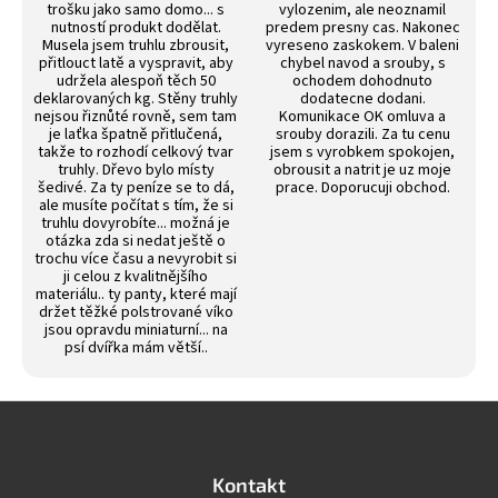
trošku jako samo domo... s
vylozenim, ale neoznamil
nutností produkt dodělat.
predem presny cas. Nakonec
Musela jsem truhlu zbrousit,
vyreseno zaskokem. V baleni
přitlouct latě a vyspravit, aby
chybel navod a srouby, s
udržela alespoň těch 50
ochodem dohodnuto
deklarovaných kg. Stěny truhly
dodatecne dodani.
nejsou řiznůté rovně, sem tam
Komunikace OK omluva a
je laťka špatně přitlučená,
srouby dorazili. Za tu cenu
takže to rozhodí celkový tvar
jsem s vyrobkem spokojen,
truhly. Dřevo bylo místy
obrousit a natrit je uz moje
šedivé. Za ty peníze se to dá,
prace. Doporucuji obchod.
ale musíte počítat s tím, že si
truhlu dovyrobíte... možná je
otázka zda si nedat ještě o
trochu více času a nevyrobit si
ji celou z kvalitnějšího
materiálu.. ty panty, které mají
držet těžké polstrované víko
jsou opravdu miniaturní... na
psí dvířka mám větší..
Z
á
p
a
Kontakt