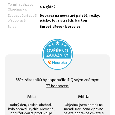
Termín realizace
5-6 týdnů
Objednávky
:
Zabezpečení zboží
Doprava na nevratné paletě, rožky,
při dopravě
:
pásky, folie stretch, karton
Barva
:
Surové dřevo - borovice
Průměrné
hodnocení
88
% zákazníků by doporučilo 4IQ svým známým
obchodu
77 hodnocení
je
4,4
z
MiLi
Milda
5
Hodnocení obchodu je 3 z 5 hvězdiček.
Hodnocení obchodu j
hvězdiček.
Dobrý den, zaslání obchodu
Objednal jsem domek na
bylo opravdu rychlé. Nicméně,
naradi. Doručeno v pevne
bohužel kvalita produktu je
palete dopravce chvatal s