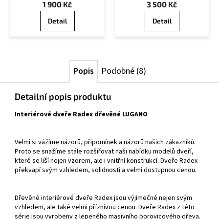
1 900 Kč
3 500 Kč
Detail
Detail
Popis
Podobné (8)
Detailní popis produktu
Interiérové dveře Radex dřevěné LUGANO
Velmi si vážíme názorů, připomínek a názorů našich zákazníků.
Proto se snažíme stále rozšiřovat naši nabídku modelů dveří,
které se liší nejen vzorem, ale i vnitřní konstrukcí. Dveře Radex
překvapí svým vzhledem, solidností a velmi dostupnou cenou.
Dřevěné interiérové dveře Radex jsou výjimečné nejen svým
vzhledem, ale také velmi příznivou cenou. Dveře Radex z této
série jsou vyrobeny z lepeného masivního borovicového dřeva.