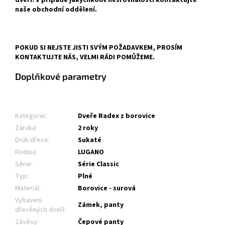
dveří. V případě jakýchkoliv nesrovnalostí kontaktujte
naše obchodní oddělení.
POKUD SI NEJSTE JISTI SVÝM POŽADAVKEM, PROSÍM
KONTAKTUJTE NÁS, VELMI RÁDI POMŮŽEME.
Doplňkové parametry
Kategorie
:
Dveře Radex z borovice
Záruka
:
2 roky
Druh dřeva
:
Sukaté
Rodina
:
LUGANO
Série
:
Série Classic
Typ
:
Plné
Materiál
:
Borovice - surová
Vybavení
Zámek, panty
dřevěných dveří
:
Závěsy
:
Čepové panty