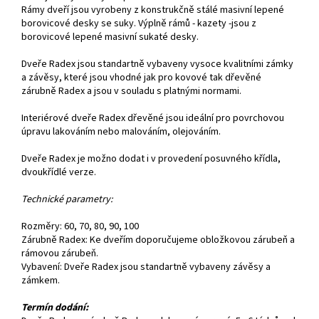
Rámy dveří jsou vyrobeny z konstrukčně stálé masivní lepené
borovicové desky se suky. Výplně rámů - kazety -jsou z
borovicové lepené masivní sukaté desky.
Dveře Radex jsou standartně vybaveny vysoce kvalitními zámky
a závěsy, které jsou vhodné jak pro kovové tak dřevěné
zárubně Radex a jsou v souladu s platnými normami.
Interiérové dveře Radex dřevěné jsou ideální pro povrchovou
úpravu lakováním nebo malováním, olejováním.
Dveře Radex je možno dodat i v provedení posuvného křídla,
dvoukřídlé verze.
Technické parametry:
Rozměry: 60, 70, 80, 90, 100
Zárubně Radex: Ke dveřím doporučujeme obložkovou zárubeň a
rámovou zárubeň.
Vybavení: Dveře Radex jsou standartně vybaveny závěsy a
zámkem.
Termín dodání: