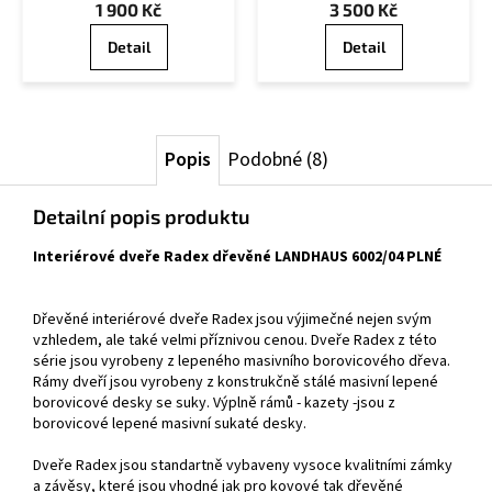
1 900 Kč
3 500 Kč
Detail
Detail
Popis
Podobné (8)
Detailní popis produktu
Interiérové dveře Radex dřevěné LANDHAUS 6002/04 PLNÉ
Dřevěné interiérové dveře Radex jsou výjimečné nejen svým
vzhledem, ale také velmi příznivou cenou. Dveře Radex z této
série jsou vyrobeny z lepeného masivního borovicového dřeva.
Rámy dveří jsou vyrobeny z konstrukčně stálé masivní lepené
borovicové desky se suky. Výplně rámů - kazety -jsou z
borovicové lepené masivní sukaté desky.
Dveře Radex jsou standartně vybaveny vysoce kvalitními zámky
a závěsy, které jsou vhodné jak pro kovové tak dřevěné