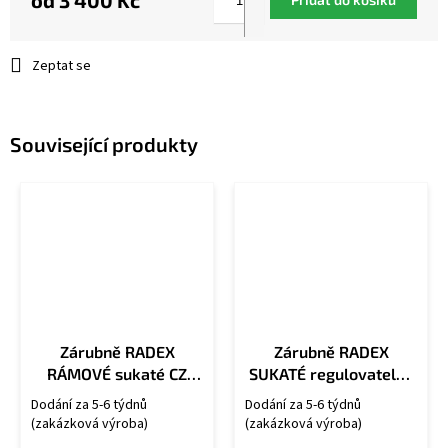
od
3 400 Kč
Měrná
cena:
Zeptat se
Související produkty
Zárubně RADEX
Zárubně RADEX
RÁMOVÉ sukaté CZ
SUKATÉ regulovatelné
OS/U
CZ OSU/R
Dodání za 5-6 týdnů
Dodání za 5-6 týdnů
(zakázková výroba)
(zakázková výroba)