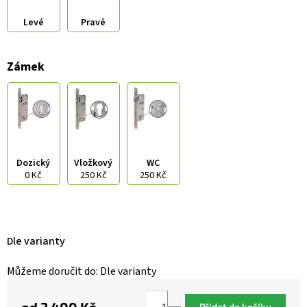
Levé
Pravé
Zámek
Dozický
Vložkový
WC
0 Kč
250 Kč
250 Kč
Dle varianty
Můžeme doručit do:
Dle varianty
Přidat do košíku