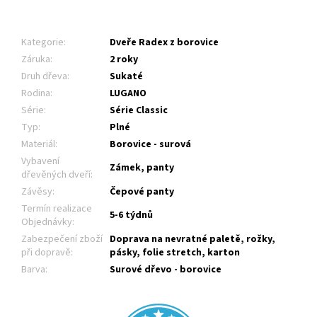
Kategorie
:
Dveře Radex z borovice
Záruka
:
2 roky
Druh dřeva
:
Sukaté
Rodina
:
LUGANO
Série
:
Série Classic
Typ
:
Plné
Materiál
:
Borovice - surová
Vybavení
Zámek, panty
dřevěných dveří
:
Závěsy
:
Čepové panty
Termín realizace
5-6 týdnů
Objednávky
:
Zabezpečení zboží
Doprava na nevratné paletě, rožky,
při dopravě
:
pásky, folie stretch, karton
Barva
:
Surové dřevo - borovice