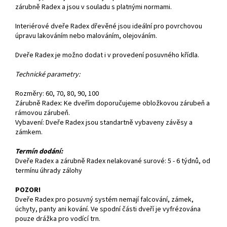
zárubně Radex a jsou v souladu s platnými normami.
Interiérové dveře Radex dřevěné jsou ideální pro povrchovou
úpravu lakováním nebo malováním, olejováním.
Dveře Radex je možno dodat i v provedení posuvného křídla.
Technické parametry:
Rozměry: 60, 70, 80, 90, 100
Zárubně Radex: Ke dveřím doporučujeme obložkovou zárubeň a
rámovou zárubeň.
Vybavení: Dveře Radex jsou standartně vybaveny závěsy a
zámkem.
Termín dodání:
Dveře Radex a zárubně Radex nelakované surové: 5 - 6 týdnů, od
termínu úhrady zálohy
POZOR!
Dveře Radex pro posuvný systém nemají falcování, zámek,
úchyty, panty ani kování. Ve spodní části dveří je vyfrézována
pouze drážka pro vodící trn.