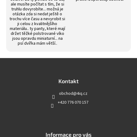
ale musíte počítat s tím, že si
truhlu dovyrobíte... možná je
otázka zda si nedat ještě o
trochu více času a nevyrobit si
ji celou z kvalitnějšího
materiálu.. ty panty, které mají
držet těžké polstrované víko
jsou opravdu miniaturní... na
psí dvířka mám větší..
Z
á
p
a
Kontakt
t
obchod
@
4iq.cz
í
+420 776 070 157
Informace pro vás