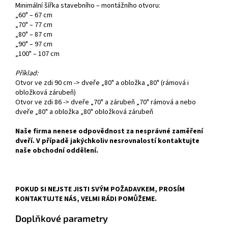
Minimální šířka stavebního – montážního otvoru:
„60" – 67 cm
„70" – 77 cm
„80" – 87 cm
„90" – 97 cm
„100" – 107 cm
Příklad:
Otvor ve zdi 90 cm -> dveře „80" a obložka „80" (rámová i
obložková zárubeň)
Otvor ve zdi 86 -> dveře „70" a zárubeň „70" rámová a nebo
dveře „80" a obložka „80" obložková zárubeň
Naše firma nenese odpovědnost za nesprávné zaměření
dveří. V případě jakýchkoliv nesrovnalostí kontaktujte
naše obchodní oddělení.
POKUD SI NEJSTE JISTI SVÝM POŽADAVKEM, PROSÍM
KONTAKTUJTE NÁS, VELMI RÁDI POMŮŽEME.
Doplňkové parametry