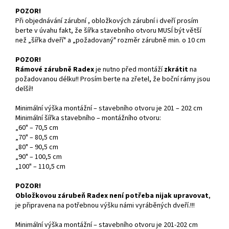
POZOR!
Při objednávání zárubní , obložkových zárubní i dveří prosím
berte v úvahu fakt, že šířka stavebního otvoru MUSÍ být větší
než „šířka dveří" a „požadovaný" rozměr zárubně min. o 10 cm
POZOR!
Rámové zárubně Radex
je nutno před montáží
zkrátit
na
požadovanou délku!! Prosím berte na zřetel, že boční rámy jsou
delší!!
Minimální výška montážní – stavebního otvoru je 201 – 202 cm
Minimální šířka stavebního – montážního otvoru:
„60" – 70,5 cm
„70" – 80,5 cm
„80" – 90,5 cm
„90" – 100,5 cm
„100" – 110,5 cm
POZOR!
Obložkovou zárubeň Radex není potřeba nijak upravovat
,
je připravena na potřebnou výšku námi vyráběných dveří.!!!
Minimální výška montážní – stavebního otvoru je 201-202 cm