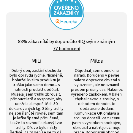
Průměrné
hodnocení
88
% zákazníků by doporučilo 4IQ svým známým
obchodu
77 hodnocení
je
4,4
z
MiLi
Milda
5
Hodnocení obchodu je 3 z 5 hvězdiček.
Hodnocení obchodu j
hvězdiček.
Dobrý den, zaslání obchodu
Objednal jsem domek na
bylo opravdu rychlé. Nicméně,
naradi. Doručeno v pevne
bohužel kvalita produktu je
palete dopravce chvatal s
trošku jako samo domo... s
vylozenim, ale neoznamil
nutností produkt dodělat.
predem presny cas. Nakonec
Musela jsem truhlu zbrousit,
vyreseno zaskokem. V baleni
přitlouct latě a vyspravit, aby
chybel navod a srouby, s
udržela alespoň těch 50
ochodem dohodnuto
deklarovaných kg. Stěny truhly
dodatecne dodani.
nejsou řiznůté rovně, sem tam
Komunikace OK omluva a
je laťka špatně přitlučená,
srouby dorazili. Za tu cenu
takže to rozhodí celkový tvar
jsem s vyrobkem spokojen,
truhly. Dřevo bylo místy
obrousit a natrit je uz moje
šedivé. Za ty peníze se to dá,
prace. Doporucuji obchod.