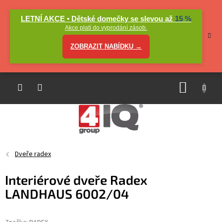
Přejít
na
LETNÍ AKCE • Dětské domečky se slevou až
15 %
obsah
Akce platí do vyprodání zásob.
ZOBRAZIT NABÍDKU →
NÁKUP
KOŠÍK
Dveře radex
Interiérové dveře Radex
LANDHAUS 6002/04