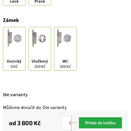
Levé
Pravé
Zámek
Dozický
Vložkový
WC
0 Kč
250 Kč
250 Kč
Dle varianty
Můžeme doručit do:
Dle varianty
od
3 800 Kč
Přidat do košíku
Měrná