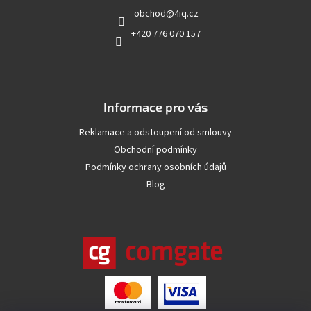
t
obchod
@
4iq.cz
í
+420 776 070 157
Informace pro vás
Reklamace a odstoupení od smlouvy
Obchodní podmínky
Podmínky ochrany osobních údajů
Blog