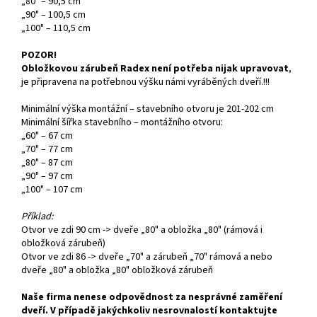
„80" – 90,5 cm
„90" – 100,5 cm
„100" – 110,5 cm
POZOR!
Obložkovou zárubeň Radex není potřeba nijak upravovat
,
je připravena na potřebnou výšku námi vyráběných dveří.!!!
Minimální výška montážní – stavebního otvoru je 201-202 cm
Minimální šířka stavebního – montážního otvoru:
„60" – 67 cm
„70" – 77 cm
„80" – 87 cm
„90" – 97 cm
„100" – 107 cm
Příklad:
Otvor ve zdi 90 cm -> dveře „80" a obložka „80" (rámová i
obložková zárubeň)
Otvor ve zdi 86 -> dveře „70" a zárubeň „70" rámová a nebo
dveře „80" a obložka „80" obložková zárubeň
Naše firma nenese odpovědnost za nesprávné zaměření
dveří. V případě jakýchkoliv nesrovnalostí kontaktujte