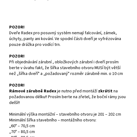
POZOR!
Dveře Radex pro posuvný systém nemají falcování, zámek,
úchyty, panty ani kování. Ve spodní části dveří je vyfrézována
pouze drážka pro vodící trn.
POZOR!
Při objednávání zárubní , obložkových zárubní i dveří prosím
berte v úvahu fakt, že šířka stavebního otvoru MUSÍ být větší
než „šířka dveří" a „požadovaný" rozměr zárubně min. o 10 cm
POZOR!
Rámové zárubně Radex
je nutno před montáží
zkrátit
na
požadovanou délku!! Prosím berte na zřetel, že boční rámy jsou
delší!!
Minimální výška montážní – stavebního otvoru je 201 – 202 cm
Minimální šířka stavebního – montážního otvoru:
„60" – 70,5 cm
„70" – 80,5 cm