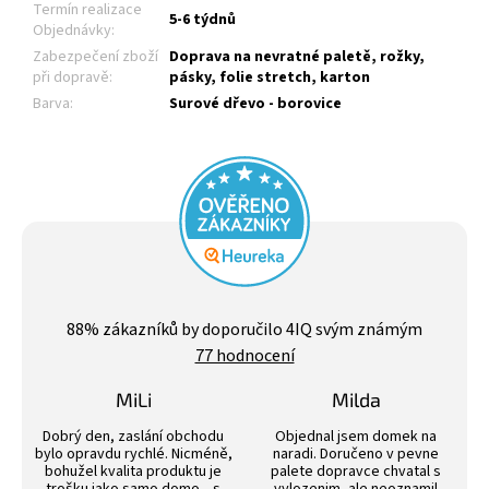
Termín realizace
5-6 týdnů
Objednávky
:
Zabezpečení zboží
Doprava na nevratné paletě, rožky,
při dopravě
:
pásky, folie stretch, karton
Barva
:
Surové dřevo - borovice
Průměrné
hodnocení
88
% zákazníků by doporučilo 4IQ svým známým
obchodu
77 hodnocení
je
4,4
z
MiLi
Milda
5
Hodnocení obchodu je 3 z 5 hvězdiček.
Hodnocení obchodu j
hvězdiček.
Dobrý den, zaslání obchodu
Objednal jsem domek na
bylo opravdu rychlé. Nicméně,
naradi. Doručeno v pevne
bohužel kvalita produktu je
palete dopravce chvatal s