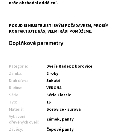
naše obchodní oddělení.
POKUD SI NEJSTE JISTI SVÝM POŽADAVKEM, PROSÍM
KONTAKTUJTE NÁS, VELMI RÁDI POMŮŽEME.
Doplňkové parametry
Kategorie
:
Dveře Radex z borovice
Záruka
:
2 roky
Druh dřeva
:
Sukaté
Rodina
:
VERONA
Série
:
Série Classic
Typ
:
1S
Materiál
:
Borovice - surová
Vybavení
Zámek, panty
dřevěných dveří
:
Závěsy
:
Čepové panty