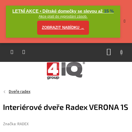
Přejít
na
LETNÍ AKCE • Dětské domečky se slevou až
15 %
obsah
Akce platí do vyprodání zásob.
ZOBRAZIT NABÍDKU →
NÁKUP
KOŠÍK
Dveře radex
Interiérové dveře Radex VERONA 1S
Značka:
RADEX