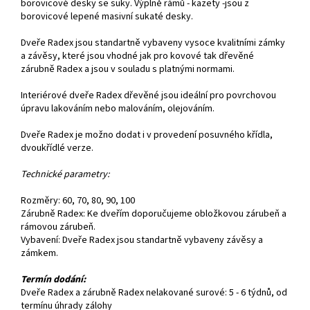
borovicové desky se suky. Výplně rámů - kazety -jsou z
borovicové lepené masivní sukaté desky.
Dveře Radex jsou standartně vybaveny vysoce kvalitními zámky
a závěsy, které jsou vhodné jak pro kovové tak dřevěné
zárubně Radex a jsou v souladu s platnými normami.
Interiérové dveře Radex dřevěné jsou ideální pro povrchovou
úpravu lakováním nebo malováním, olejováním.
Dveře Radex je možno dodat i v provedení posuvného křídla,
dvoukřídlé verze.
Technické parametry:
Rozměry: 60, 70, 80, 90, 100
Zárubně Radex: Ke dveřím doporučujeme obložkovou zárubeň a
rámovou zárubeň.
Vybavení: Dveře Radex jsou standartně vybaveny závěsy a
zámkem.
Termín dodání:
Dveře Radex a zárubně Radex nelakované surové: 5 - 6 týdnů, od
termínu úhrady zálohy