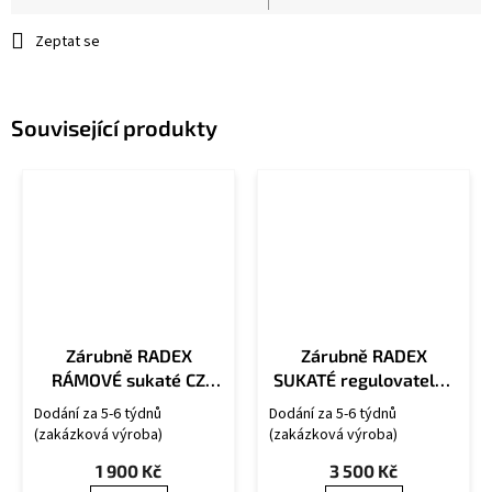
cena:
Zeptat se
Související produkty
Zárubně RADEX
Zárubně RADEX
RÁMOVÉ sukaté CZ
SUKATÉ regulovatelné
OS/U
CZ OSU/R
Dodání za 5-6 týdnů
Dodání za 5-6 týdnů
(zakázková výroba)
(zakázková výroba)
1 900 Kč
3 500 Kč