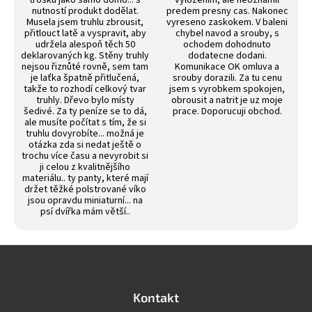
trošku jako samo domo... s
vylozenim, ale neoznamil
nutností produkt dodělat.
predem presny cas. Nakonec
Musela jsem truhlu zbrousit,
vyreseno zaskokem. V baleni
přitlouct latě a vyspravit, aby
chybel navod a srouby, s
udržela alespoň těch 50
ochodem dohodnuto
deklarovaných kg. Stěny truhly
dodatecne dodani.
nejsou řiznůté rovně, sem tam
Komunikace OK omluva a
je laťka špatně přitlučená,
srouby dorazili. Za tu cenu
takže to rozhodí celkový tvar
jsem s vyrobkem spokojen,
truhly. Dřevo bylo místy
obrousit a natrit je uz moje
šedivé. Za ty peníze se to dá,
prace. Doporucuji obchod.
ale musíte počítat s tím, že si
truhlu dovyrobíte... možná je
otázka zda si nedat ještě o
trochu více času a nevyrobit si
ji celou z kvalitnějšího
materiálu.. ty panty, které mají
držet těžké polstrované víko
jsou opravdu miniaturní... na
psí dvířka mám větší..
Z
á
p
a
Kontakt