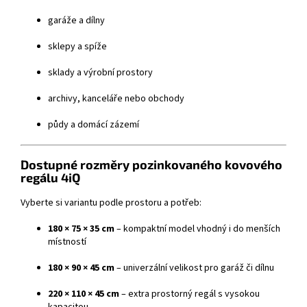
garáže a dílny
sklepy a spíže
sklady a výrobní prostory
archivy, kanceláře nebo obchody
půdy a domácí zázemí
Dostupné rozměry pozinkovaného kovového
regálu 4iQ
Vyberte si variantu podle prostoru a potřeb:
180 × 75 × 35 cm
– kompaktní model vhodný i do menších
místností
180 × 90 × 45 cm
– univerzální velikost pro garáž či dílnu
220 × 110 × 45 cm
– extra prostorný regál s vysokou