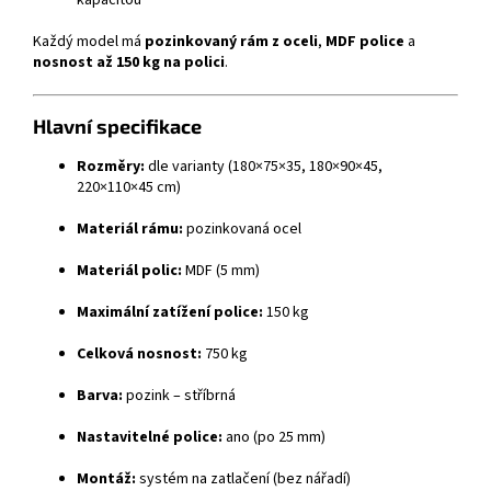
kapacitou
Každý model má
pozinkovaný rám z oceli
,
MDF police
a
nosnost až 150 kg na polici
.
Hlavní specifikace
Rozměry:
dle varianty (180×75×35, 180×90×45,
220×110×45 cm)
Materiál rámu:
pozinkovaná ocel
Materiál polic:
MDF (5 mm)
Maximální zatížení police:
150 kg
Celková nosnost:
750 kg
Barva:
pozink – stříbrná
Nastavitelné police:
ano (po 25 mm)
Montáž:
systém na zatlačení (bez nářadí)