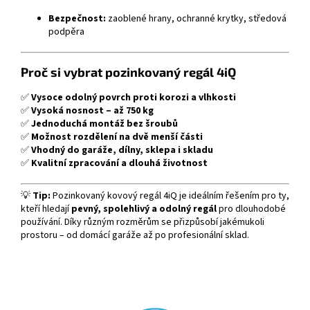
Bezpečnost:
zaoblené hrany, ochranné krytky, středová
podpěra
Proč si vybrat pozinkovaný regál 4iQ
✅
Vysoce odolný povrch proti korozi a vlhkosti
✅
Vysoká nosnost – až 750 kg
✅
Jednoduchá montáž bez šroubů
✅
Možnost rozdělení na dvě menší části
✅
Vhodný do garáže, dílny, sklepa i skladu
✅
Kvalitní zpracování a dlouhá životnost
💡
Tip:
Pozinkovaný kovový regál 4iQ je ideálním řešením pro ty,
kteří hledají
pevný, spolehlivý a odolný regál
pro dlouhodobé
používání. Díky různým rozměrům se přizpůsobí jakémukoli
prostoru – od domácí garáže až po profesionální sklad.