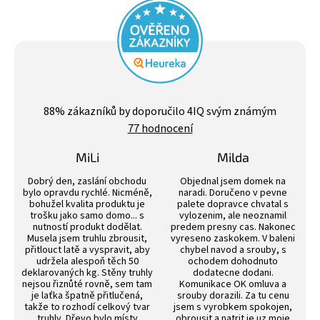
Průměrné
hodnocení
88
% zákazníků by doporučilo 4IQ svým známým
obchodu
77 hodnocení
je
4,4
z
MiLi
Milda
5
Hodnocení obchodu je 3 z 5 hvězdiček.
Hodnocení obchodu j
hvězdiček.
Dobrý den, zaslání obchodu
Objednal jsem domek na
bylo opravdu rychlé. Nicméně,
naradi. Doručeno v pevne
bohužel kvalita produktu je
palete dopravce chvatal s
trošku jako samo domo... s
vylozenim, ale neoznamil
nutností produkt dodělat.
predem presny cas. Nakonec
Musela jsem truhlu zbrousit,
vyreseno zaskokem. V baleni
přitlouct latě a vyspravit, aby
chybel navod a srouby, s
udržela alespoň těch 50
ochodem dohodnuto
deklarovaných kg. Stěny truhly
dodatecne dodani.
nejsou řiznůté rovně, sem tam
Komunikace OK omluva a
je laťka špatně přitlučená,
srouby dorazili. Za tu cenu
takže to rozhodí celkový tvar
jsem s vyrobkem spokojen,
truhly. Dřevo bylo místy
obrousit a natrit je uz moje