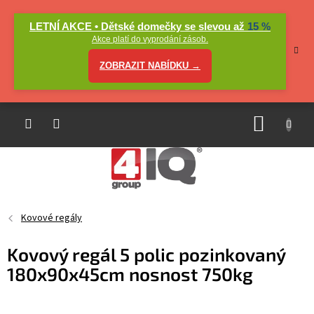
Přejít
na
LETNÍ AKCE • Dětské domečky se slevou až
15 %
obsah
Akce platí do vyprodání zásob.
ZOBRAZIT NABÍDKU →
NÁKUP
KOŠÍK
Kovové regály
Kovový regál 5 polic pozinkovaný
180x90x45cm nosnost 750kg