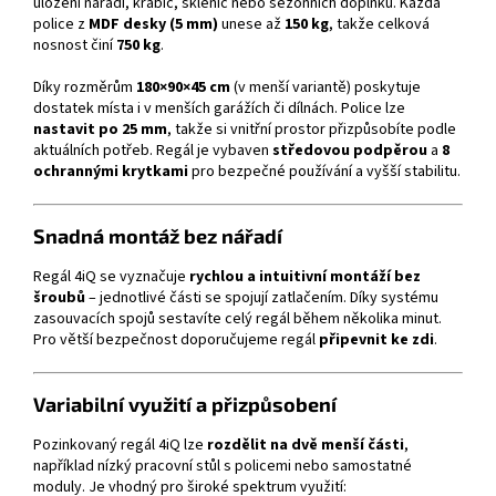
uložení nářadí, krabic, sklenic nebo sezónních doplňků. Každá
police z
MDF desky (5 mm)
unese až
150 kg
, takže celková
nosnost činí
750 kg
.
Díky rozměrům
180×90×45 cm
(v menší variantě) poskytuje
dostatek místa i v menších garážích či dílnách. Police lze
nastavit po 25 mm
, takže si vnitřní prostor přizpůsobíte podle
aktuálních potřeb. Regál je vybaven
středovou podpěrou
a
8
ochrannými krytkami
pro bezpečné používání a vyšší stabilitu.
Snadná montáž bez nářadí
Regál 4iQ se vyznačuje
rychlou a intuitivní montáží bez
šroubů
– jednotlivé části se spojují zatlačením. Díky systému
zasouvacích spojů sestavíte celý regál během několika minut.
Pro větší bezpečnost doporučujeme regál
připevnit ke zdi
.
Variabilní využití a přizpůsobení
Pozinkovaný regál 4iQ lze
rozdělit na dvě menší části
,
například nízký pracovní stůl s policemi nebo samostatné
moduly. Je vhodný pro široké spektrum využití: