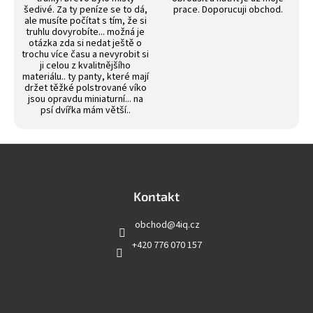
šedivé. Za ty peníze se to dá,
prace. Doporucuji obchod.
ale musíte počítat s tím, že si
truhlu dovyrobíte... možná je
otázka zda si nedat ještě o
trochu více času a nevyrobit si
ji celou z kvalitnějšího
materiálu.. ty panty, které mají
držet těžké polstrované víko
jsou opravdu miniaturní... na
psí dvířka mám větší..
Z
á
p
a
Kontakt
t
obchod
@
4iq.cz
í
+420 776 070 157