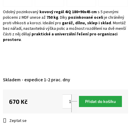
Odolný pozinkovaný
kovový regál 4iQ 180×90x45 cm
s 5 pevnými
policemi z MDF unese až
750 kg
. Díky
pozinkované oceli
je chráněný
proti vlhkosti a korozi. Ideální pro
garáž, dílnu, sklep i sklad
. Montáž
bez nářadí, nastavitelná výška polic a možnost rozdělení na dvě menší
části z něj dělají
praktické a univerzální řešení pro organizaci
prostoru
.
Skladem - expedice 1-2 prac. dny
670 Kč
Přidat do košíku
Měrná
cena:
Zeptat se