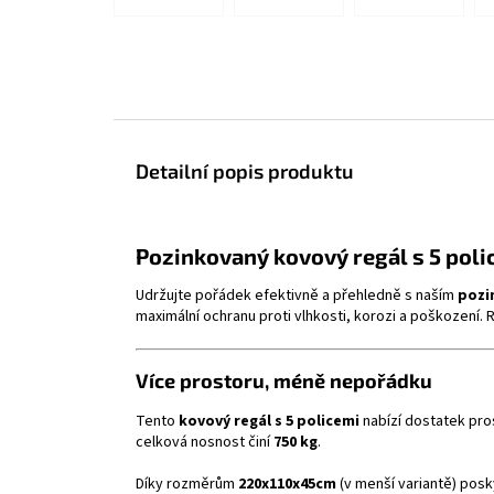
Detailní popis produktu
Pozinkovaný kovový regál s 5 poli
Udržujte pořádek efektivně a přehledně s naším
pozi
maximální ochranu proti vlhkosti, korozi a poškození. R
Více prostoru, méně nepořádku
Tento
kovový regál s 5 policemi
nabízí dostatek pros
celková nosnost činí
750 kg
.
Díky rozměrům
220x110x45cm
(v menší variantě) posky