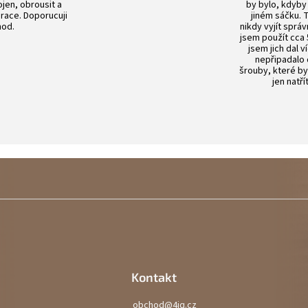
en, obrousit a
by bylo, kdyby
prace. Doporucuji
jiném sáčku.
od.
nikdy vyjít sprá
jsem použít cca 
jsem jich dal v
nepřipadalo
šrouby, které by
jen natří
Kontakt
obchod
@
4iq.cz