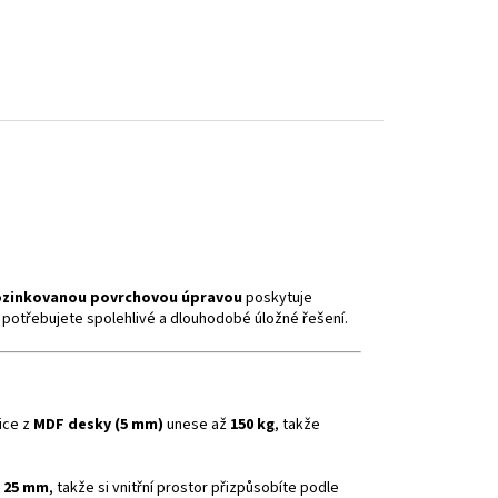
pozinkovanou povrchovou úpravou
poskytuje
 potřebujete spolehlivé a dlouhodobé úložné řešení.
ice z
MDF desky (5 mm)
unese až
150 kg
, takže
o 25 mm
, takže si vnitřní prostor přizpůsobíte podle