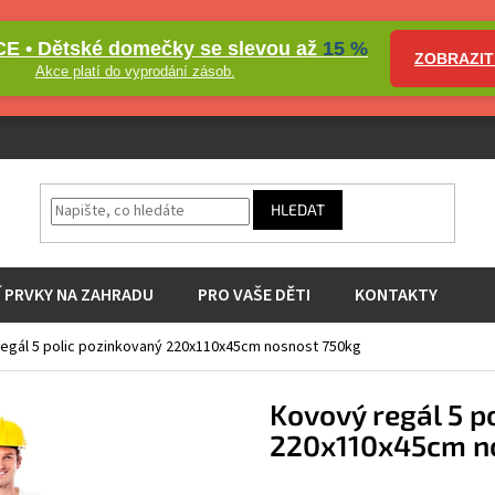
E • Dětské domečky se slevou až
15 %
ZOBRAZIT
Akce platí do vyprodání zásob.
HLEDAT
Í PRVKY NA ZAHRADU
PRO VAŠE DĚTI
KONTAKTY
egál 5 polic pozinkovaný 220x110x45cm nosnost 750kg
Kovový regál 5 p
220x110x45cm n