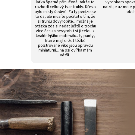
laťka špatně přitlučená, takže to
vyrobkem spokoj
rozhodí celkový tvar truhly. Dřevo
natrit je uz moje 
bylo místy šedivé. Za ty peníze se
obch
to dá, ale musíte počítat s tím, že
si truhlu dovyrobíte... možná je
otázka zda si nedat ještě o trochu
více času a nevyrobit si ji celou z
kvalitnějšího materiálu.. ty panty,
které mají držet těžké
polstrované víko jsou opravdu
miniaturní... na psí dvířka mám
větší..
Z
á
p
a
t
í