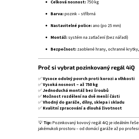
Celková nosnost:
750 kg
Barva:
pozink – stříbrná
Nastavitelné police:
ano (po 25 mm)
Montáž:
systém na zatlačení (bez nářadí)
Bezpečnost:
zaoblené hrany, ochranné krytky
Proč si vybrat pozinkovaný regál 4iQ
✅
Vysoce odolný povrch proti korozi a vlhkosti
✅
Vysoká nosnost – až 750 kg
✅
Jednoduchá montáž bez šroubů
✅
Možnost rozdělení na dvě menší části
✅
Vhodný do garáže, dílny, sklepa i skladu
✅
Kvalitní zpracování a dlouhá životnost
💡
Tip:
Pozinkovaný kovový regál 4iQ je ideálním řešen
jakémukoli prostoru – od domácí garáže až po profesi