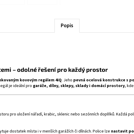
Popis
cemi – odolné řešení pro každý prostor
nkovaným kovovým regálem 4iQ
. Jeho
pevná ocelová konstrukce s 
egál je ideální pro
garáže, dílny, sklepy, sklady i domácí prostory
, kde
toru pro uložení nářadí, krabic, sklenic nebo sezónních doplňků. Každá pol
tuje dostatek místa i v menších garážích či dílnách. Police lze
nastavit p