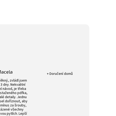
Hodnocení obchodu je 5 z 5 hvězdič
Macela
+ Doručení domů
k.
Hodnocení obchodu je 4 z 5 hvězdiček.
ěkný, zvládl jsem
3 dny. Nekvalitní
í návod, je třeba
 staženého pdfka,
alé detaily. Jednu
sel doříznout, aby
 mínus za šrouby,
aházené všechny
ou pytlích. Lepší