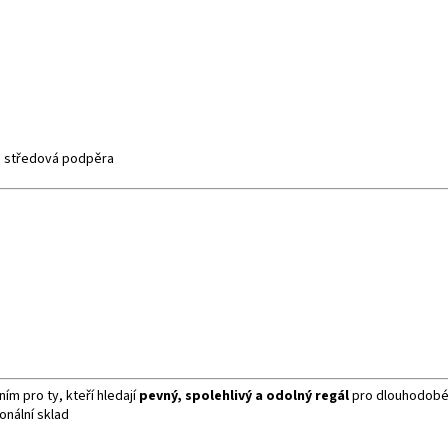
, středová podpěra
ím pro ty, kteří hledají
pevný, spolehlivý a odolný regál
pro dlouhodobé 
onální sklad