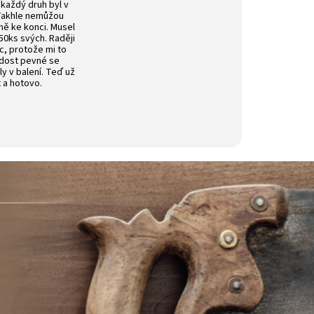
 každý druh byl v
 Takhle nemůžou
vně ke konci. Musel
50ks svých. Raději
íc, protože mi to
 dost pevné se
ly v balení. Teď už
t a hotovo.