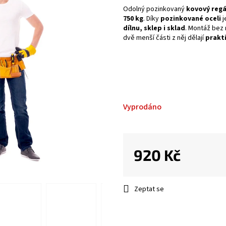
Odolný pozinkovaný
kovový regá
750 kg
. Díky
pozinkované oceli
j
dílnu, sklep i sklad
. Montáž bez 
dvě menší části z něj dělají
prakti
Vyprodáno
920 Kč
Měrná
cena:
Zeptat se