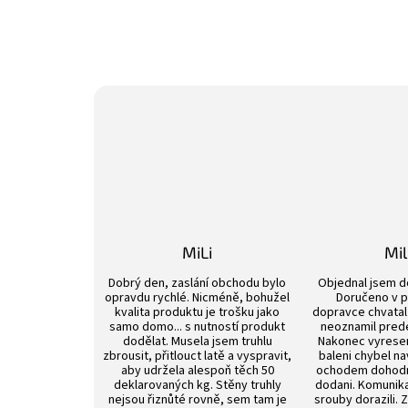
MiLi
Mi
Hodnocení obchodu je 3 z 5 hvězdiček.
Dobrý den, zaslání obchodu bylo
Objednal jsem d
opravdu rychlé. Nicméně, bohužel
Doručeno v p
kvalita produktu je trošku jako
dopravce chvatal 
samo domo... s nutností produkt
neoznamil pred
dodělat. Musela jsem truhlu
Nakonec vyrese
zbrousit, přitlouct latě a vyspravit,
baleni chybel na
aby udržela alespoň těch 50
ochodem dohod
deklarovaných kg. Stěny truhly
dodani. Komunik
nejsou řiznůté rovně, sem tam je
srouby dorazili. 