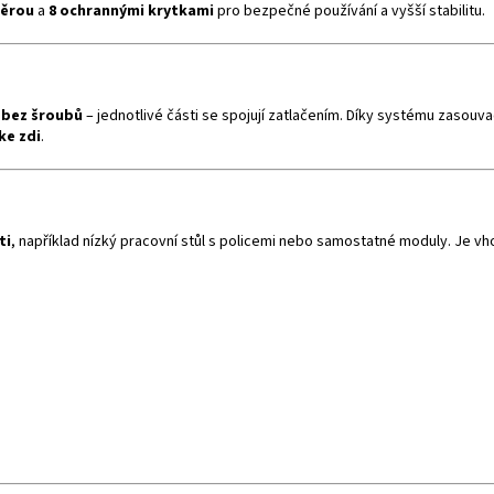
ěrou
a
8 ochrannými krytkami
pro bezpečné používání a vyšší stabilitu.
í bez šroubů
– jednotlivé části se spojují zatlačením. Díky systému zasouva
ke zdi
.
ti
, například nízký pracovní stůl s policemi nebo samostatné moduly. Je vh