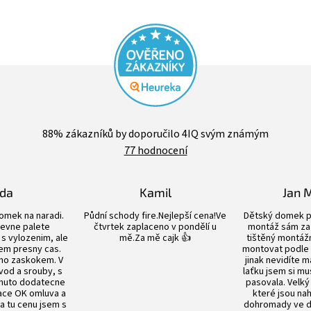
Průměrné
hodnocení
88
% zákazníků by doporučilo 4IQ svým známým
obchodu
77 hodnocení
je
4,4
z
5
lda
Kamil
Jan 
hvězdiček.
Hodnocení obchodu je 5 z 5 hvězdiček.
Hodnocení obchodu je 5 z 5 hvězdiče
omek na naradi.
Půdní schody fire.Nejlepší cena!Ve
Dětský domek p
evne palete
čtvrtek zaplaceno v pondělí u
montáž sám za 
s vylozenim, ale
mě.Za mě cajk 👍
tištěný montážn
em presny cas.
montovat podle
no zaskokem. V
jinak nevidíte m
vod a srouby, s
laťku jsem si mu
nuto dodatecne
pasovala. Velký
ace OK omluva a
které jsou n
Za tu cenu jsem s
dohromady ve dv