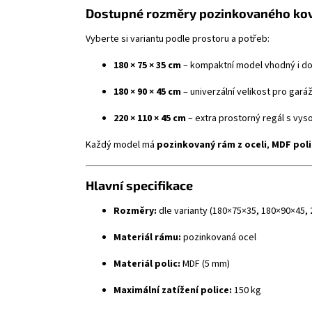
Dostupné rozměry pozinkovaného kov
Vyberte si variantu podle prostoru a potřeb:
180 × 75 × 35 cm
– kompaktní model vhodný i do
180 × 90 × 45 cm
– univerzální velikost pro garáž 
220 × 110 × 45 cm
– extra prostorný regál s vys
Každý model má
pozinkovaný rám z oceli
,
MDF poli
Hlavní specifikace
Rozměry:
dle varianty (180×75×35, 180×90×45,
Materiál rámu:
pozinkovaná ocel
Materiál polic:
MDF (5 mm)
Maximální zatížení police:
150 kg