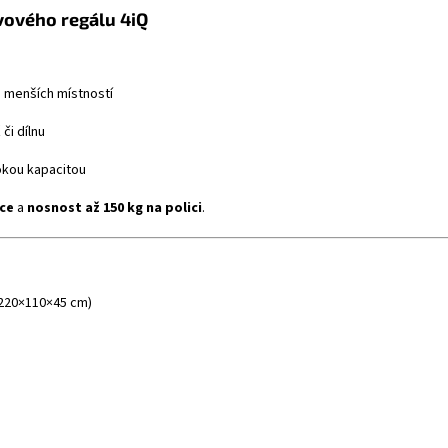
ového regálu 4iQ
 menších místností
či dílnu
okou kapacitou
ce
a
nosnost až 150 kg na polici
.
 220×110×45 cm)