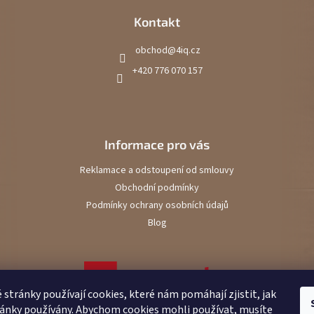
Kontakt
obchod
@
4iq.cz
+420 776 070 157
Informace pro vás
Reklamace a odstoupení od smlouvy
Obchodní podmínky
Podmínky ochrany osobních údajů
Blog
stránky používají cookies, které nám pomáhají zjistit, jak
ránky používány. Abychom cookies mohli používat, musíte