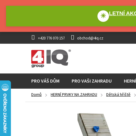
Přejít
na
LETNÍ AKC
obsah
☀
+420 776 070 157
obchod@4iq.cz
PRO VÁŠ DŮM
PRO VAŠI ZAHRADU
HERN
Domů
HERNÍ PRVKY NA ZAHRADU
Dětská hřiště