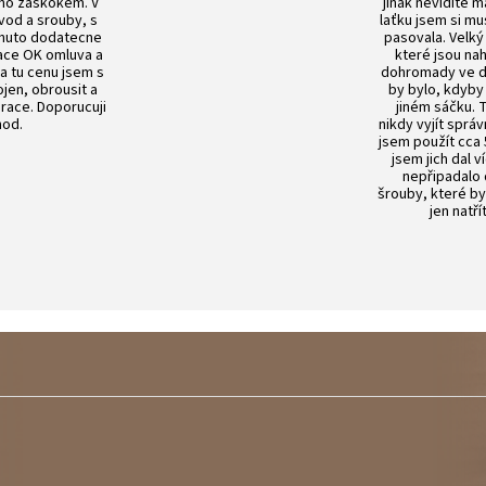
no zaskokem. V
jinak nevidíte m
vod a srouby, s
laťku jsem si mu
nuto dodatecne
pasovala. Velký
ace OK omluva a
které jsou n
Za tu cenu jsem s
dohromady ve dv
en, obrousit a
by bylo, kdyby
prace. Doporucuji
jiném sáčku.
od.
nikdy vyjít sprá
jsem použít cca 
jsem jich dal v
nepřipadalo
šrouby, které by
jen natří