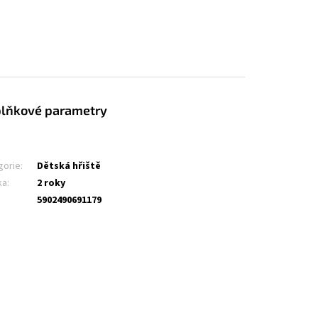
lňkové parametry
gorie
:
Dětská hřiště
ka
:
2 roky
5902490691179