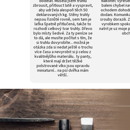
dodělat. Musela jsem truhlu
Nakonec vyrese
zbrousit, přitlouct latě a vyspravit,
baleni chybel na
aby udržela alespoň těch 50
ochodem dohod
deklarovaných kg. Stěny truhly
dodani. Komunik
nejsou řiznůté rovně, sem tam je
srouby dorazili. 
laťka špatně přitlučená, takže to
vyrobkem spokoj
rozhodí celkový tvar truhly. Dřevo
natrit je uz moje 
bylo místy šedivé. Za ty peníze se
obch
to dá, ale musíte počítat s tím, že
si truhlu dovyrobíte... možná je
otázka zda si nedat ještě o trochu
více času a nevyrobit si ji celou z
kvalitnějšího materiálu.. ty panty,
které mají držet těžké
polstrované víko jsou opravdu
miniaturní... na psí dvířka mám
větší..
Z
á
p
a
t
í