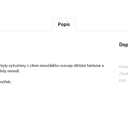
Popis
Dop
, byly vytvořeny s cílem neustálého rozvoje dětské fantazie a
Kate
ikdy nenudí.
Záru
EAN
:
potřeb.