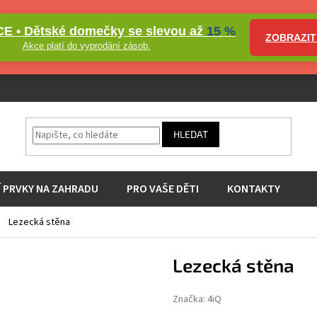
E • Dětské domečky se slevou až
15 %
ZOBRAZIT
Akce platí do vyprodání zásob.
HLEDAT
Í PRVKY NA ZAHRADU
PRO VAŠE DĚTI
KONTAKTY
Lezecká stěna
Lezecká stěna
Značka:
4iQ