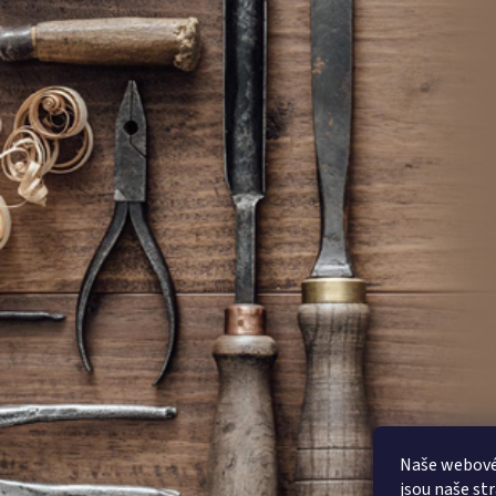
Naše webové 
jsou naše st