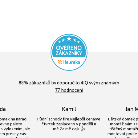
Průměrné
hodnocení
88
% zákazníků by doporučilo 4IQ svým známým
obchodu
77 hodnocení
je
4,4
z
5
lda
Kamil
Jan 
hvězdiček.
Hodnocení obchodu je 5 z 5 hvězdiček.
Hodnocení obchodu je 5 z 5 hvězdiče
omek na naradi.
Půdní schody fire.Nejlepší cena!Ve
Dětský domek p
evne palete
čtvrtek zaplaceno v pondělí u
montáž sám za 
s vylozenim, ale
mě.Za mě cajk 👍
tištěný montážn
em presny cas.
montovat podle