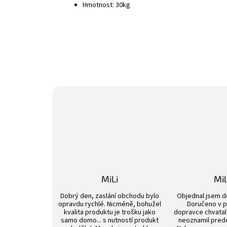
Hmotnost: 30kg
MiLi
Mi
Hodnocení obchodu je 3 z 5 hvězdiček.
Dobrý den, zaslání obchodu bylo
Objednal jsem d
opravdu rychlé. Nicméně, bohužel
Doručeno v p
kvalita produktu je trošku jako
dopravce chvatal 
samo domo... s nutností produkt
neoznamil pred