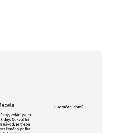
Hodnocení obchodu je 5 z 5 hvězdič
Macela
+ Doručení domů
k.
Hodnocení obchodu je 4 z 5 hvězdiček.
ěkný, zvládl jsem
3 dny. Nekvalitní
í návod, je třeba
 staženého pdfka,