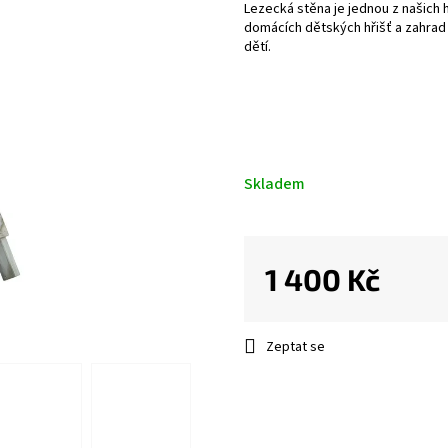
Lezecká stěna je jednou z našich
domácích dětských hřišť a zahrad 
dětí.
Skladem
1 400 Kč
Měrná
cena:
Zeptat se