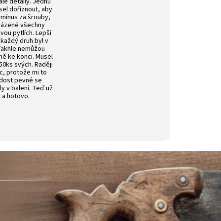
alé detaily. Jednu
sel doříznout, aby
 mínus za šrouby,
aházené všechny
ou pytlích. Lepší
 každý druh byl v
 Takhle nemůžou
vně ke konci. Musel
50ks svých. Raději
íc, protože mi to
 dost pevné se
ly v balení. Teď už
t a hotovo.