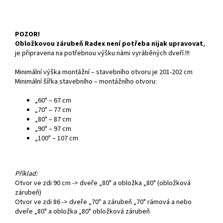
POZOR!
Obložkovou zárubeň Radex není potřeba nijak upravovat
,
je připravena na potřebnou výšku námi vyráběných dveří.!!!
Minimální výška montážní – stavebního otvoru je 201-202 cm
Minimální šířka stavebního – montážního otvoru:
„60" – 67 cm
„70" – 77 cm
„80" – 87 cm
„90" – 97 cm
„100" – 107 cm
Příklad:
Otvor ve zdi 90 cm -> dveře „80" a obložka „80" (obložková
zárubeň)
Otvor ve zdi 86 -> dveře „70" a zárubeň „70" rámová a nebo
dveře „80" a obložka „80" obložková zárubeň