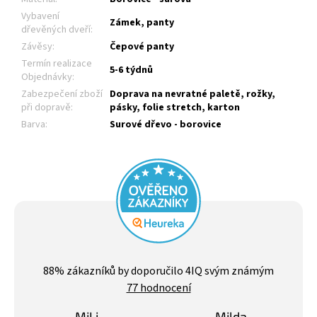
Vybavení
Zámek, panty
dřevěných dveří
:
Závěsy
:
Čepové panty
Termín realizace
5-6 týdnů
Objednávky
:
Zabezpečení zboží
Doprava na nevratné paletě, rožky,
při dopravě
:
pásky, folie stretch, karton
Barva
:
Surové dřevo - borovice
Průměrné
hodnocení
88
% zákazníků by doporučilo 4IQ svým známým
obchodu
77 hodnocení
je
4,4
z
MiLi
Milda