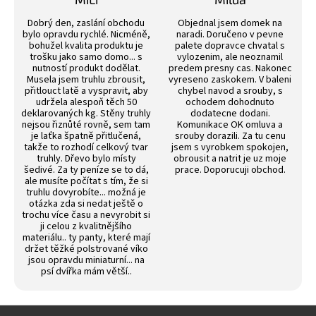
5
Hodnocení obchodu je 3 z 5 hvězdiček.
Hodnocení obchodu j
hvězdiček.
Dobrý den, zaslání obchodu
Objednal jsem domek na
bylo opravdu rychlé. Nicméně,
naradi. Doručeno v pevne
bohužel kvalita produktu je
palete dopravce chvatal s
trošku jako samo domo... s
vylozenim, ale neoznamil
nutností produkt dodělat.
predem presny cas. Nakonec
Musela jsem truhlu zbrousit,
vyreseno zaskokem. V baleni
přitlouct latě a vyspravit, aby
chybel navod a srouby, s
udržela alespoň těch 50
ochodem dohodnuto
deklarovaných kg. Stěny truhly
dodatecne dodani.
nejsou řiznůté rovně, sem tam
Komunikace OK omluva a
je laťka špatně přitlučená,
srouby dorazili. Za tu cenu
takže to rozhodí celkový tvar
jsem s vyrobkem spokojen,
truhly. Dřevo bylo místy
obrousit a natrit je uz moje
šedivé. Za ty peníze se to dá,
prace. Doporucuji obchod.
ale musíte počítat s tím, že si
truhlu dovyrobíte... možná je
otázka zda si nedat ještě o
trochu více času a nevyrobit si
ji celou z kvalitnějšího
materiálu.. ty panty, které mají
držet těžké polstrované víko
jsou opravdu miniaturní... na
psí dvířka mám větší..
Z