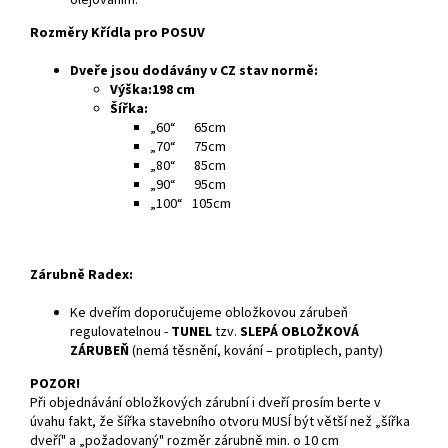
olejováním.
Rozměry Křídla pro POSUV
Dveře jsou dodávány v CZ stav normě:
Výška:198 cm
Šířka:
„60“ 65cm
„70“ 75cm
„80“ 85cm
„90“ 95cm
„100“ 105cm
Zárubně Radex:
Ke dveřím doporučujeme obložkovou zárubeň
regulovatelnou -
TUNEL
tzv.
SLEPÁ OBLOŽKOVÁ
ZÁRUBEŇ
(nemá těsnění, kování – protiplech, panty)
POZOR!
Při objednávání obložkových zárubní i dveří prosím berte v
úvahu fakt, že šířka stavebního otvoru MUSÍ být větší než „šířka
dveří" a „požadovaný" rozměr zárubně min. o 10 cm