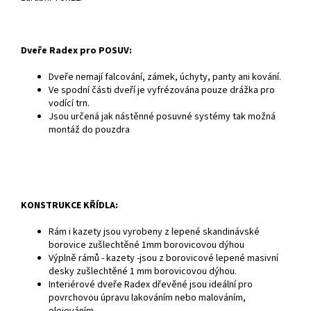
Dveře Radex pro POSUV:
Dveře nemají falcování, zámek, úchyty, panty ani kování.
Ve spodní části dveří je vyfrézována pouze drážka pro
vodící trn.
Jsou určená jak nástěnné posuvné systémy tak možná
montáž do pouzdra
KONSTRUKCE KŘÍDLA:
Rám i kazety jsou vyrobeny z lepené skandinávské
borovice zušlechtěné 1mm borovicovou dýhou
Výplně rámů - kazety -jsou z borovicové lepené masivní
desky zušlechtěné 1 mm borovicovou dýhou.
Interiérové dveře Radex dřevěné jsou ideální pro
povrchovou úpravu lakováním nebo malováním,