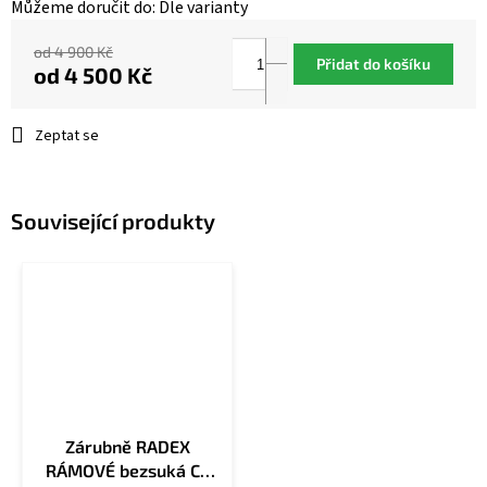
Můžeme doručit do:
Dle varianty
od 4 900 Kč
Přidat do košíku
od
4 500 Kč
Měrná
cena:
Zeptat se
Související produkty
Zárubně RADEX
RÁMOVÉ bezsuká CZ