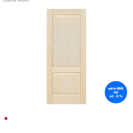
Značka:
RADEX
od 4 900
Kč
až –9 %