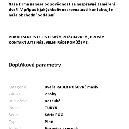
Naše firma nenese odpovědnost za nesprávné zaměření
dveří. V případě jakýchkoliv nesrovnalostí kontaktujte
naše obchodní oddělení.
POKUD SI NEJSTE JISTI SVÝM POŽADAVKEM, PROSÍM
KONTAKTUJTE NÁS, VELMI RÁDI POMŮŽEME.
Doplňkové parametry
Kategorie
:
Dveře RADEX POSUVNÉ masiv
Záruka
:
2 roky
Druh dřeva
:
Bezsuké
Rodina
:
TURYN
Série
:
Série FOG
Typ
:
Plné
Materiál
:
Borovice - surová