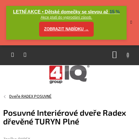
Přejít
na
LETNÍ AKCE • Dětské domečky se slevou až
15 %
obsah
Akce platí do vyprodání zásob.
ZOBRAZIT NABÍDKU →
NÁKUP
KOŠÍK
Dveře RADEX POSUVNÉ
Posuvné Interiérové dveře Radex
dřevěné TURYN Plné