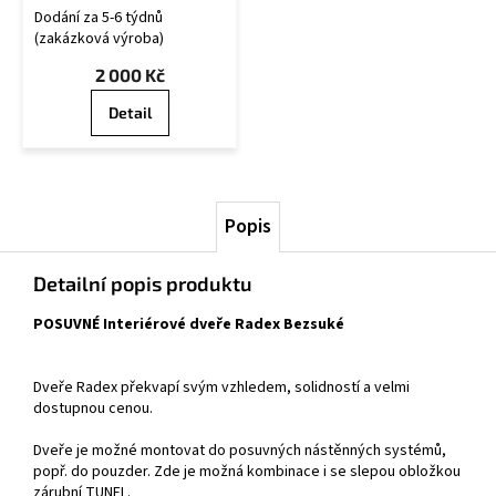
OB/U
Dodání za 5-6 týdnů
(zakázková výroba)
2 000 Kč
Detail
Popis
Detailní popis produktu
POSUVNÉ Interiérové dveře Radex Bezsuké
Dveře Radex překvapí svým vzhledem, solidností a velmi
dostupnou cenou.
Dveře je možné montovat do posuvných nástěnných systémů,
popř. do pouzder. Zde je možná kombinace i se slepou obložkou
zárubní TUNEL.