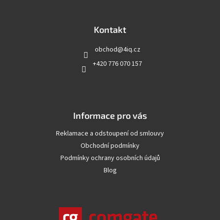
á
p
a
Kontakt
t
obchod
@
4iq.cz
í
+420 776 070 157
Informace pro vás
Reklamace a odstoupení od smlouvy
Obchodní podmínky
Podmínky ochrany osobních údajů
Blog