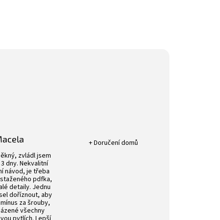
Hodnocení obchodu je 5 z 5 hvězdič
Macela
+ Doručení domů
k.
Hodnocení obchodu je 4 z 5 hvězdiček.
ěkný, zvládl jsem
3 dny. Nekvalitní
í návod, je třeba
 staženého pdfka,
alé detaily. Jednu
sel doříznout, aby
 mínus za šrouby,
aházené všechny
ou pytlích. Lepší