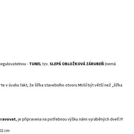
egulovatelnou -
TUNEL
tzv.
SLEPÁ OBLOŽKOVÁ ZÁRUBEŇ
(nemá
te v úvahu fakt, že šířka stavebního otvoru MUSÍ být větší než „šířka
pravovat
, je připravena na potřebnou výšku námi vyráběných dveří.!!!
202 cm