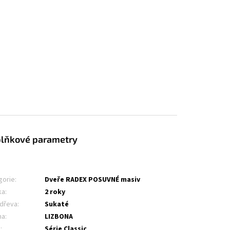
lňkové parametry
gorie
:
Dveře RADEX POSUVNÉ masiv
ka
:
2 roky
 dřeva
:
Sukaté
na
:
LIZBONA
e
:
Série Classic