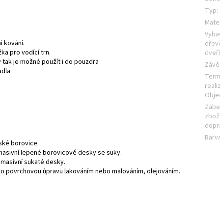
Typ
:
Mater
Vyba
i kování.
dřev
ka pro vodící trn.
dveř
tak je možné použít i do pouzdra
Závě
adla
Term
reali
Obje
Zabe
zboží
dopr
Barv
ské borovice.
masivní lepené borovicové desky se suky.
 masivní sukaté desky.
pro povrchovou úpravu lakováním nebo malováním, olejováním.