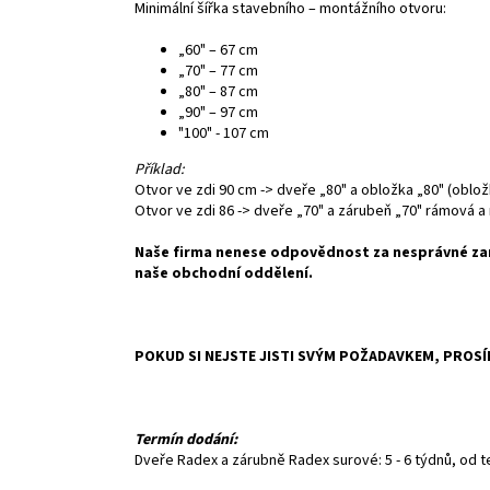
Minimální šířka stavebního – montážního otvoru:
„60" – 67 cm
„70" – 77 cm
„80" – 87 cm
„90" – 97 cm
"100" - 107 cm
Příklad:
Otvor ve zdi 90 cm -> dveře „80" a obložka „80" (oblo
Otvor ve zdi 86 -> dveře „70" a zárubeň „70" rámová 
Naše firma nenese odpovědnost za nesprávné zam
naše obchodní oddělení.
POKUD SI NEJSTE JISTI SVÝM POŽADAVKEM, PROS
Termín dodání:
Dveře Radex a zárubně Radex surové: 5 - 6 týdnů, od 