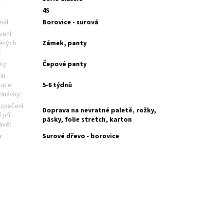
4S
iál
:
Borovice - surová
vení
ěných
Zámek, panty
í
:
sy
:
Čepové panty
ín
zace
5-6 týdnů
dnávky
:
zpečení
Doprava na nevratné paletě, rožky,
 při
pásky, folie stretch, karton
avě
:
a
:
Surové dřevo - borovice