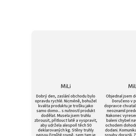
MiLi
Mi
Hodnocení obchodu je 3 z 5 hvězdiček.
Dobrý den, zaslání obchodu bylo
Objednal jsem d
opravdu rychlé. Nicméně, bohužel
Doručeno v p
kvalita produktu je trošku jako
dopravce chvatal 
samo domo... s nutností produkt
neoznamil pred
dodělat. Musela jsem truhlu
Nakonec vyrese
zbrousit, přitlouct latě a vyspravit,
baleni chybel na
aby udržela alespoň těch 50
ochodem dohod
deklarovaných kg. Stěny truhly
dodani. Komunik
nejsou řiznůté rovně, sem tam je
srouby dorazili. 