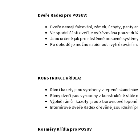
Dveře Radex pro POSUV:
Dveře nemají falcování, zámek, úchyty, panty an
Ve spodní části dveří je vyfrézována pouze dráž
Jsou určené jak pro nástěnné posuvné systémy 
Po dohodě je možno nabídnout i vyfrézování m
KONSTRUKCE KŘÍDLA:
Rám i kazety jsou vyrobeny z lepené skandináv
Rámy dveří jsou vyrobeny z konstrukčně stálé 
Výplně rámů - kazety -jsou z borovicové lepené
Interiérové dveře Radex dřevěné jsou ideální 
Rozměry Křídla pro POSUV