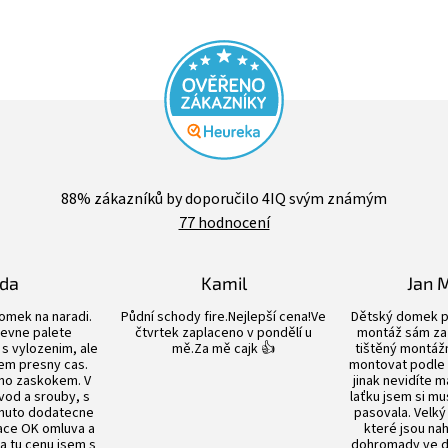
Průměrné
hodnocení
88
% zákazníků by doporučilo 4IQ svým známým
obchodu
77 hodnocení
je
4,4
z
5
lda
Kamil
Jan 
hvězdiček.
Hodnocení obchodu je 5 z 5 hvězdiček.
Hodnocení obchodu je 5 z 5 hvězdiče
omek na naradi.
Půdní schody fire.Nejlepší cena!Ve
Dětský domek p
evne palete
čtvrtek zaplaceno v pondělí u
montáž sám za 
s vylozenim, ale
mě.Za mě cajk 👍
tištěný montážn
em presny cas.
montovat podle
no zaskokem. V
jinak nevidíte m
vod a srouby, s
laťku jsem si mu
nuto dodatecne
pasovala. Velký
ace OK omluva a
které jsou n
Za tu cenu jsem s
dohromady ve dv