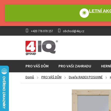
Přejít
na
LETNÍ AKC
obsah
☀
+420 776 070 157
obchod@4iq.cz
PRO VÁŠ DŮM
PRO VAŠI ZAHRADU
HERN
Domů
PRO VÁŠ DŮM
Dveře RADEX POSUVNÉ