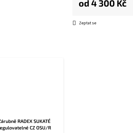
od
4 300 Kč
Měrná
cena:
Zeptat se
Zárubně RADEX SUKATÉ
egulovatelné CZ OSU/R