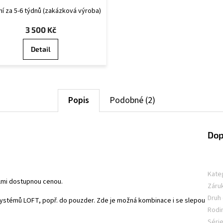
í za 5-6 týdnů (zakázková výroba)
3 500 Kč
Detail
Popis
Podobné (2)
Dop
Kate
lmi dostupnou cenou.
Záru
Druh
stémů LOFT, popř. do pouzder. Zde je možná kombinace i se slepou
Rodi
Séri