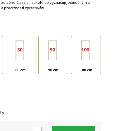
e série Classic - sukaté se vyznačují jedinečným a
 a precizností zpracování.
80 cm
90 cm
100 cm
nty