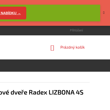
 NABÍDKU →
Přihlášení
NÁKUPNÍ
Prázdný košík
KOŠÍK
rové dveře Radex LIZBONA 4S