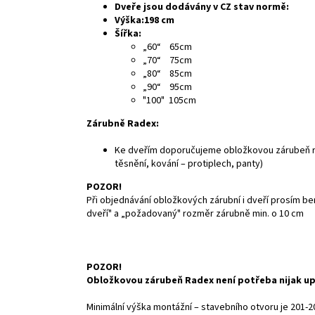
Dveře jsou dodávány v CZ stav normě:
Výška:198 cm
Šířka:
„60“ 65cm
„70“ 75cm
„80“ 85cm
„90“ 95cm
"100" 105cm
Zárubně Radex:
Ke dveřím doporučujeme obložkovou zárubeň r
těsnění, kování – protiplech, panty)
POZOR!
Při objednávání obložkových zárubní i dveří prosím ber
dveří" a „požadovaný" rozměr zárubně min. o 10 cm
POZOR!
Obložkovou zárubeň Radex není potřeba nijak u
Minimální výška montážní – stavebního otvoru je 201-