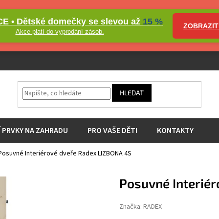
E • Dětské domečky se slevou až
15 %
ZOBRAZIT
Akce platí do vyprodání zásob.
HLEDAT
Í PRVKY NA ZAHRADU
PRO VAŠE DĚTI
KONTAKTY
Posuvné Interiérové dveře Radex LIZBONA 4S
Posuvné Interié
Značka:
RADEX