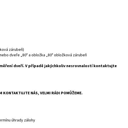
žková zárubeň)
a nebo dveře „80" a obložka „80" obložková zárubeň
ěření dveří. V případě jakýchkoliv nesrovnalostí kontaktujte
ÍM KONTAKTUJTE NÁS, VELMI RÁDI POMŮŽEME.
termínu úhrady zálohy