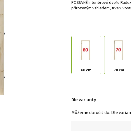
POSUVNÉ Interiérové dveře Radex z
přirozeným vzhledem, trvanlivostí
60 cm
70 cm
Dle varianty
Můžeme doručit do:
Dle varia