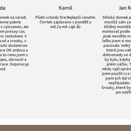
5
lda
Kamil
Jan 
hvězdiček.
Hodnocení obchodu je 5 z 5 hvězdiček.
Hodnocení obchodu je 5 z 5 hvězdiče
omek na naradi.
Půdní schody fire.Nejlepší cena!Ve
Dětský domek p
evne palete
čtvrtek zaplaceno v pondělí u
montáž sám za 
s vylozenim, ale
mě.Za mě cajk 👍
tištěný montážn
em presny cas.
montovat podle
no zaskokem. V
jinak nevidíte m
vod a srouby, s
laťku jsem si mu
nuto dodatecne
pasovala. Velký
ace OK omluva a
které jsou n
Za tu cenu jsem s
dohromady ve dv
en, obrousit a
by bylo, kdyby
prace. Doporucuji
jiném sáčku.
od.
nikdy vyjít sprá
jsem použít cca 
jsem jich dal v
nepřipadalo
šrouby, které by
jen natří