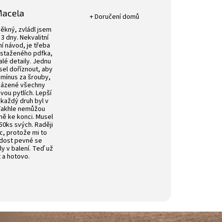
Hodnocení obchodu je 5 z 5 hvězdič
Macela
+ Doručení domů
k.
Hodnocení obchodu je 4 z 5 hvězdiček.
ěkný, zvládl jsem
3 dny. Nekvalitní
í návod, je třeba
 staženého pdfka,
alé detaily. Jednu
sel doříznout, aby
 mínus za šrouby,
aházené všechny
ou pytlích. Lepší
 každý druh byl v
 Takhle nemůžou
vně ke konci. Musel
50ks svých. Raději
íc, protože mi to
 dost pevné se
ly v balení. Teď už
t a hotovo.