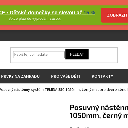
E • Dětské domečky se slevou až
15 %
ZOBRAZIT
Akce platí do vyprodání zásob.
HLEDAT
Í PRVKY NA ZAHRADU
PRO VAŠE DĚTI
KONTAKTY
Posuvný nástěnný systém TEMIDA 850-1050mm, černý mat pro dveře série
Posuvný nástěnn
1050mm, černý m