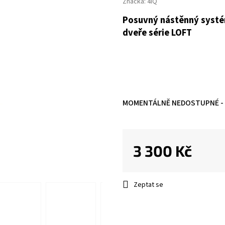
Značka:
4iQ
Posuvný nástěnný systé
dveře série LOFT
MOMENTÁLNĚ NEDOSTUPNÉ - S
3 300 Kč
Měrná
cena:
Zeptat se