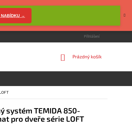
 NABÍDKU →
Přihlášení
NÁKUPNÍ
Prázdný košík
KOŠÍK
 LOFT
ý systém TEMIDA 850-
at pro dveře série LOFT