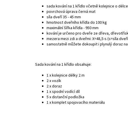
sada kování na 1 křídlo včetně kolejnice o délc
povrchová úprava černá mat
síla dveří 35 - 45 mm
hmotnost dveřního křídla do 100 kg
maximální šířka křídla - 950 mm
kování je určeno pro dveře ze dřeva, dřevotří
mezera mezi zdi a dveřmi: X=48,5-s (s=síla dveří
samostatně můžete dokoupit i plynulý doraz 
Sada kování na 1 křídlo obsahuje:
1 x kolejnice délky 2 m
2 x vozík
2 x doraz
1 x spodní vodící díl
5 x distanční podložka
1 x komplet spojovacího materiálu