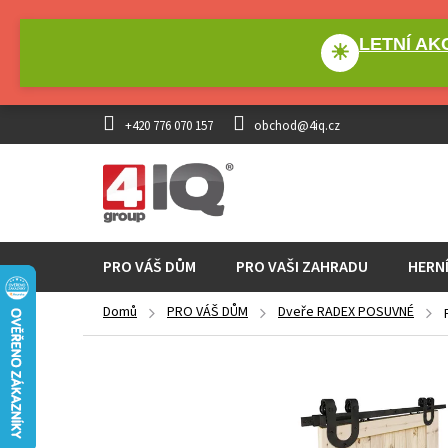
Přejít
na
LETNÍ AKC
obsah
☀
+420 776 070 157
obchod@4iq.cz
PRO VÁŠ DŮM
PRO VAŠI ZAHRADU
HERN
Domů
PRO VÁŠ DŮM
Dveře RADEX POSUVNÉ