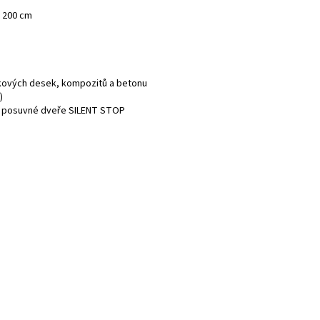
e 200 cm
skových desek, kompozitů a betonu
)
na posuvné dveře SILENT STOP