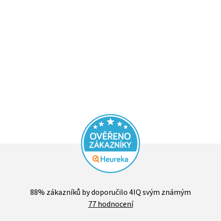
Průměrné
hodnocení
88
% zákazníků by doporučilo 4IQ svým známým
obchodu
77 hodnocení
je
4,4
z