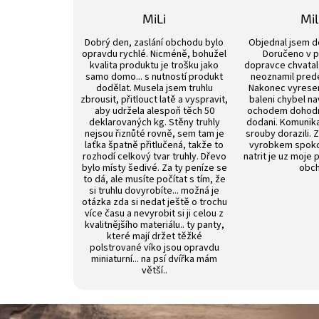
MiLi
Mi
Hodnocení obchodu je 3 z 5 hvězdiček.
Dobrý den, zaslání obchodu bylo
Objednal jsem d
opravdu rychlé. Nicméně, bohužel
Doručeno v p
kvalita produktu je trošku jako
dopravce chvatal 
samo domo... s nutností produkt
neoznamil pred
dodělat. Musela jsem truhlu
Nakonec vyrese
zbrousit, přitlouct latě a vyspravit,
baleni chybel na
aby udržela alespoň těch 50
ochodem dohod
deklarovaných kg. Stěny truhly
dodani. Komunik
nejsou řiznůté rovně, sem tam je
srouby dorazili. 
laťka špatně přitlučená, takže to
vyrobkem spokoj
rozhodí celkový tvar truhly. Dřevo
natrit je uz moje 
bylo místy šedivé. Za ty peníze se
obch
to dá, ale musíte počítat s tím, že
si truhlu dovyrobíte... možná je
otázka zda si nedat ještě o trochu
více času a nevyrobit si ji celou z
kvalitnějšího materiálu.. ty panty,
které mají držet těžké
polstrované víko jsou opravdu
miniaturní... na psí dvířka mám
větší..
Z