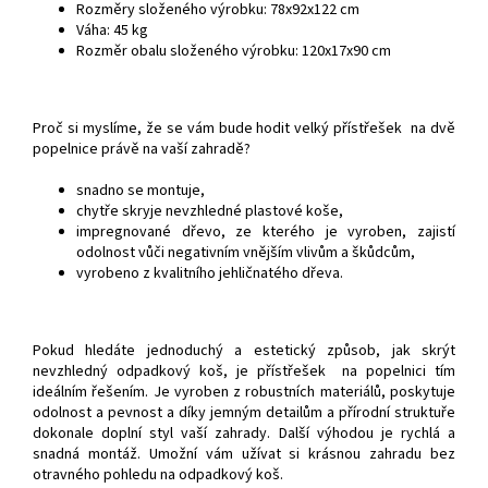
Rozměry složeného výrobku: 78x92x122 cm
Váha: 45 kg
Rozměr obalu složeného výrobku: 120x17x90 cm
Proč si myslíme, že se vám bude hodit velký přístřešek na dvě
popelnice právě na vaší zahradě?
snadno se montuje,
chytře skryje nevzhledné plastové koše,
impregnované dřevo, ze kterého je vyroben, zajistí
odolnost vůči negativním vnějším vlivům a škůdcům,
vyrobeno z kvalitního jehličnatého dřeva.
Pokud hledáte jednoduchý a estetický způsob, jak skrýt
nevzhledný odpadkový koš, je přístřešek na popelnici tím
ideálním řešením. Je vyroben z robustních materiálů, poskytuje
odolnost a pevnost a díky jemným detailům a přírodní struktuře
dokonale doplní styl vaší zahrady. Další výhodou je rychlá a
snadná montáž. Umožní vám užívat si krásnou zahradu bez
otravného pohledu na odpadkový koš.