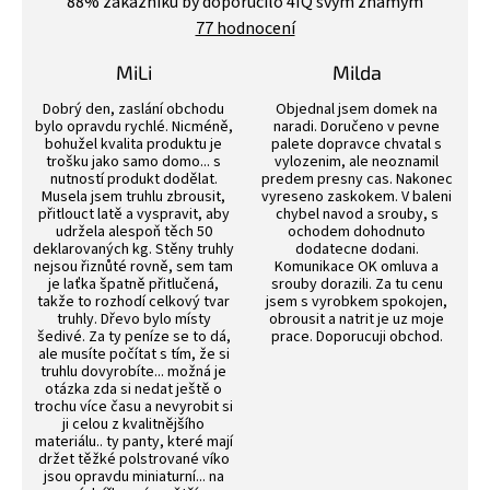
88
% zákazníků by doporučilo 4IQ svým známým
obchodu
77 hodnocení
je
4,4
z
MiLi
Milda
5
Hodnocení obchodu je 3 z 5 hvězdiček.
Hodnocení obchodu j
hvězdiček.
Dobrý den, zaslání obchodu
Objednal jsem domek na
bylo opravdu rychlé. Nicméně,
naradi. Doručeno v pevne
bohužel kvalita produktu je
palete dopravce chvatal s
trošku jako samo domo... s
vylozenim, ale neoznamil
nutností produkt dodělat.
predem presny cas. Nakonec
Musela jsem truhlu zbrousit,
vyreseno zaskokem. V baleni
přitlouct latě a vyspravit, aby
chybel navod a srouby, s
udržela alespoň těch 50
ochodem dohodnuto
deklarovaných kg. Stěny truhly
dodatecne dodani.
nejsou řiznůté rovně, sem tam
Komunikace OK omluva a
je laťka špatně přitlučená,
srouby dorazili. Za tu cenu
takže to rozhodí celkový tvar
jsem s vyrobkem spokojen,
truhly. Dřevo bylo místy
obrousit a natrit je uz moje
šedivé. Za ty peníze se to dá,
prace. Doporucuji obchod.
ale musíte počítat s tím, že si
truhlu dovyrobíte... možná je
otázka zda si nedat ještě o
trochu více času a nevyrobit si
ji celou z kvalitnějšího
materiálu.. ty panty, které mají
držet těžké polstrované víko
jsou opravdu miniaturní... na