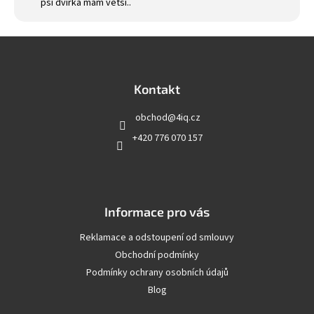
psí dvířka mám větší..
Z
á
p
a
Kontakt
t
obchod
@
4iq.cz
í
+420 776 070 157
Informace pro vás
Reklamace a odstoupení od smlouvy
Obchodní podmínky
Podmínky ochrany osobních údajů
Blog