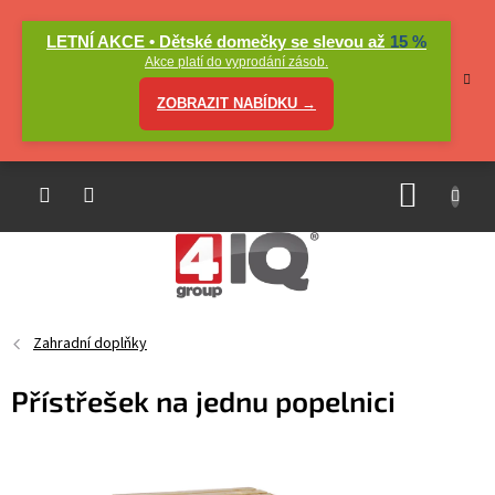
Přejít
na
LETNÍ AKCE • Dětské domečky se slevou až
15 %
obsah
Akce platí do vyprodání zásob.
ZOBRAZIT NABÍDKU →
NÁKUP
KOŠÍK
Zahradní doplňky
Přístřešek na jednu popelnici