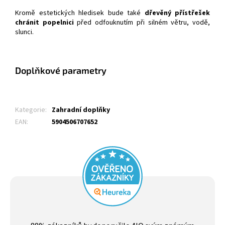
Kromě estetických hledisek bude také
dřevěný přístřešek
chránit popelnici
před odfouknutím při silném větru, vodě,
slunci.
Doplňkové parametry
Kategorie
:
Zahradní doplňky
EAN
:
5904506707652
Průměrné
hodnocení