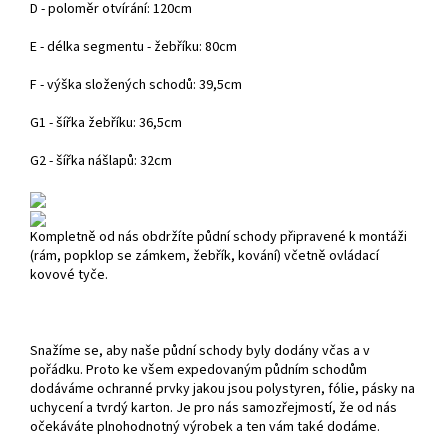
D - poloměr otvírání: 120cm
E - délka segmentu - žebříku: 80cm
F - výška složených schodů: 39,5cm
G1 - šířka žebříku: 36,5cm
G2 - šířka nášlapů: 32cm
Kompletně od nás obdržíte půdní schody připravené k montáži
(rám, popklop se zámkem, žebřík, kování) včetně ovládací
kovové tyče.
Snažíme se, aby naše půdní schody byly dodány včas a v
pořádku. Proto ke všem expedovaným půdním schodům
dodáváme ochranné prvky jakou jsou polystyren, fólie, pásky na
uchycení a tvrdý karton. Je pro nás samozřejmostí, že od nás
očekáváte plnohodnotný výrobek a ten vám také dodáme.