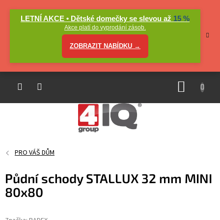
Přejít
na
LETNÍ AKCE • Dětské domečky se slevou až
15 %
obsah
Akce platí do vyprodání zásob.
ZOBRAZIT NABÍDKU →
NÁKUP
KOŠÍK
PRO VÁŠ DŮM
Půdní schody STALLUX 32 mm MINI
80x80