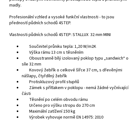
madly.
Profesionální vzhled a vysoké funkční vlastnosti - to jsou
předností půdních schodů 4STEP.
Vlastnosti půdních schodů 4STEP: STALLUX 32 mm MINI
Součinitel průniku tepla: 1,20 W/m2K
Výška rámu 13 cm s těsněním
Oboustranně bílý izolovaný poklop typu „sandwich“ o
síle 32 mm
Kovový žebřík o celkové šířce 37 cm, s dřevěnými
nášlapy, čtyřdílný žebřík
Protiskluzový profil stupňů
Zámek s přítlakem v poklopu - nemá žádné vyčnívající
části
Těsnění po celém obvodu rámu
Určeno pro výšku stropu do 270 cm
Maximální zatížení 150 kg
Výrobek vyhovuje normě EN 14975: 2010