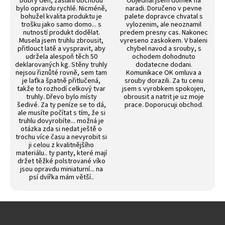
Dobrý den, zaslání obchodu
Objednal jsem domek na
bylo opravdu rychlé. Nicméně,
naradi. Doručeno v pevne
bohužel kvalita produktu je
palete dopravce chvatal s
trošku jako samo domo... s
vylozenim, ale neoznamil
nutností produkt dodělat.
predem presny cas. Nakonec
Musela jsem truhlu zbrousit,
vyreseno zaskokem. V baleni
přitlouct latě a vyspravit, aby
chybel navod a srouby, s
udržela alespoň těch 50
ochodem dohodnuto
deklarovaných kg. Stěny truhly
dodatecne dodani.
nejsou řiznůté rovně, sem tam
Komunikace OK omluva a
je laťka špatně přitlučená,
srouby dorazili. Za tu cenu
takže to rozhodí celkový tvar
jsem s vyrobkem spokojen,
truhly. Dřevo bylo místy
obrousit a natrit je uz moje
šedivé. Za ty peníze se to dá,
prace. Doporucuji obchod.
ale musíte počítat s tím, že si
truhlu dovyrobíte... možná je
otázka zda si nedat ještě o
trochu více času a nevyrobit si
ji celou z kvalitnějšího
materiálu.. ty panty, které mají
držet těžké polstrované víko
jsou opravdu miniaturní... na
psí dvířka mám větší..
Z
á