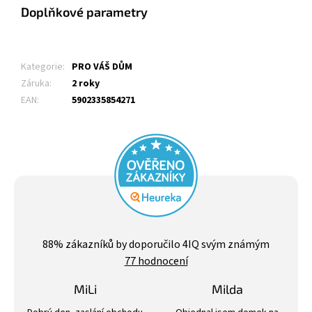
Doplňkové parametry
Kategorie
:
PRO VÁŠ DŮM
Záruka
:
2 roky
EAN
:
5902335854271
Průměrné
hodnocení
88
% zákazníků by doporučilo 4IQ svým známým
obchodu
77 hodnocení
je
4,4
z
MiLi
Milda
5
Hodnocení obchodu je 3 z 5 hvězdiček.
Hodnocení obchodu j
hvězdiček.