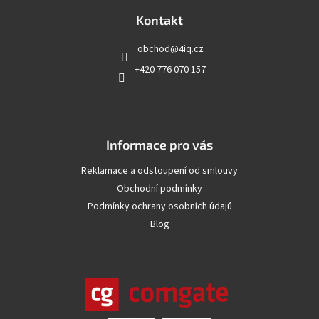
p
a
Kontakt
t
obchod
@
4iq.cz
í
+420 776 070 157
Informace pro vás
Reklamace a odstoupení od smlouvy
Obchodní podmínky
Podmínky ochrany osobních údajů
Blog