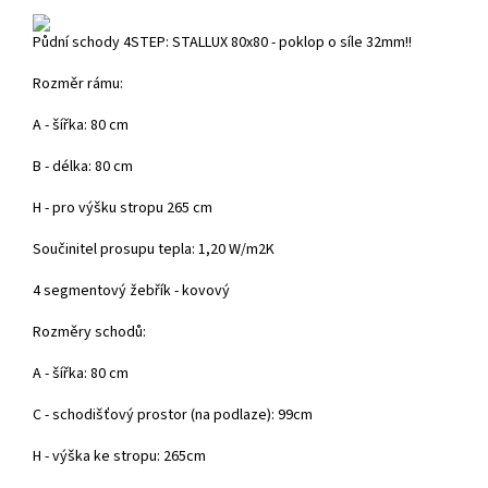
Půdní schody 4STEP: STALLUX 80x80 - poklop o síle 32mm!!
Rozměr rámu:
A - šířka: 80 cm
B - délka: 80 cm
H - pro výšku stropu 265 cm
Součinitel prosupu tepla: 1,20 W/m2K
4 segmentový žebřík - kovový
Rozměry schodů:
A - šířka: 80 cm
C - schodišťový prostor (na podlaze): 99cm
H - výška ke stropu: 265cm