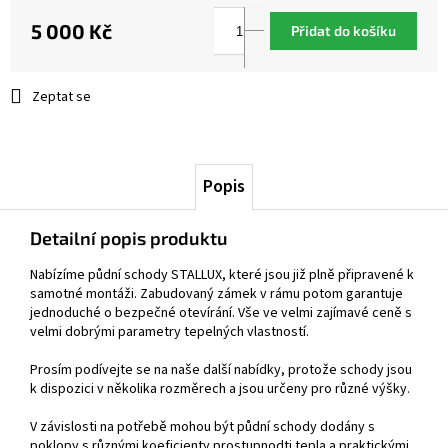
5 000 Kč
Přidat do košíku
Měrná
cena:
Zeptat se
Popis
Detailní popis produktu
Nabízíme půdní schody STALLUX, které jsou již plně připravené k
samotné montáži. Zabudovaný zámek v rámu potom garantuje
jednoduché o bezpečné otevírání. Vše ve velmi zajímavé ceně s
velmi dobrými parametry tepelných vlastností.
Prosím podívejte se na naše další nabídky, protože schody jsou
k dispozici v několika rozměrech a jsou určeny pro různé výšky.
V závislosti na potřebě mohou být půdní schody dodány s
poklopy s různými koeficienty prostupnodti tepla a praktickými