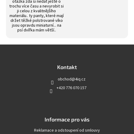
otázka zda si nedat ještě o
trochu více času a nevyrobit si
ji celou z kvalitnějšího
materiálu.. ty panty, které mají
držet těžké polstrované víko
jsou opravdu miniaturní... na
psí dvířka mám větší..
Z
á
p
a
Kontakt
t
obchod
@
4iq.cz
í
+420 776 070 157
Informace pro vás
Reklamace a odstoupení od smlouvy