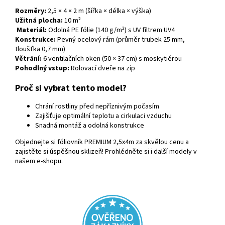
Rozměry:
2,5 × 4 × 2 m (šířka × délka × výška)
Užitná plocha:
10 m²
Materiál:
Odolná PE fólie (140 g/m²) s UV filtrem UV4
Konstrukce:
Pevný ocelový rám (průměr trubek 25 mm,
tloušťka 0,7 mm)
Větrání:
6 ventilačních oken (50 × 37 cm) s moskytiérou
Pohodlný vstup:
Rolovací dveře na zip
Proč si vybrat tento model?
Chrání rostliny před nepříznivým počasím
Zajišťuje optimální teplotu a cirkulaci vzduchu
Snadná montáž a odolná konstrukce
Objednejte si fóliovník PREMIUM 2,5x4m za skvělou cenu a
zajistěte si úspěšnou sklizeň! Prohlédněte si i další modely v
našem e-shopu.