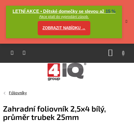
Přejít
na
LETNÍ AKCE • Dětské domečky se slevou až
15 %
obsah
Akce platí do vyprodání zásob.
ZOBRAZIT NABÍDKU →
NÁKUP
KOŠÍK
Fóliovníky
Zahradní foliovník 2,5x4 bílý,
průměr trubek 25mm