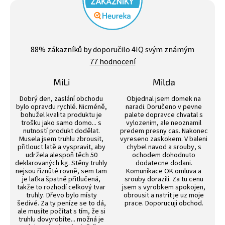
Průměrné
hodnocení
88
% zákazníků by doporučilo 4IQ svým známým
obchodu
77 hodnocení
je
4,4
z
MiLi
Milda
5
Hodnocení obchodu je 3 z 5 hvězdiček.
Hodnocení obchodu j
hvězdiček.
Dobrý den, zaslání obchodu
Objednal jsem domek na
bylo opravdu rychlé. Nicméně,
naradi. Doručeno v pevne
bohužel kvalita produktu je
palete dopravce chvatal s
trošku jako samo domo... s
vylozenim, ale neoznamil
nutností produkt dodělat.
predem presny cas. Nakonec
Musela jsem truhlu zbrousit,
vyreseno zaskokem. V baleni
přitlouct latě a vyspravit, aby
chybel navod a srouby, s
udržela alespoň těch 50
ochodem dohodnuto
deklarovaných kg. Stěny truhly
dodatecne dodani.
nejsou řiznůté rovně, sem tam
Komunikace OK omluva a
je laťka špatně přitlučená,
srouby dorazili. Za tu cenu
takže to rozhodí celkový tvar
jsem s vyrobkem spokojen,
truhly. Dřevo bylo místy
obrousit a natrit je uz moje
šedivé. Za ty peníze se to dá,
prace. Doporucuji obchod.
ale musíte počítat s tím, že si
truhlu dovyrobíte... možná je