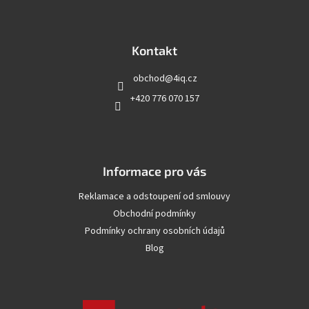
Z
á
p
a
Kontakt
t
obchod
@
4iq.cz
í
+420 776 070 157
Informace pro vás
Reklamace a odstoupení od smlouvy
Obchodní podmínky
Podmínky ochrany osobních údajů
Blog