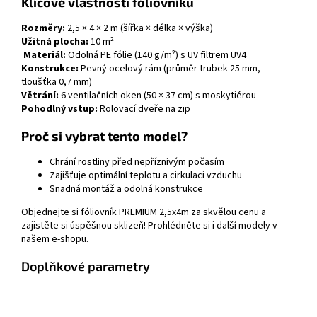
Klíčové vlastnosti fóliovníku
Rozměry:
2,5 × 4 × 2 m (šířka × délka × výška)
Užitná plocha:
10 m²
Materiál:
Odolná PE fólie (140 g/m²) s UV filtrem UV4
Konstrukce:
Pevný ocelový rám (průměr trubek 25 mm,
tloušťka 0,7 mm)
Větrání:
6 ventilačních oken (50 × 37 cm) s moskytiérou
Pohodlný vstup:
Rolovací dveře na zip
Proč si vybrat tento model?
Chrání rostliny před nepříznivým počasím
Zajišťuje optimální teplotu a cirkulaci vzduchu
Snadná montáž a odolná konstrukce
Objednejte si fóliovník PREMIUM 2,5x4m za skvělou cenu a
zajistěte si úspěšnou sklizeň! Prohlédněte si i další modely v
našem e-shopu.
Doplňkové parametry