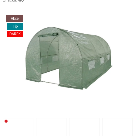
Značka:
4iQ
Akce
Tip
DÁREK