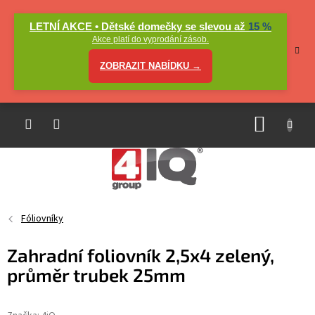
Přejít
na
LETNÍ AKCE • Dětské domečky se slevou až
15 %
obsah
Akce platí do vyprodání zásob.
ZOBRAZIT NABÍDKU →
NÁKUP
KOŠÍK
Fóliovníky
Zahradní foliovník 2,5x4 zelený,
průměr trubek 25mm