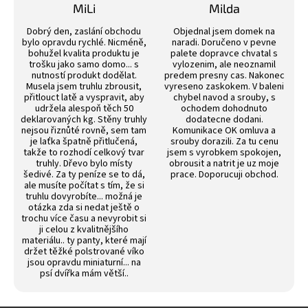
z
MiLi
Milda
5
Hodnocení obchodu je 3 z 5 hvězdiček.
Hodnocení obchodu j
hvězdiček.
Dobrý den, zaslání obchodu
Objednal jsem domek na
bylo opravdu rychlé. Nicméně,
naradi. Doručeno v pevne
bohužel kvalita produktu je
palete dopravce chvatal s
trošku jako samo domo... s
vylozenim, ale neoznamil
nutností produkt dodělat.
predem presny cas. Nakonec
Musela jsem truhlu zbrousit,
vyreseno zaskokem. V baleni
přitlouct latě a vyspravit, aby
chybel navod a srouby, s
udržela alespoň těch 50
ochodem dohodnuto
deklarovaných kg. Stěny truhly
dodatecne dodani.
nejsou řiznůté rovně, sem tam
Komunikace OK omluva a
je laťka špatně přitlučená,
srouby dorazili. Za tu cenu
takže to rozhodí celkový tvar
jsem s vyrobkem spokojen,
truhly. Dřevo bylo místy
obrousit a natrit je uz moje
šedivé. Za ty peníze se to dá,
prace. Doporucuji obchod.
ale musíte počítat s tím, že si
truhlu dovyrobíte... možná je
otázka zda si nedat ještě o
trochu více času a nevyrobit si
ji celou z kvalitnějšího
materiálu.. ty panty, které mají
držet těžké polstrované víko
jsou opravdu miniaturní... na
psí dvířka mám větší..