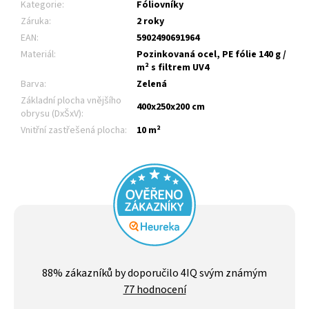
Kategorie
:
Fóliovníky
Záruka
:
2 roky
EAN
:
5902490691964
Materiál
:
Pozinkovaná ocel, PE fólie 140 g /
m² s filtrem UV4
Barva
:
Zelená
Základní plocha vnějšího
400x250x200 cm
obrysu (DxŠxV)
:
Vnitřní zastřešená plocha
:
10 m²
Průměrné
hodnocení
88
% zákazníků by doporučilo 4IQ svým známým
obchodu
77 hodnocení
je
4,4