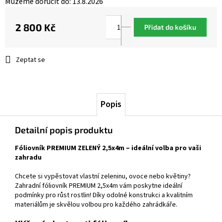
Můžeme doručit do:
13.8.2026
2 800 Kč
Přidat do košíku
Měrná
cena:
Zeptat se
Popis
Detailní popis produktu
Fóliovník PREMIUM ZELENÝ 2,5x4m – ideální volba pro vaši
zahradu
Chcete si vypěstovat vlastní zeleninu, ovoce nebo květiny?
Zahradní fóliovník PREMIUM 2,5x4m vám poskytne ideální
podmínky pro růst rostlin! Díky odolné konstrukci a kvalitním
materiálům je skvělou volbou pro každého zahrádkáře.