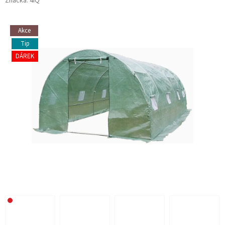
Značka:
4iQ
Akce
Tip
DÁREK