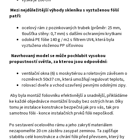
Výška je 200 cm
Mezi nejdůležitější výhody skleníku s vyztuženou fólií
patří:
ocelový rám z pozinkovaných trubek (průměr: 25 mm,
tloušťka stěny: 0,7 mm) s dalšími ochrannými krytkami
odolná PE fólie 140 g / m2 s filtrem UV4, která byla
vyztužena vloženou PP síťovinou
Navrhovaný model se může pochlubit vysokou
propustností světla, za kterou jsou odpovědní:
ventilační okna (6) s moskytiérou a roletovým závěsem o
rozměrech 50x37 cm, která umožňují regulovat teplotu,
rolovací dveře a vchod uzavřený pevnými odolnými zipy.
Aby byla montáž foliovníku efektivnější a snadnější, přikládáme
ke každé objednávce montážní šrouby bez ostrých hran. Díky
tomu je instalace konstrukce bezpečná jak pro vás, tak pro
samotnou fólii - konce instalačních prvků fólii nepoškodí.
Po sestavení ocelového rámu a jeho zakrytí materiálem
nezapomeňte 20 cm zástěru zasypat zeminou. Ta zajišťuje
stabilitu celé konstrukce a chrání fólii před převisem, který by