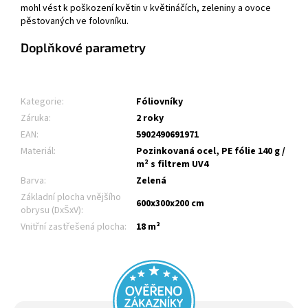
mohl vést k poškození květin v květináčích, zeleniny a ovoce
pěstovaných ve folovníku.
Doplňkové parametry
Kategorie
:
Fóliovníky
Záruka
:
2 roky
EAN
:
5902490691971
Materiál
:
Pozinkovaná ocel, PE fólie 140 g /
m² s filtrem UV4
Barva
:
Zelená
Základní plocha vnějšího
600x300x200 cm
obrysu (DxŠxV)
:
Vnitřní zastřešená plocha
:
18 m²