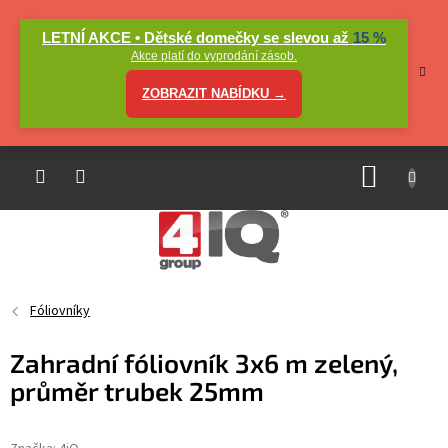
Přejít
na
LETNÍ AKCE • Dětské domečky se slevou až
15 %
obsah
Akce platí do vyprodání zásob.
ZOBRAZIT NABÍDKU →
NÁKUP
KOŠÍK
Fóliovníky
Zahradní fóliovník 3x6 m zelený,
průměr trubek 25mm