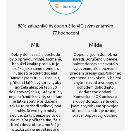
Průměrné
hodnocení
88
% zákazníků by doporučilo 4IQ svým známým
obchodu
77 hodnocení
je
4,4
z
MiLi
Milda
5
Hodnocení obchodu je 3 z 5 hvězdiček.
Hodnocení obchodu j
hvězdiček.
Dobrý den, zaslání obchodu
Objednal jsem domek na
bylo opravdu rychlé. Nicméně,
naradi. Doručeno v pevne
bohužel kvalita produktu je
palete dopravce chvatal s
trošku jako samo domo... s
vylozenim, ale neoznamil
nutností produkt dodělat.
predem presny cas. Nakonec
Musela jsem truhlu zbrousit,
vyreseno zaskokem. V baleni
přitlouct latě a vyspravit, aby
chybel navod a srouby, s
udržela alespoň těch 50
ochodem dohodnuto
deklarovaných kg. Stěny truhly
dodatecne dodani.
nejsou řiznůté rovně, sem tam
Komunikace OK omluva a
je laťka špatně přitlučená,
srouby dorazili. Za tu cenu
takže to rozhodí celkový tvar
jsem s vyrobkem spokojen,
truhly. Dřevo bylo místy
obrousit a natrit je uz moje
šedivé. Za ty peníze se to dá,
prace. Doporucuji obchod.
ale musíte počítat s tím, že si
truhlu dovyrobíte... možná je
otázka zda si nedat ještě o