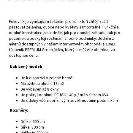
Fóliovník je vynikajícím řešením pro lidi, kteří chtějí začít
pěstovat zeleninu, ovoce nebo květiny samostatně. Funkční a
odolné konstrukce jsou ideální jak pro domácí zahradu, tak pro
pozemek a poskytují rostlinám vhodné podmínky. Jedním z
návrhů dostupných v našem internetovém obchodě je 18m2
fóliovník PREMIUM Green 3x6m, který si můžete objednat za
dostupnou cenu!
Nabízený model:
Je k dispozici v zelené barvě
Má užitnou plochu 18 m2
Je vybaven až 8 okny
Je pokryt odolnou PE fólií 140 g / m2 s filtrem UV4
Je odolný vůči nepříznivým povětrnostním podmínkám
Rozměry:
Délka: 600 cm
Šířka: 300 cm