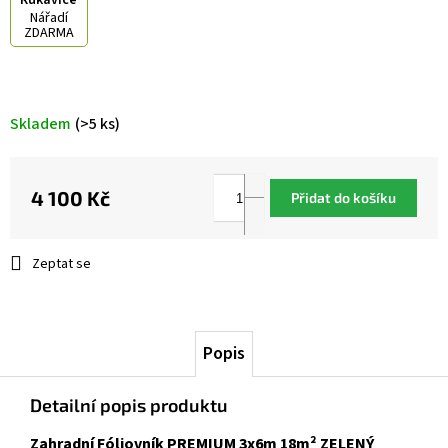
Rukavice
Nářadí
ZDARMA
Skladem
(>5 ks)
4 100 Kč
Přidat do košíku
Měrná
cena:
Zeptat se
Popis
Detailní popis produktu
Zahradní Fóliovník PREMIUM 3x6m 18m² ZELENÝ