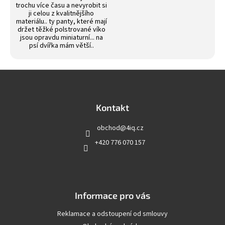
trochu více času a nevyrobit si
ji celou z kvalitnějšího
materiálu.. ty panty, které mají
držet těžké polstrované víko
jsou opravdu miniaturní... na
psí dvířka mám větší..
Z
á
p
a
Kontakt
t
obchod
@
4iq.cz
í
+420 776 070 157
Informace pro vás
Reklamace a odstoupení od smlouvy