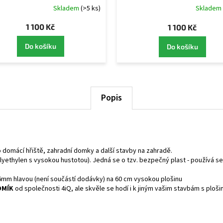
Skladem
(>5 ks)
Skladem
1 100 Kč
1 100 Kč
Do košíku
Do košíku
Popis
ro domácí hřiště, zahradní domky a další stavby na zahradě.
lyethylen s vysokou hustotou). Jedná se o tzv. bezpečný plast - používá se 
mm hlavou (není součástí dodávky) na 60 cm vysokou plošinu
OMÍK
od společnosti 4iQ, ale skvěle se hodí i k jiným vašim stavbám s ploš