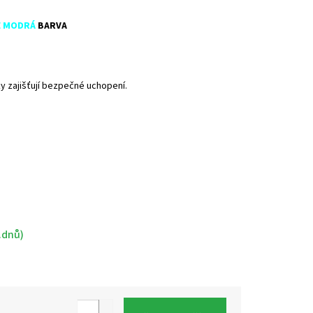
E
MODRÁ
BARVA
ky zajišťují bezpečné uchopení.
.dnů)