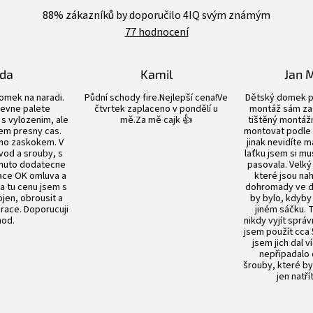
hodnocení
88
% zákazníků by doporučilo 4IQ svým známým
obchodu
77 hodnocení
je
4,4
z
5
lda
Kamil
Jan 
hvězdiček.
Hodnocení obchodu je 5 z 5 hvězdiček.
Hodnocení obchodu je 5 z 5 hvězdiče
omek na naradi.
Půdní schody fire.Nejlepší cena!Ve
Dětský domek p
evne palete
čtvrtek zaplaceno v pondělí u
montáž sám za 
s vylozenim, ale
mě.Za mě cajk 👍
tištěný montážn
em presny cas.
montovat podle
no zaskokem. V
jinak nevidíte m
vod a srouby, s
laťku jsem si mu
nuto dodatecne
pasovala. Velký
ace OK omluva a
které jsou n
Za tu cenu jsem s
dohromady ve dv
en, obrousit a
by bylo, kdyby
prace. Doporucuji
jiném sáčku.
od.
nikdy vyjít sprá
jsem použít cca 
jsem jich dal v
nepřipadalo
šrouby, které by
jen natří