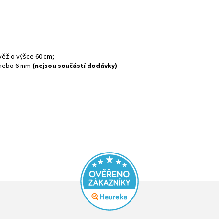
věž o výšce 60 cm;
 nebo 6 mm
(nejsou součástí dodávky)
Průměrné