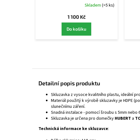
Skladem
(>5 ks)
1 100 Kč
Do košíku
Detailní popis produktu
Skluzavka z vysoce kvalitního plastu, ideální p
Materiál použitý k výrobě skluzavky je HDPE (po
slunečnímu záření.
Snadná instalace - pomocí šroubu s 5mm nebo 6
Skluzavka je určena pro domečky
HUBERT
a
T
Technická informace ke skluzavce
: