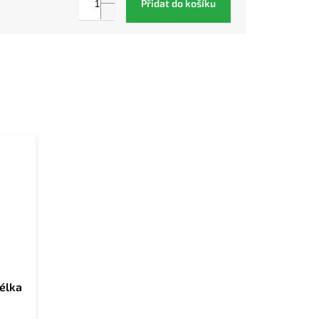
Přidat do košíku
élka