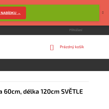
 NABÍDKU →
Přihlášení
NÁKUPNÍ
Prázdný košík
KOŠÍK
a 60cm, délka 120cm SVĚTLE