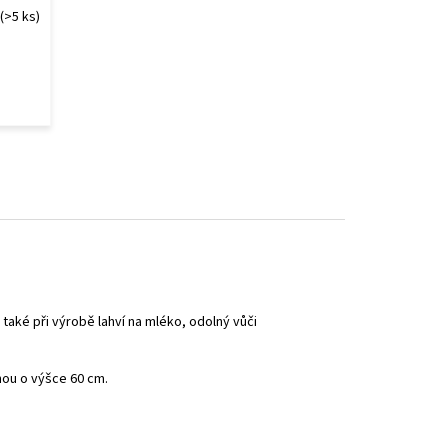
(>5 ks)
také při výrobě lahví na mléko, odolný vůči
inou o výšce 60 cm.