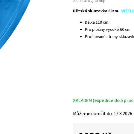
Značka:
4iQ Group
Dětská skluzavka 60cm-
SVĚTL
Délka 118 cm
Pro plošiny vysoké 60 cm
Profilované strany skluzav
SKLADEM (expedice do 5 prac
Můžeme doručit do:
17.8.2026