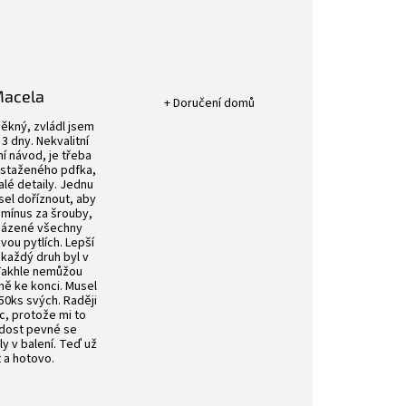
Hodnocení obchodu je 5 z 5 hvězdič
Macela
+ Doručení domů
k.
Hodnocení obchodu je 4 z 5 hvězdiček.
ěkný, zvládl jsem
3 dny. Nekvalitní
í návod, je třeba
 staženého pdfka,
alé detaily. Jednu
sel doříznout, aby
 mínus za šrouby,
aházené všechny
ou pytlích. Lepší
 každý druh byl v
 Takhle nemůžou
vně ke konci. Musel
50ks svých. Raději
íc, protože mi to
 dost pevné se
ly v balení. Teď už
t a hotovo.