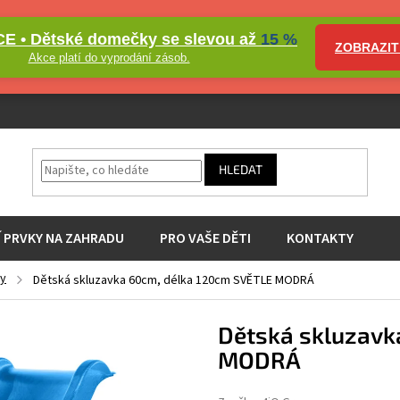
E • Dětské domečky se slevou až
15 %
ZOBRAZIT
Akce platí do vyprodání zásob.
HLEDAT
Í PRVKY NA ZAHRADU
PRO VAŠE DĚTI
KONTAKTY
ky
Dětská skluzavka 60cm, délka 120cm SVĚTLE MODRÁ
Dětská skluzavk
MODRÁ