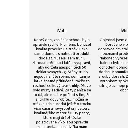
MiLi
Mi
Hodnocení obchodu je 3 z 5 hvězdiček.
Dobrý den, zaslání obchodu bylo
Objednal jsem d
opravdu rychlé. Nicméně, bohužel
Doručeno v p
kvalita produktu je trošku jako
dopravce chvatal 
samo domo... s nutností produkt
neoznamil pred
dodělat. Musela jsem truhlu
Nakonec vyrese
zbrousit, přitlouct latě a vyspravit,
baleni chybel na
aby udržela alespoň těch 50
ochodem dohod
deklarovaných kg. Stěny truhly
dodani. Komunik
nejsou řiznůté rovně, sem tam je
srouby dorazili. 
laťka špatně přitlučená, takže to
vyrobkem spokoj
rozhodí celkový tvar truhly. Dřevo
natrit je uz moje 
bylo místy šedivé. Za ty peníze se
obch
to dá, ale musíte počítat s tím, že
si truhlu dovyrobíte... možná je
otázka zda si nedat ještě o trochu
více času a nevyrobit si ji celou z
kvalitnějšího materiálu.. ty panty,
které mají držet těžké
polstrované víko jsou opravdu
miniaturní... na psí dvířka mám