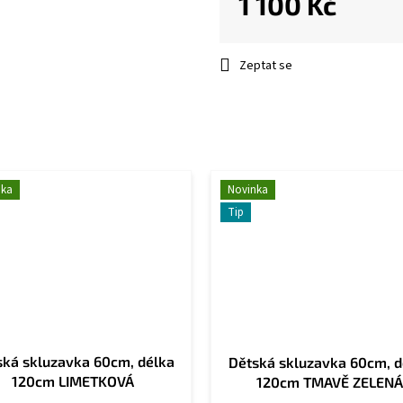
1 100 Kč
Měrná
cena:
Zeptat se
nka
Novinka
Tip
ská skluzavka 60cm, délka
Dětská skluzavka 60cm, d
120cm LIMETKOVÁ
120cm TMAVĚ ZELENÁ