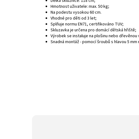
Délka skluznice: 118 cm;
Hmotnost uživatele: max. 50 kg;
Na podestu vysokou 60 cm.
Vhodné pro děti od 3 let;
Splňuje normu EN71, certifikováno TUV;
Skluzavka je určena pro domácí dětská hřiště;
Výrobek se instaluje na plošinu nebo dřevěnou 
Snadná montáž - pomocí šroubů s hlavou 5 mm