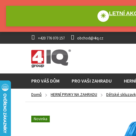
Přejít
na
LETNÍ AKC
obsah
☀
+420 776 070 157
obchod@4iq.cz
PRO VÁŠ DŮM
PRO VAŠI ZAHRADU
HERN
Domů
HERNÍ PRVKY NA ZAHRADU
Dětské skluzav
Novinka