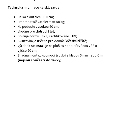
Technická informace ke skluzavce:
Délka skluznice: 118 cm;
Hmotnost uživatele: max. 50 kg;
Na podestu vysokou 60 cm.
Vhodné pro děti od 3 let;
Splňuje normu EN71, certifikováno TUV;
Skluzavka je určena pro domácí dětská hřiště;
Výrobek se instaluje na plošinu nebo dřevěnou věž o
výšce 60 cm;
Snadná montáž - pomocí šroubů s hlavou 5 mm nebo 6 mm
(nejsou součástí dodávky)