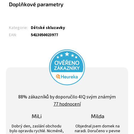
Doplňkové parametry
Kategorie
:
Dětské skluzavky
EAN
:
5413050023977
Průměrné
hodnocení
88
% zákazníků by doporučilo 4IQ svým známým
obchodu
77 hodnocení
je
4,4
z
MiLi
Milda
5
Hodnocení obchodu je 3 z 5 hvězdiček.
Hodnocení obchodu j
hvězdiček.
Dobrý den, zaslání obchodu
Objednal jsem domek na
bylo opravdu rychlé. Nicméně,
naradi. Doručeno v pevne