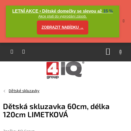
Přejít
na
LETNÍ AKCE • Dětské domečky se slevou až
15 %
obsah
Akce platí do vyprodání zásob.
ZOBRAZIT NABÍDKU →
NÁKUP
KOŠÍK
Dětské skluzavky
Dětská skluzavka 60cm, délka
120cm LIMETKOVÁ