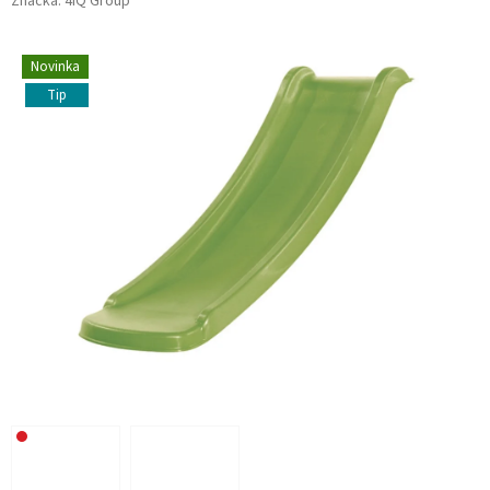
Značka:
4iQ Group
Novinka
Tip