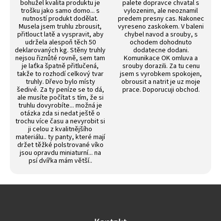
bohužel kvalita produktu je
palete dopravce chvatal s
trošku jako samo domo... s
vylozenim, ale neoznamil
nutností produkt dodělat.
predem presny cas. Nakonec
Musela jsem truhlu zbrousit,
vyreseno zaskokem. V baleni
přitlouct latě a vyspravit, aby
chybel navod a srouby, s
udržela alespoň těch 50
ochodem dohodnuto
deklarovaných kg. Stěny truhly
dodatecne dodani.
nejsou řiznůté rovně, sem tam
Komunikace OK omluva a
je laťka špatně přitlučená,
srouby dorazili. Za tu cenu
takže to rozhodí celkový tvar
jsem s vyrobkem spokojen,
truhly. Dřevo bylo místy
obrousit a natrit je uz moje
šedivé. Za ty peníze se to dá,
prace. Doporucuji obchod.
ale musíte počítat s tím, že si
truhlu dovyrobíte... možná je
otázka zda si nedat ještě o
trochu více času a nevyrobit si
ji celou z kvalitnějšího
materiálu.. ty panty, které mají
držet těžké polstrované víko
jsou opravdu miniaturní... na
psí dvířka mám větší..
Z
á
p