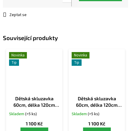
Měrná
cena:
Zeptat se
Související produkty
Novinka
Novinka
Tip
Tip
Dětská skluzavka
Dětská skluzavka
60cm, délka 120cm
60cm, délka 120cm
MODRÁ
ČERVENÁ
Skladem
(>5 ks)
Skladem
(>5 ks)
1 100 Kč
1 100 Kč