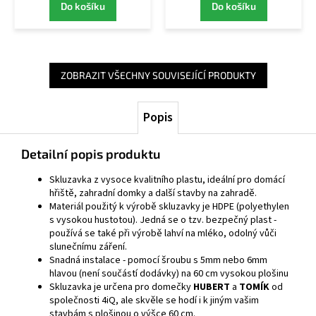
Do košíku
Do košíku
ZOBRAZIT VŠECHNY SOUVISEJÍCÍ PRODUKTY
Popis
Detailní popis produktu
Skluzavka z vysoce kvalitního plastu, ideální pro domácí
hřiště, zahradní domky a další stavby na zahradě.
Materiál použitý k výrobě skluzavky je HDPE (polyethylen
s vysokou hustotou). Jedná se o tzv. bezpečný plast -
používá se také při výrobě lahví na mléko, odolný vůči
slunečnímu záření.
Snadná instalace - pomocí šroubu s 5mm nebo 6mm
hlavou (není součástí dodávky) na 60 cm vysokou plošinu
Skluzavka je určena pro domečky
HUBERT
a
TOMÍK
od
společnosti 4iQ, ale skvěle se hodí i k jiným vašim
stavbám s plošinou o výšce 60 cm.