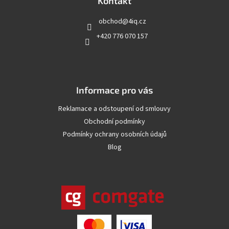
a
Kontakt
t
obchod
@
4iq.cz
í
+420 776 070 157
Informace pro vás
Reklamace a odstoupení od smlouvy
Obchodní podmínky
Podmínky ochrany osobních údajů
Blog