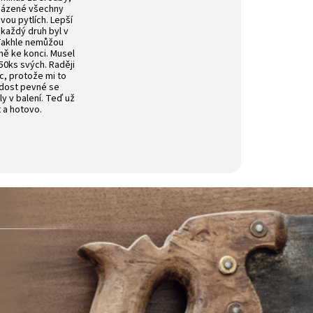
aházené všechny
ou pytlích. Lepší
 každý druh byl v
 Takhle nemůžou
vně ke konci. Musel
50ks svých. Raději
íc, protože mi to
 dost pevné se
ly v balení. Teď už
t a hotovo.