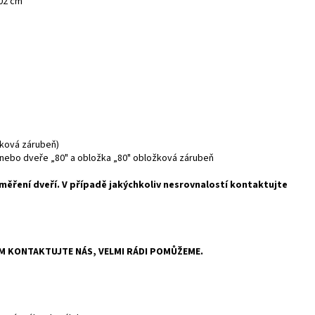
202 cm
žková zárubeň)
a nebo dveře „80" a obložka „80" obložková zárubeň
ěření dveří. V případě jakýchkoliv nesrovnalostí kontaktujte
ÍM KONTAKTUJTE NÁS, VELMI RÁDI POMŮŽEME.