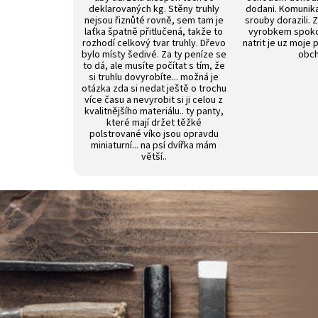
deklarovaných kg. Stěny truhly
dodani. Komunik
nejsou řiznůté rovně, sem tam je
srouby dorazili. 
laťka špatně přitlučená, takže to
vyrobkem spokoj
rozhodí celkový tvar truhly. Dřevo
natrit je uz moje 
bylo místy šedivé. Za ty peníze se
obch
to dá, ale musíte počítat s tím, že
si truhlu dovyrobíte... možná je
otázka zda si nedat ještě o trochu
více času a nevyrobit si ji celou z
kvalitnějšího materiálu.. ty panty,
které mají držet těžké
polstrované víko jsou opravdu
miniaturní... na psí dvířka mám
větší..
Z
á
p
a
t
í