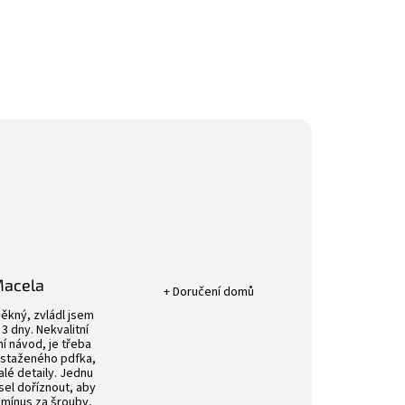
Hodnocení obchodu je 5 z 5 hvězdič
Macela
+ Doručení domů
k.
Hodnocení obchodu je 4 z 5 hvězdiček.
ěkný, zvládl jsem
3 dny. Nekvalitní
í návod, je třeba
 staženého pdfka,
alé detaily. Jednu
sel doříznout, aby
 mínus za šrouby,