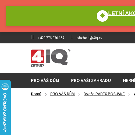
Přejít
na
LETNÍ AKC
obsah
☀
+420 776 070 157
obchod@4iq.cz
PRO VÁŠ DŮM
PRO VAŠI ZAHRADU
HERN
Domů
PRO VÁŠ DŮM
Dveře RADEX POSUVNÉ