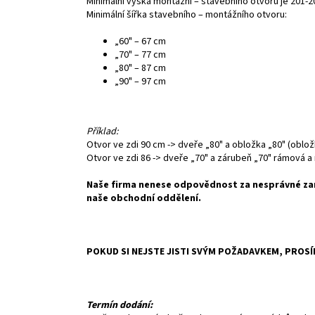
Minimální výška montážní – stavebního otvoru je 201-
Minimální šířka stavebního – montážního otvoru:
„60" – 67 cm
„70" – 77 cm
„80" – 87 cm
„90" – 97 cm
Příklad:
Otvor ve zdi 90 cm -> dveře „80" a obložka „80" (oblo
Otvor ve zdi 86 -> dveře „70" a zárubeň „70" rámová 
Naše firma nenese odpovědnost za nesprávné zam
naše obchodní oddělení.
POKUD SI NEJSTE JISTI SVÝM POŽADAVKEM, PROS
Termín dodání: