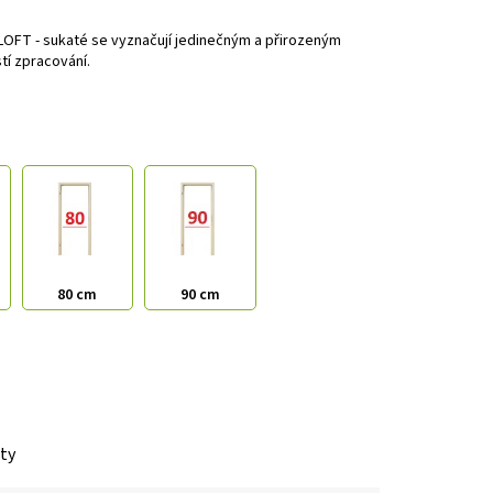
 LOFT - sukaté se vyznačují jedinečným a přirozeným
tí zpracování.
80 cm
90 cm
nty