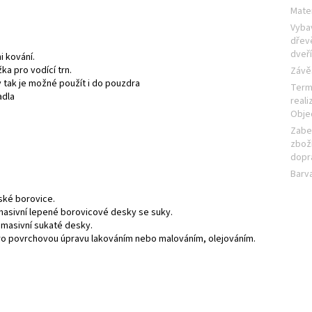
Mater
Vyba
dřev
dveř
i kování.
ka pro vodící trn.
Závě
tak je možné použít i do pouzdra
Term
adla
reali
Obje
Zabe
zboží
dopr
Barv
ské borovice.
masivní lepené borovicové desky se suky.
 masivní sukaté desky.
pro povrchovou úpravu lakováním nebo malováním, olejováním.