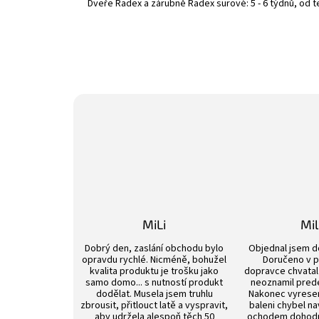
Dveře Radex a zárubně Radex surové: 5 - 6 týdnů, od 
MiLi
Mi
Hodnocení obchodu je 3 z 5 hvězdiček.
Dobrý den, zaslání obchodu bylo
Objednal jsem d
opravdu rychlé. Nicméně, bohužel
Doručeno v p
kvalita produktu je trošku jako
dopravce chvatal 
samo domo... s nutností produkt
neoznamil pred
dodělat. Musela jsem truhlu
Nakonec vyrese
zbrousit, přitlouct latě a vyspravit,
baleni chybel na
aby udržela alespoň těch 50
ochodem dohod