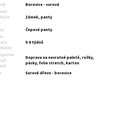
iál
:
Borovice - surová
vení
ěných
Zámek, panty
í
:
sy
:
Čepové panty
ín
zace
5-6 týdnů
dnávky
:
zpečení
Doprava na nevratné paletě, rožky,
 při
pásky, folie stretch, karton
avě
:
a
:
Surové dřevo - borovice