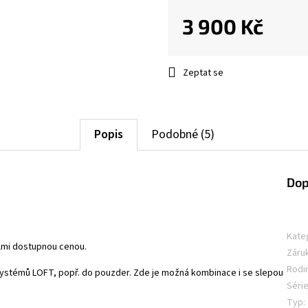
3 900 Kč
Měrná
cena:
Zeptat se
Popis
Podobné (5)
Dop
Kate
lmi dostupnou cenou.
Záru
Rodi
stémů LOFT, popř. do pouzder. Zde je možná kombinace i se slepou
Séri
Typ
: