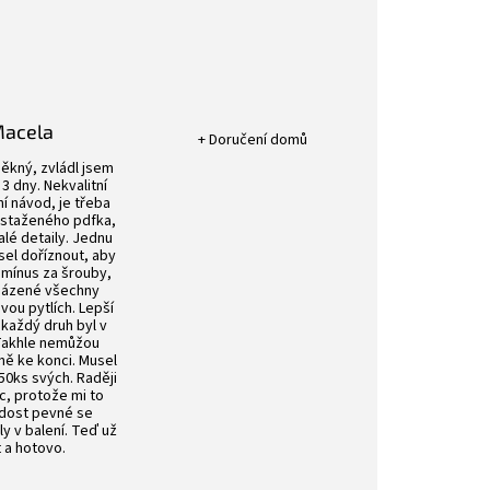
Hodnocení obchodu je 5 z 5 hvězdič
Macela
+ Doručení domů
k.
Hodnocení obchodu je 4 z 5 hvězdiček.
ěkný, zvládl jsem
3 dny. Nekvalitní
í návod, je třeba
 staženého pdfka,
alé detaily. Jednu
sel doříznout, aby
 mínus za šrouby,
aházené všechny
ou pytlích. Lepší
 každý druh byl v
 Takhle nemůžou
vně ke konci. Musel
50ks svých. Raději
íc, protože mi to
 dost pevné se
ly v balení. Teď už
t a hotovo.