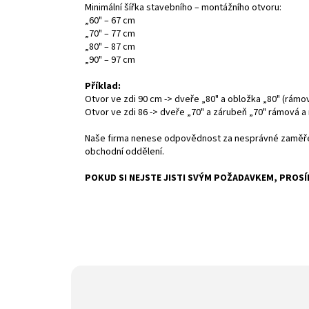
Minimální šířka stavebního – montážního otvoru:
„60" – 67 cm
„70" – 77 cm
„80" – 87 cm
„90" – 97 cm
Příklad:
Otvor ve zdi 90 cm -> dveře „80" a obložka „80" (rámo
Otvor ve zdi 86 -> dveře „70" a zárubeň „70" rámová 
Naše firma nenese odpovědnost za nesprávné zaměření
obchodní oddělení.
POKUD SI NEJSTE JISTI SVÝM POŽADAVKEM, PROS