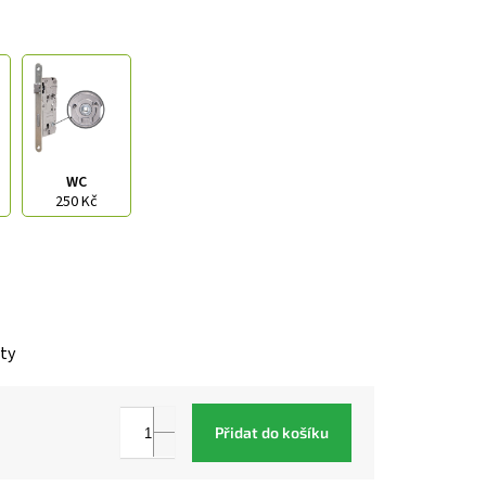
WC
250 Kč
nty
Přidat do košíku