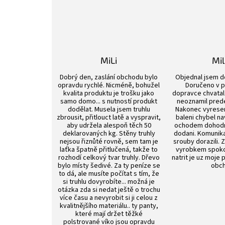
MiLi
Mi
Hodnocení obchodu je 3 z 5 hvězdiček.
Dobrý den, zaslání obchodu bylo
Objednal jsem d
opravdu rychlé. Nicméně, bohužel
Doručeno v p
kvalita produktu je trošku jako
dopravce chvatal 
samo domo... s nutností produkt
neoznamil pred
dodělat. Musela jsem truhlu
Nakonec vyrese
zbrousit, přitlouct latě a vyspravit,
baleni chybel na
aby udržela alespoň těch 50
ochodem dohod
deklarovaných kg. Stěny truhly
dodani. Komunik
nejsou řiznůté rovně, sem tam je
srouby dorazili. 
laťka špatně přitlučená, takže to
vyrobkem spokoj
rozhodí celkový tvar truhly. Dřevo
natrit je uz moje 
bylo místy šedivé. Za ty peníze se
obch
to dá, ale musíte počítat s tím, že
si truhlu dovyrobíte... možná je
otázka zda si nedat ještě o trochu
více času a nevyrobit si ji celou z
kvalitnějšího materiálu.. ty panty,
které mají držet těžké
polstrované víko jsou opravdu