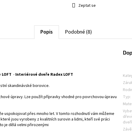
Zeptat se
Popis
Podobné (8)
Dop
ie
LOFT
-
Interiérové dveře Radex LOFT
Kate
Záru
stní skandinávské borovice.
Rodi
chové úpravy. Lze použít přípravky vhodné pro povrchovou úpravu
Typ
:
Mater
Vyba
 může uspokojovat přes mnoho let. V tomto rozhodnutí vám můžeme
dřev
teré jsou vyrobeny z kvalitních surovin a lidmi, kteří své práci
dveř
to je dělá velmi přirozenými
Závě