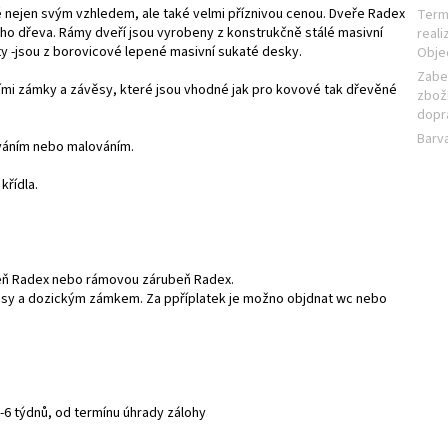
 nejen svým vzhledem, ale také velmi příznivou cenou. Dveře Radex
Term
o dřeva. Rámy dveří jsou vyrobeny z konstrukčně stálé masivní
reali
y -jsou z borovicové lepené masivní sukaté desky.
Obje
Zabe
ími zámky a závěsy, které jsou vhodné jak pro kovové tak dřevěné
zboží
dopr
Barv
ováním nebo malováním.
křídla.
eň Radex nebo rámovou zárubeň Radex.
ěsy a dozickým zámkem. Za ppříplatek je možno objdnat wc nebo
-6 týdnů, od termínu úhrady zálohy