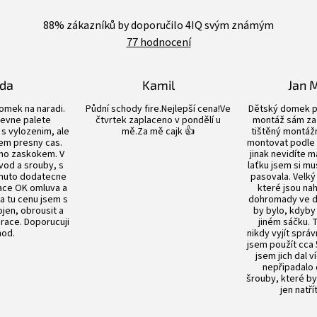
Průměrné
hodnocení
88
% zákazníků by doporučilo 4IQ svým známým
obchodu
77 hodnocení
je
4,4
z
5
lda
Kamil
Jan 
hvězdiček.
Hodnocení obchodu je 5 z 5 hvězdiček.
Hodnocení obchodu je 5 z 5 hvězdiče
omek na naradi.
Půdní schody fire.Nejlepší cena!Ve
Dětský domek p
evne palete
čtvrtek zaplaceno v pondělí u
montáž sám za 
s vylozenim, ale
mě.Za mě cajk 👍
tištěný montážn
em presny cas.
montovat podle
no zaskokem. V
jinak nevidíte m
vod a srouby, s
laťku jsem si mu
nuto dodatecne
pasovala. Velký
ace OK omluva a
které jsou n
Za tu cenu jsem s
dohromady ve dv
en, obrousit a
by bylo, kdyby
prace. Doporucuji
jiném sáčku.
od.
nikdy vyjít sprá
jsem použít cca 
jsem jich dal v
nepřipadalo
šrouby, které by
jen natří