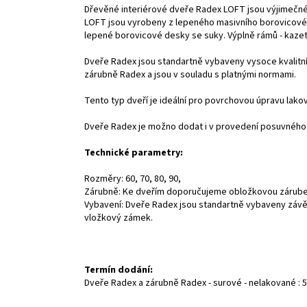
Dřevěné interiérové dveře Radex LOFT jsou výjimečné
LOFT jsou vyrobeny z lepeného masivního borovicovéh
lepené borovicové desky se suky. Výplně rámů - kazet
Dveře Radex jsou standartně vybaveny vysoce kvalitn
zárubně Radex a jsou v souladu s platnými normami.
Tento typ dveří je ideální pro povrchovou úpravu lak
Dveře Radex je možno dodat i v provedení posuvného 
Technické parametry:
Rozměry: 60, 70, 80, 90,
Zárubně: Ke dveřím doporučujeme obložkovou zárub
Vybavení: Dveře Radex jsou standartně vybaveny záv
vložkový zámek.
Termín dodání:
Dveře Radex a zárubně Radex - surové - nelakované : 5