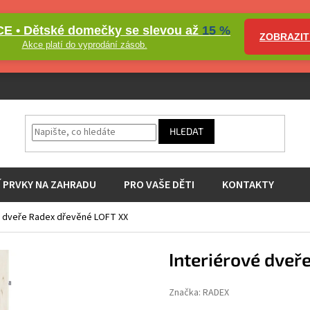
E • Dětské domečky se slevou až
15 %
ZOBRAZIT
Akce platí do vyprodání zásob.
HLEDAT
Í PRVKY NA ZAHRADU
PRO VAŠE DĚTI
KONTAKTY
é dveře Radex dřevěné LOFT XX
Interiérové dveř
Značka:
RADEX