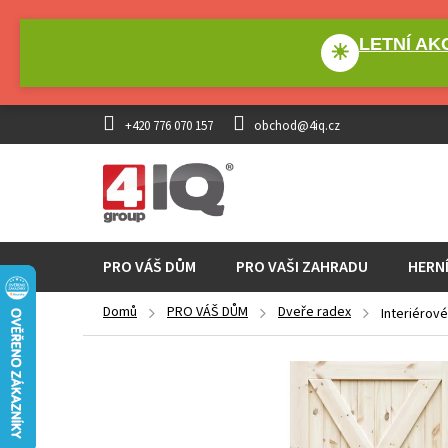
Přejít
na
LETNÍ AKC
obsah
☀
+420 776 070 157
obchod@4iq.cz
PRO VÁŠ DŮM
PRO VAŠI ZAHRADU
HERN
Domů
PRO VÁŠ DŮM
Dveře radex
Interiérov