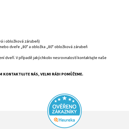
vá i obložková zárubeň)
a nebo dveře „80" a obložka „80" obložková zárubeň
 dveří. V případě jakýchkoliv nesrovnalostí kontaktujte naše
ÍM KONTAKTUJTE NÁS, VELMI RÁDI POMŮŽEME.