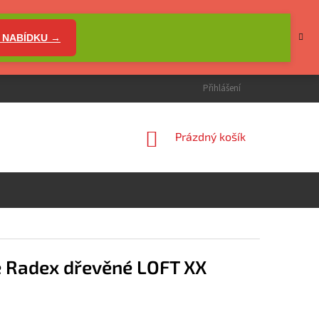
 NABÍDKU →
Přihlášení
NÁKUPNÍ
Prázdný košík
KOŠÍK
e Radex dřevěné LOFT XX