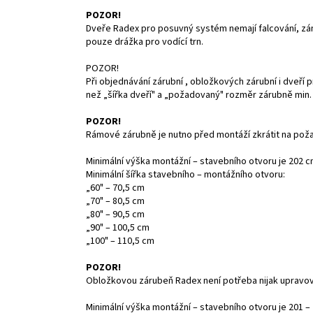
POZOR!
Dveře Radex pro posuvný systém nemají falcování, záme
pouze drážka pro vodící trn.
POZOR!
Při objednávání zárubní , obložkových zárubní i dveří 
než „šířka dveří" a „požadovaný" rozměr zárubně min.
POZOR!
Rámové zárubně je nutno před montáží zkrátit na požad
Minimální výška montážní – stavebního otvoru je 202 
Minimální šířka stavebního – montážního otvoru:
„60" – 70,5 cm
„70" – 80,5 cm
„80" – 90,5 cm
„90" – 100,5 cm
„100" – 110,5 cm
POZOR!
Obložkovou zárubeň Radex není potřeba nijak upravova
Minimální výška montážní – stavebního otvoru je 201 –