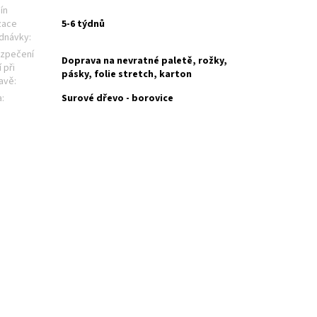
ín
zace
5-6 týdnů
dnávky
:
zpečení
Doprava na nevratné paletě, rožky,
 při
pásky, folie stretch, karton
avě
:
a
:
Surové dřevo - borovice