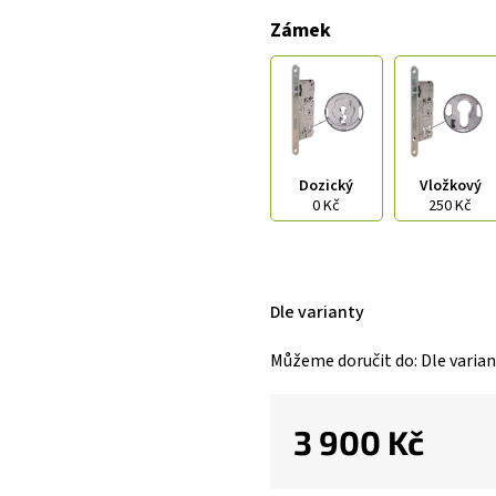
Zámek
Dozický
Vložkový
0 Kč
250 Kč
Dle varianty
Můžeme doručit do:
Dle varia
3 900 Kč
Měrná
cena: