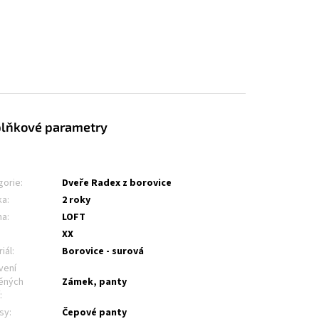
lňkové parametry
gorie
:
Dveře Radex z borovice
ka
:
2 roky
na
:
LOFT
XX
iál
:
Borovice - surová
vení
ěných
Zámek, panty
í
:
sy
:
Čepové panty