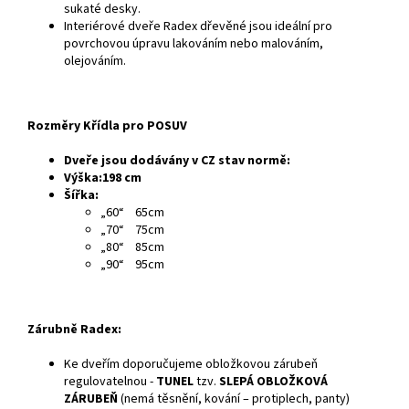
sukaté desky.
Interiérové dveře Radex dřevěné jsou ideální pro
povrchovou úpravu lakováním nebo malováním,
olejováním.
Rozměry Křídla pro POSUV
Dveře jsou dodávány v CZ stav normě:
Výška:198 cm
Šířka:
„60“ 65cm
„70“ 75cm
„80“ 85cm
„90“ 95cm
Zárubně Radex:
Ke dveřím doporučujeme obložkovou zárubeň
regulovatelnou -
TUNEL
tzv.
SLEPÁ OBLOŽKOVÁ
ZÁRUBEŇ
(nemá těsnění, kování – protiplech, panty)