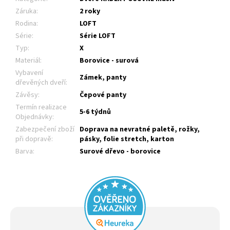
Záruka
:
2 roky
Rodina
:
LOFT
Série
:
Série LOFT
Typ
:
X
Materiál
:
Borovice - surová
Vybavení
Zámek, panty
dřevěných dveří
:
Závěsy
:
Čepové panty
Termín realizace
5-6 týdnů
Objednávky
:
Zabezpečení zboží
Doprava na nevratné paletě, rožky,
při dopravě
:
pásky, folie stretch, karton
Barva
:
Surové dřevo - borovice