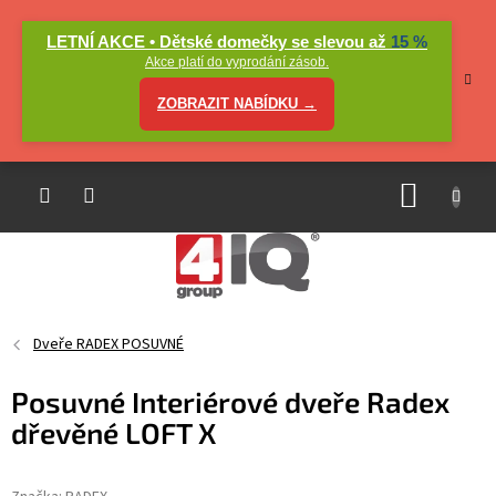
Přejít
na
LETNÍ AKCE • Dětské domečky se slevou až
15 %
obsah
Akce platí do vyprodání zásob.
ZOBRAZIT NABÍDKU →
NÁKUP
KOŠÍK
Dveře RADEX POSUVNÉ
Posuvné Interiérové dveře Radex
dřevěné LOFT X