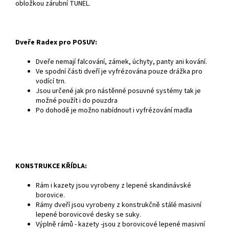
obložkou zárubní TUNEL.
Dveře Radex pro POSUV:
Dveře nemají falcování, zámek, úchyty, panty ani kování.
Ve spodní části dveří je vyfrézována pouze drážka pro
vodící trn.
Jsou určené jak pro nástěnné posuvné systémy tak je
možné použít i do pouzdra
Po dohodě je možno nabídnout i vyfrézování madla
KONSTRUKCE KŘÍDLA:
Rám i kazety jsou vyrobeny z lepené skandinávské
borovice.
Rámy dveří jsou vyrobeny z konstrukčně stálé masivní
lepené borovicové desky se suky.
Výplně rámů - kazety -jsou z borovicové lepené masivní