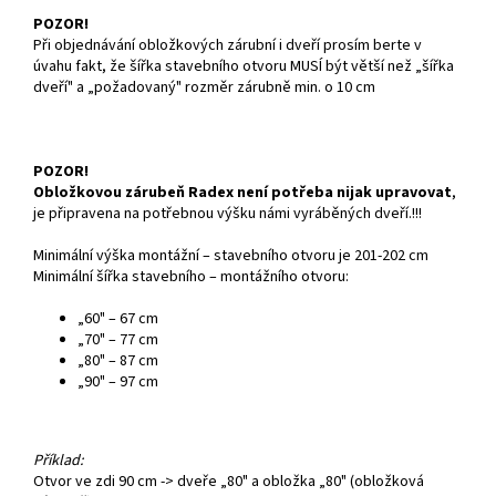
POZOR!
Při objednávání obložkových zárubní i dveří prosím berte v
úvahu fakt, že šířka stavebního otvoru MUSÍ být větší než „šířka
dveří" a „požadovaný" rozměr zárubně min. o 10 cm
POZOR!
Obložkovou zárubeň Radex není potřeba nijak upravovat
,
je připravena na potřebnou výšku námi vyráběných dveří.!!!
Minimální výška montážní – stavebního otvoru je 201-202 cm
Minimální šířka stavebního – montážního otvoru:
„60" – 67 cm
„70" – 77 cm
„80" – 87 cm
„90" – 97 cm
Příklad:
Otvor ve zdi 90 cm -> dveře „80" a obložka „80" (obložková