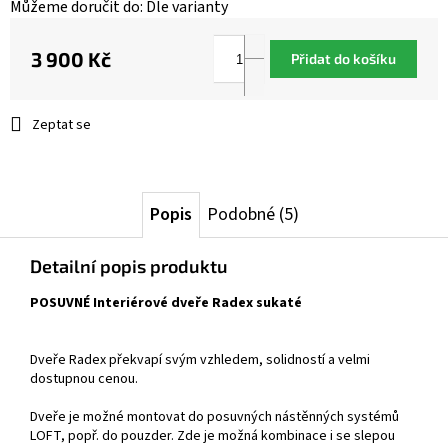
Můžeme doručit do:
Dle varianty
3 900 Kč
Přidat do košíku
Měrná
cena:
Zeptat se
Popis
Podobné (5)
Detailní popis produktu
POSUVNÉ Interiérové dveře Radex sukaté
Dveře Radex překvapí svým vzhledem, solidností a velmi
dostupnou cenou.
Dveře je možné montovat do posuvných nástěnných systémů
LOFT, popř. do pouzder. Zde je možná kombinace i se slepou