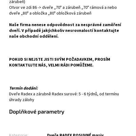
zárubeň)
Otvor ve zdi 86 -> dveře „70" a zárubeň „70" rámová a nebo
dveře „80" a obložka „80" obložková zárubeň
Naše firma nenese odpovědnost za nesprávné zaměření
dveří. V případě jakýchkoliv nesrovnalostí kontaktujte
naše obchodní oddělení.
POKUD SI NEJSTE JISTI SVÝM POŽADAVKEM, PROSÍM
KONTAKTUJTE NÁS, VELMI RÁDI POMŮŽEME.
Termín dodání:
Dveře Radex a zárubně Radex surové: 5 - 6 týdnů, od termínu
úhrady zálohy
Doplňkové parametry
Kategorie
:
Dveře RADEX POSUVNÉ masiv