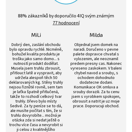
Průměrné
hodnocení
88
% zákazníků by doporučilo 4IQ svým známým
obchodu
77 hodnocení
je
4,4
z
MiLi
Milda
5
Hodnocení obchodu je 3 z 5 hvězdiček.
Hodnocení obchodu j
hvězdiček.
Dobrý den, zaslání obchodu
Objednal jsem domek na
bylo opravdu rychlé. Nicméně,
naradi. Doručeno v pevne
bohužel kvalita produktu je
palete dopravce chvatal s
trošku jako samo domo... s
vylozenim, ale neoznamil
nutností produkt dodělat.
predem presny cas. Nakonec
Musela jsem truhlu zbrousit,
vyreseno zaskokem. V baleni
přitlouct latě a vyspravit, aby
chybel navod a srouby, s
udržela alespoň těch 50
ochodem dohodnuto
deklarovaných kg. Stěny truhly
dodatecne dodani.
nejsou řiznůté rovně, sem tam
Komunikace OK omluva a
je laťka špatně přitlučená,
srouby dorazili. Za tu cenu
takže to rozhodí celkový tvar
jsem s vyrobkem spokojen,
truhly. Dřevo bylo místy
obrousit a natrit je uz moje
šedivé. Za ty peníze se to dá,
prace. Doporucuji obchod.
ale musíte počítat s tím, že si
truhlu dovyrobíte... možná je
otázka zda si nedat ještě o
trochu více času a nevyrobit si
ji celou z kvalitnějšího