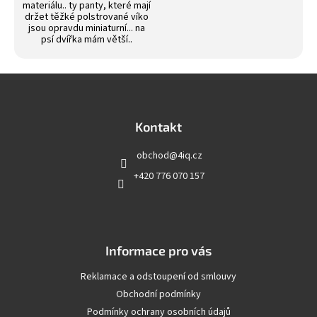
materiálu.. ty panty, které mají
držet těžké polstrované víko
jsou opravdu miniaturní... na
psí dvířka mám větší..
Z
á
p
a
Kontakt
t
obchod
@
4iq.cz
í
+420 776 070 157
Informace pro vás
Reklamace a odstoupení od smlouvy
Obchodní podmínky
Podmínky ochrany osobních údajů