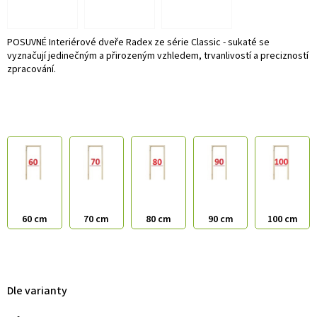
POSUVNÉ Interiérové dveře Radex ze série Classic - sukaté se
vyznačují jedinečným a přirozeným vzhledem, trvanlivostí a precizností
zpracování.
60 cm
70 cm
80 cm
90 cm
100 cm
Dle varianty