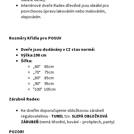
sukaté desky.
Interiérové dveře Radex dřevěné jsou ideální pro
povrchovou úpravu lakováním nebo malováním,
olejováním.
Rozměry Křídla pro POSUV
Dveře jsou dodávány v CZ stav normě:
Výška:198 cm
Šířka:
„60“ 65cm
„70“ 75cm
„80“ 85cm
„90“ 95cm
"100" 105cm
Zárubně Radex:
Ke dveřím doporučujeme obložkovou zárubeň
regulovatelnou -
TUNEL
tzv.
SLEPÁ OBLOŽKOVÁ
ZÁRUBEŇ
(nemá těsnění, kování – protiplech, panty)
POZOR!