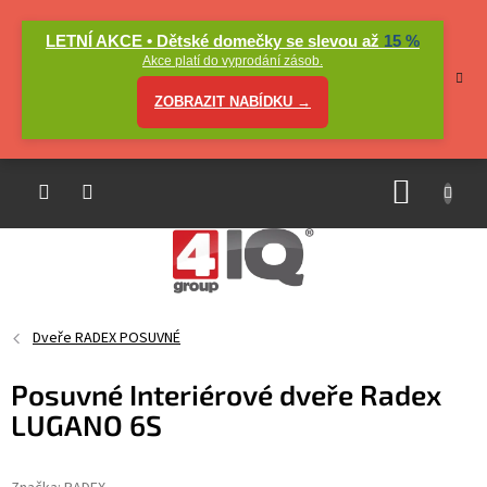
Přejít
na
LETNÍ AKCE • Dětské domečky se slevou až
15 %
obsah
Akce platí do vyprodání zásob.
ZOBRAZIT NABÍDKU →
NÁKUP
KOŠÍK
Dveře RADEX POSUVNÉ
Posuvné Interiérové dveře Radex
LUGANO 6S