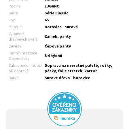
Rodina
:
LUGANO
Série
:
Série Classic
Typ
:
6S
Materiál
:
Borovice - surová
Vybavení
Zámek, panty
dřevěných dveří
:
Závěsy
:
Čepové panty
Termín realizace
5-6 týdnů
Objednávky
:
Zabezpečení zboží
Doprava na nevratné paletě, rožky,
při dopravě
:
pásky, folie stretch, karton
Barva
:
Surové dřevo - borovice