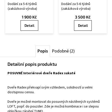
OS/U
CZ OSU/R
Dodání za 5-6 týdnů
Dodání za 5-6 týdnů
(zakázková výroba)
(zakázková výroba)
1 900 Kč
3 500 Kč
Detail
Detail
Popis
Podobné (2)
Detailní popis produktu
POSUVNÉ Interiérové dveře Radex sukaté
Dveře Radex překvapí svým vzhledem, solidností a velmi
dostupnou cenou.
Dveře je možné montovat do posuvných nástěnných systémů
LOFT, popř. do pouzder. Zde je možná kombinace i se slepou
obložkou zárubní TUNEL.