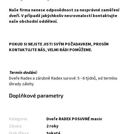
Naše firma nenese odpovědnost za nesprávné zaměření
dveří. V případě jakýchkoliv nesrovnalostí kontaktujte
naše obchodní oddělení.
POKUD SI NEJSTE JISTI SVÝM POŽADAVKEM, PROSÍM
KONTAKTUJTE NÁS, VELMI RÁDI POMŮŽEME.
Termín dodání:
Dveře Radex a zárubně Radex surové: 5 - 6 týdnů, od termínu
úhrady zálohy
Doplňkové parametry
Kategorie
:
Dveře RADEX POSUVNÉ masiv
Záruka
:
2 roky
Druh dřeva
:
Sukaté