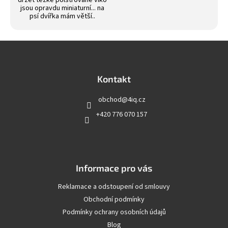
držet těžké polstrované víko
jsou opravdu miniaturní... na
psí dvířka mám větší..
Z
á
p
a
Kontakt
t
obchod
@
4iq.cz
í
+420 776 070 157
Informace pro vás
Reklamace a odstoupení od smlouvy
Obchodní podmínky
Podmínky ochrany osobních údajů
Blog