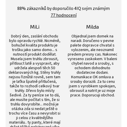
Průměrné
hodnocení
88
% zákazníků by doporučilo 4IQ svým známým
obchodu
77 hodnocení
je
4,4
z
MiLi
Milda
5
Hodnocení obchodu je 3 z 5 hvězdiček.
Hodnocení obchodu j
hvězdiček.
Dobrý den, zaslání obchodu
Objednal jsem domek na
bylo opravdu rychlé. Nicméně,
naradi. Doručeno v pevne
bohužel kvalita produktu je
palete dopravce chvatal s
trošku jako samo domo... s
vylozenim, ale neoznamil
nutností produkt dodělat.
predem presny cas. Nakonec
Musela jsem truhlu zbrousit,
vyreseno zaskokem. V baleni
přitlouct latě a vyspravit, aby
chybel navod a srouby, s
udržela alespoň těch 50
ochodem dohodnuto
deklarovaných kg. Stěny truhly
dodatecne dodani.
nejsou řiznůté rovně, sem tam
Komunikace OK omluva a
je laťka špatně přitlučená,
srouby dorazili. Za tu cenu
takže to rozhodí celkový tvar
jsem s vyrobkem spokojen,
truhly. Dřevo bylo místy
obrousit a natrit je uz moje
šedivé. Za ty peníze se to dá,
prace. Doporucuji obchod.
ale musíte počítat s tím, že si
truhlu dovyrobíte... možná je
otázka zda si nedat ještě o
trochu více času a nevyrobit si
ji celou z kvalitnějšího
materiálu.. ty panty, které mají