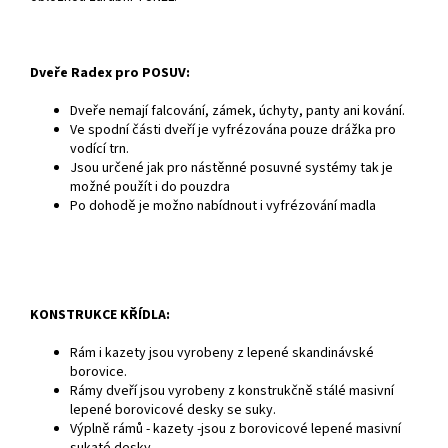
Dveře Radex pro POSUV:
Dveře nemají falcování, zámek, úchyty, panty ani kování.
Ve spodní části dveří je vyfrézována pouze drážka pro
vodící trn.
Jsou určené jak pro nástěnné posuvné systémy tak je
možné použít i do pouzdra
Po dohodě je možno nabídnout i vyfrézování madla
KONSTRUKCE KŘÍDLA:
Rám i kazety jsou vyrobeny z lepené skandinávské
borovice.
Rámy dveří jsou vyrobeny z konstrukčně stálé masivní
lepené borovicové desky se suky.
Výplně rámů - kazety -jsou z borovicové lepené masivní