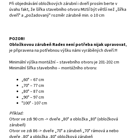
Při objednávání obložkových zárubní i dveří prosím berte v
úvahu fakt, že šířka stavebního otvoru MUSÍ být větší než „šířka
dveří" a „požadovaný" rozměr zárubně min. o 10 cm
POZOR!
Obložkovou zárubeň Radex není potřeba nijak upravovat
,
je připravena na potřebnou výšku námi vyráběných dveří.!!!
Minimální výška montážní – stavebního otvoru je 201-202 cm
Minimální šířka stavebního – montážního otvoru:
„60" – 67 cm
„70" – 77 cm
„80" – 87 cm
„90" – 97 cm
"100" - 107 cm
Příklad:
Otvor ve zdi 90 cm -> dveře „80" a obložka „80" (obložková
zárubeň)
Otvor ve zdi 86 -> dveře „70" a zárubeň „70" rámová a nebo
dveře „80" a obložka „80" obložková zárubeň