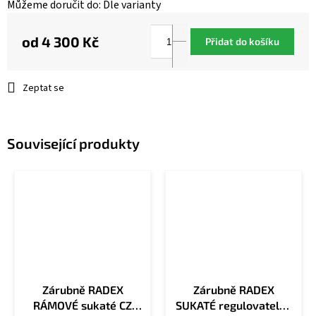
Můžeme doručit do:
Dle varianty
od
4 300 Kč
Přidat do košíku
Měrná
cena:
Zeptat se
Související produkty
Zárubně RADEX
Zárubně RADEX
RÁMOVÉ sukaté CZ
SUKATÉ regulovatelné