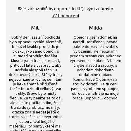
Průměrné
hodnocení
88
% zákazníků by doporučilo 4IQ svým známým
obchodu
77 hodnocení
je
4,4
z
MiLi
Milda
5
Hodnocení obchodu je 3 z 5 hvězdiček.
Hodnocení obchodu j
hvězdiček.
Dobrý den, zaslání obchodu
Objednal jsem domek na
bylo opravdu rychlé. Nicméně,
naradi. Doručeno v pevne
bohužel kvalita produktu je
palete dopravce chvatal s
trošku jako samo domo... s
vylozenim, ale neoznamil
nutností produkt dodělat.
predem presny cas. Nakonec
Musela jsem truhlu zbrousit,
vyreseno zaskokem. V baleni
přitlouct latě a vyspravit, aby
chybel navod a srouby, s
udržela alespoň těch 50
ochodem dohodnuto
deklarovaných kg. Stěny truhly
dodatecne dodani.
nejsou řiznůté rovně, sem tam
Komunikace OK omluva a
je laťka špatně přitlučená,
srouby dorazili. Za tu cenu
takže to rozhodí celkový tvar
jsem s vyrobkem spokojen,
truhly. Dřevo bylo místy
obrousit a natrit je uz moje
šedivé. Za ty peníze se to dá,
prace. Doporucuji obchod.
ale musíte počítat s tím, že si
truhlu dovyrobíte... možná je
otázka zda si nedat ještě o
trochu více času a nevyrobit si
ji celou z kvalitnějšího
materiálu.. ty panty, které mají