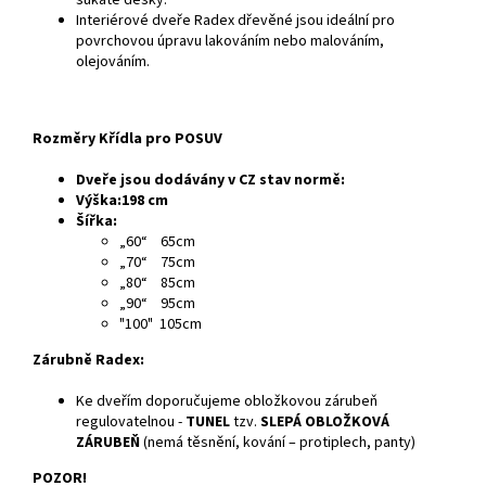
sukaté desky.
Interiérové dveře Radex dřevěné jsou ideální pro
povrchovou úpravu lakováním nebo malováním,
olejováním.
Rozměry Křídla pro POSUV
Dveře jsou dodávány v CZ stav normě:
Výška:198 cm
Šířka:
„60“ 65cm
„70“ 75cm
„80“ 85cm
„90“ 95cm
"100" 105cm
Zárubně Radex:
Ke dveřím doporučujeme obložkovou zárubeň
regulovatelnou -
TUNEL
tzv.
SLEPÁ OBLOŽKOVÁ
ZÁRUBEŇ
(nemá těsnění, kování – protiplech, panty)
POZOR!