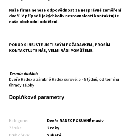
Naše firma nenese odpovědnost za nesprávné zaměření
dveří. V případě jakýchkoliv nesrovnalostí kontaktujte
naše obchodní oddělení.
POKUD SI NEJSTE JISTI SVÝM POŽADAVKEM, PROSÍM
KONTAKTUJTE NÁS, VELMI RÁDI POMŮŽEME.
Termín dodání:
Dveře Radex a zárubně Radex surové: 5 - 6 týdnů, od termínu
úhrady zálohy
Doplňkové parametry
Kategorie
:
Dveře RADEX POSUVNÉ masiv
Záruka
:
2 roky
Druh dřeva
:
Sukaté