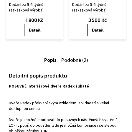
OS/U
CZ OSU/R
Dodání za 5-6 týdnů
Dodání za 5-6 týdnů
(zakázková výroba)
(zakázková výroba)
1 900 Kč
3 500 Kč
Detail
Detail
Popis
Podobné (2)
Detailní popis produktu
POSUVNÉ Interiérové dveře Radex sukaté
Dveře Radex překvapí svým vzhledem, solidností a velmi
dostupnou cenou.
Dveře je možné montovat do posuvných nástěnných systémů
LOFT, popř. do pouzder. Zde je možná kombinace i se slepou
obložkou zárubní TUNEL.