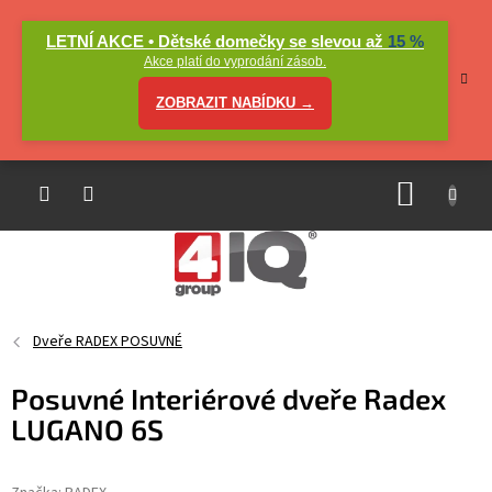
Přejít
na
LETNÍ AKCE • Dětské domečky se slevou až
15 %
obsah
Akce platí do vyprodání zásob.
ZOBRAZIT NABÍDKU →
NÁKUP
KOŠÍK
Dveře RADEX POSUVNÉ
Posuvné Interiérové dveře Radex
LUGANO 6S