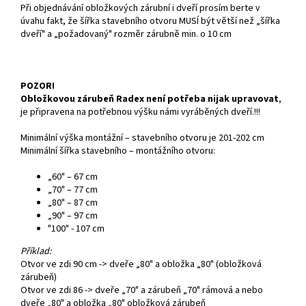
Při objednávání obložkových zárubní i dveří prosím berte v
úvahu fakt, že šířka stavebního otvoru MUSÍ být větší než „šířka
dveří" a „požadovaný" rozměr zárubně min. o 10 cm
POZOR!
Obložkovou zárubeň Radex není potřeba nijak upravovat
,
je připravena na potřebnou výšku námi vyráběných dveří.!!!
Minimální výška montážní – stavebního otvoru je 201-202 cm
Minimální šířka stavebního – montážního otvoru:
„60" – 67 cm
„70" – 77 cm
„80" – 87 cm
„90" – 97 cm
"100" - 107 cm
Příklad:
Otvor ve zdi 90 cm -> dveře „80" a obložka „80" (obložková
zárubeň)
Otvor ve zdi 86 -> dveře „70" a zárubeň „70" rámová a nebo
dveře „80" a obložka „80" obložková zárubeň