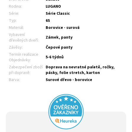
Rodina
:
LUGANO
Série
:
Série Classic
Typ
:
6S
Materiál
:
Borovice - surová
Vybavení
Zámek, panty
dřevěných dveří
:
Závěsy
:
Čepové panty
Termín realizace
5-6 týdnů
Objednávky
:
Zabezpečení zboží
Doprava na nevratné paletě, rožky,
při dopravě
:
pásky, folie stretch, karton
Barva
:
Surové dřevo - borovice