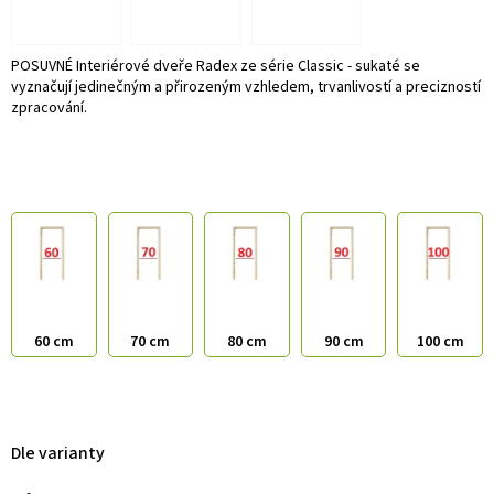
POSUVNÉ Interiérové dveře Radex ze série Classic - sukaté se
vyznačují jedinečným a přirozeným vzhledem, trvanlivostí a precizností
zpracování.
60 cm
70 cm
80 cm
90 cm
100 cm
Dle varianty