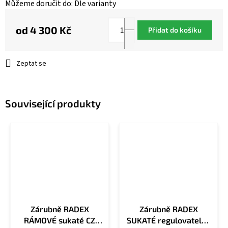
Můžeme doručit do:
Dle varianty
od
4 300 Kč
Přidat do košíku
Měrná
cena:
Zeptat se
Související produkty
Zárubně RADEX
Zárubně RADEX
RÁMOVÉ sukaté CZ
SUKATÉ regulovatelné