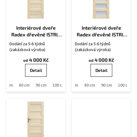
s
p
r
o
Interiérové dveře
Interiérové dveře
d
Radex dřevěné ISTRIA
Radex dřevěné ISTRIA
u
2S
5S
k
Dodání za 5-6 týdnů
Dodání za 5-6 týdnů
t
(zakázková výroba)
(zakázková výroba)
ů
4 000 Kč
4 000 Kč
od
od
Detail
Detail
70 cm
80 cm
90 cm
60 cm
100 cm
70 cm
80 cm
90 cm
100 cm