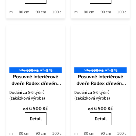
70 cm
80 cm
90 cm
60 cm
100 cm
70 cm
80 cm
90 cm
100 cm
od
až
od
až
4 900 Kč
–9 %
4 900 Kč
–9 %
Posuvné Interiérové
Posuvné Interiérové
dveře Radex dřevěné
dveře Radex dřevěné
TRYPLET 6S
TRYPLET Plné
Dodání za 5-6 týdnů
Dodání za 5-6 týdnů
(zakázková výroba)
(zakázková výroba)
4 500 Kč
4 500 Kč
od
od
Detail
Detail
70 cm
80 cm
90 cm
60 cm
100 cm
70 cm
80 cm
90 cm
100 cm