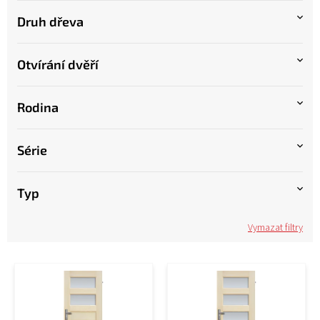
Druh dřeva
Otvírání dvěří
Rodina
Série
Typ
Vymazat filtry
V
ý
p
i