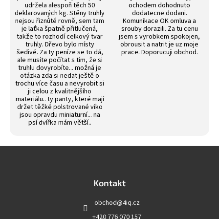
udržela alespoň těch 50
ochodem dohodnuto
deklarovaných kg. Stěny truhly
dodatecne dodani.
nejsou řiznůté rovně, sem tam
Komunikace OK omluva a
je laťka špatně přitlučená,
srouby dorazili. Za tu cenu
takže to rozhodí celkový tvar
jsem s vyrobkem spokojen,
truhly. Dřevo bylo místy
obrousit a natrit je uz moje
šedivé. Za ty peníze se to dá,
prace. Doporucuji obchod.
ale musíte počítat s tím, že si
truhlu dovyrobíte... možná je
otázka zda si nedat ještě o
trochu více času a nevyrobit si
ji celou z kvalitnějšího
materiálu.. ty panty, které mají
držet těžké polstrované víko
jsou opravdu miniaturní... na
psí dvířka mám větší..
Z
á
p
a
Kontakt
t
obchod
@
4iq.cz
í
+420 776 070 157