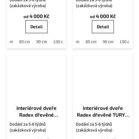
Dodání za 5-6 týdnů
Dodání za 5-6 týdnů
(zakázková výroba)
(zakázková výroba)
4 000 Kč
4 000 Kč
od
od
Detail
Detail
70 cm
80 cm
90 cm
60 cm
100 cm
70 cm
80 cm
90 cm
100 cm
Interiérové dveře
Interiérové dveře
Radex dřevěné
Radex dřevěné TURYN
TRYPLET Plné
4S
Dodání za 5-6 týdnů
Dodání za 5-6 týdnů
(zakázková výroba)
(zakázková výroba)