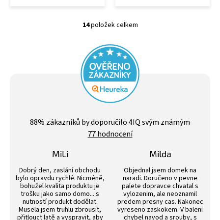
14
položek celkem
O
v
l
á
d
a
c
í
p
Průměrné
r
hodnocení
88
% zákazníků by doporučilo 4IQ svým známým
v
obchodu
k
77 hodnocení
je
y
4,4
v
z
MiLi
Milda
5
ý
Hodnocení obchodu je 3 z 5 hvězdiček.
Hodnocení obchodu j
hvězdiček.
p
Dobrý den, zaslání obchodu
Objednal jsem domek na
i
bylo opravdu rychlé. Nicméně,
naradi. Doručeno v pevne
bohužel kvalita produktu je
palete dopravce chvatal s
s
trošku jako samo domo... s
vylozenim, ale neoznamil
u
nutností produkt dodělat.
predem presny cas. Nakonec
Musela jsem truhlu zbrousit,
vyreseno zaskokem. V baleni
přitlouct latě a vyspravit, aby
chybel navod a srouby, s