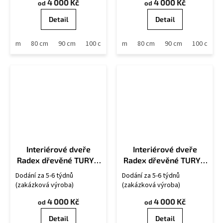
4 000 Kč
4 000 Kč
od
od
Detail
Detail
70 cm
80 cm
90 cm
60 cm
100 cm
70 cm
80 cm
90 cm
100 cm
Interiérové dveře
Interiérové dveře
Radex dřevěné TURYN
Radex dřevěné TURYN
6S
Plné
Dodání za 5-6 týdnů
Dodání za 5-6 týdnů
(zakázková výroba)
(zakázková výroba)
4 000 Kč
4 000 Kč
od
od
Detail
Detail