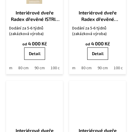
Interiérové dveře
Interiérové dveře
Radex dřevěné ISTRIA
Radex dřevěné
Plné
MANHATTAN 2S
Dodání za 5-6 týdnů
Dodání za 5-6 týdnů
(zakázková výroba)
(zakázková výroba)
4 000 Kč
4 000 Kč
od
od
Detail
Detail
70 cm
80 cm
90 cm
60 cm
100 cm
70 cm
80 cm
90 cm
100 cm
Interiérové dveře
Interiérové dveře