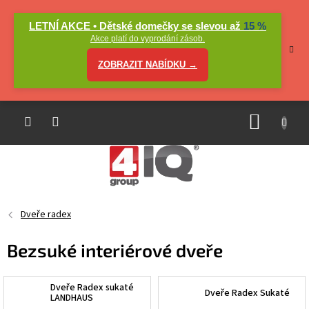
Přejít
na
LETNÍ AKCE • Dětské domečky se slevou až
15 %
obsah
Akce platí do vyprodání zásob.
ZOBRAZIT NABÍDKU →
NÁKUP
KOŠÍK
Dveře radex
Bezsuké interiérové dveře
Dveře Radex sukaté
Dveře Radex Sukaté
LANDHAUS