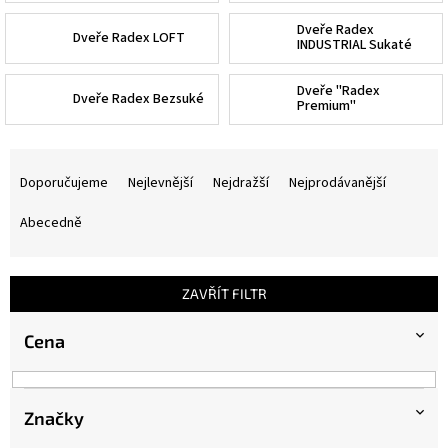
Dveře Radex
Dveře Radex LOFT
INDUSTRIAL Sukaté
Dveře "Radex
Dveře Radex Bezsuké
Premium"
Ř
a
Doporučujeme
Nejlevnější
Nejdražší
Nejprodávanější
z
e
Abecedně
n
í
p
ZAVŘÍT FILTR
r
o
Cena
d
u
k
Značky
t
ů