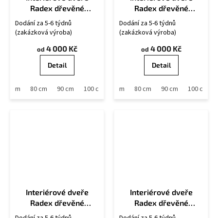
Radex dřevěné
Radex dřevěné
MANHATTAN 6S
MANHATTAN Plné
Dodání za 5-6 týdnů
Dodání za 5-6 týdnů
(zakázková výroba)
(zakázková výroba)
4 000 Kč
4 000 Kč
od
od
Detail
Detail
70 cm
80 cm
90 cm
60 cm
100 cm
70 cm
80 cm
90 cm
100 cm
Interiérové dveře
Interiérové dveře
Radex dřevěné
Radex dřevěné
TRYPLET 4S
TRYPLET 6S